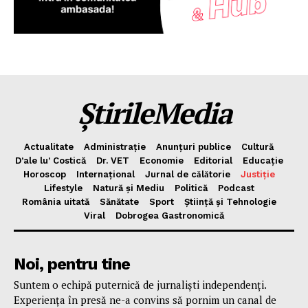
ȘtirileMedia
Actualitate
Administrație
Anunțuri publice
Cultură
D’ale lu’ Costică
Dr. VET
Economie
Editorial
Educație
Horoscop
Internațional
Jurnal de cǎlǎtorie
Justiție
Lifestyle
Natură și Mediu
Politică
Podcast
România uitată
Sănătate
Sport
Știință și Tehnologie
Viral
Dobrogea Gastronomică
Noi, pentru tine
Suntem o echipă puternică de jurnaliști independenți.
Experiența în presă ne-a convins să pornim un canal de