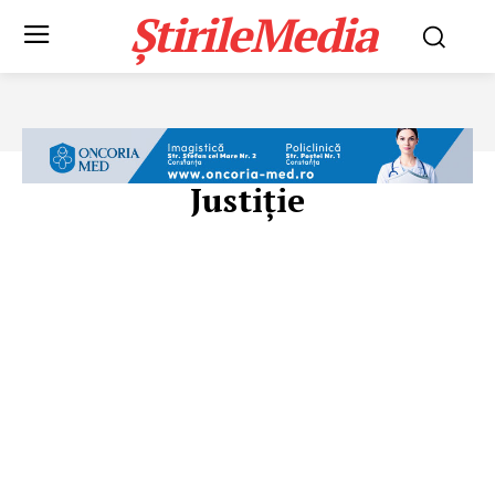
ȘtirileMedia
Justiție