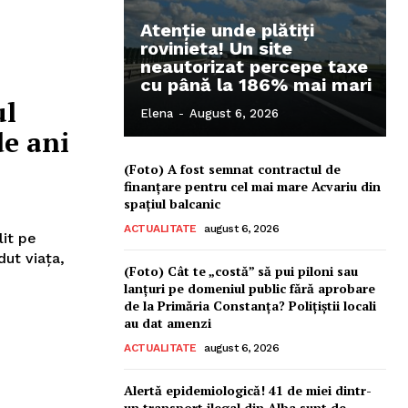
Atenție unde plătiți
rovinieta! Un site
neautorizat percepe taxe
cu până la 186% mai mari
ul
Elena
-
August 6, 2026
de ani
(Foto) A fost semnat contractul de
finanțare pentru cel mai mare Acvariu din
spațiul balcanic
ACTUALITATE
august 6, 2026
lit pe
(Foto) Cât te „costă” să pui piloni sau
lanțuri pe domeniul public fără aprobare
de la Primăria Constanța? Polițiștii locali
au dat amenzi
ACTUALITATE
august 6, 2026
Alertă epidemiologică! 41 de miei dintr-
un transport ilegal din Alba sunt de