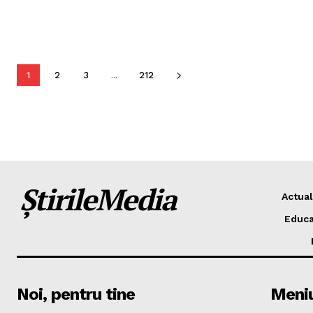
1
2
3
...
212
ȘtirileMedia
Actual
Educa
Noi, pentru tine
Meni