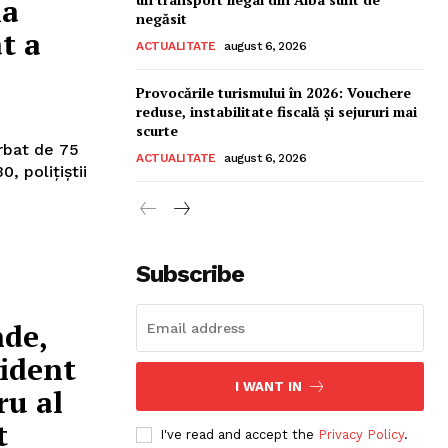
la
negăsit
t a
ACTUALITATE
august 6, 2026
Provocările turismului în 2026: Vouchere
reduse, instabilitate fiscală și sejururi mai
scurte
ărbat de 75
ACTUALITATE
august 6, 2026
Subscribe
nde,
cident
I WANT IN
u al
t
I've read and accept the
Privacy Policy
.