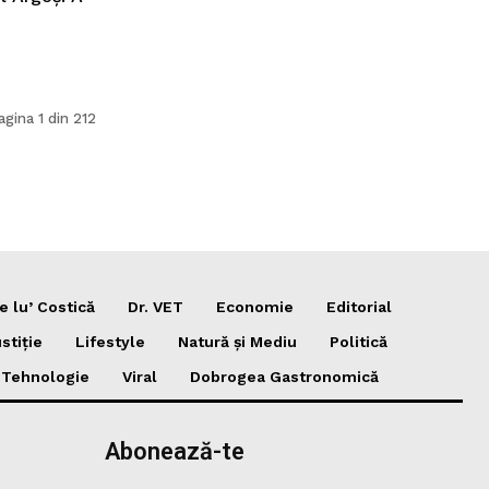
agina 1 din 212
e lu’ Costică
Dr. VET
Economie
Editorial
stiție
Lifestyle
Natură și Mediu
Politică
i Tehnologie
Viral
Dobrogea Gastronomică
Abonează-te