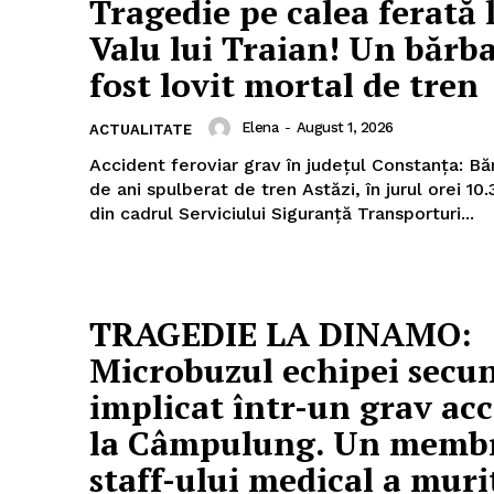
Tragedie pe calea ferată 
Valu lui Traian! Un bărba
mai mult
xclusiv!
fost lovit mortal de tren
StirileMedia.ro
Elena
-
August 1, 2026
ACTUALITATE
Despre noi
Accident feroviar grav în județul Constanța: B
Contactați-ne
de ani spulberat de tren Astăzi, în jurul orei 10.30, polițiștii
din cadrul Serviciului Siguranță Transporturi...
Fii reporter
Politica cookie-uri
Politica de Confidențialitate
Publicitate
TRAGEDIE LA DINAMO:
Microbuzul echipei secu
E ACUM
implicat într-un grav ac
la Câmpulung. Un membr
staff-ului medical a muri