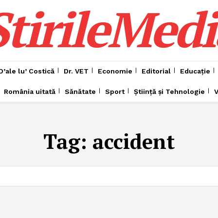
ȘtirileMedi
D’ale lu’ Costică
Dr. VET
Economie
Editorial
Educație
România uitată
Sănătate
Sport
Știință și Tehnologie
V
Tag:
accident