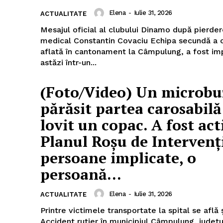
Elena
-
Iulie 31, 2026
ACTUALITATE
Mesajul oficial al clubului Dinamo după pierder
medical Constantin Covaciu Echipa secundă a clubului,
aflată în cantonament la Câmpulung, a fost im
astăzi într-un...
(Foto/Video) Un microbu
părăsit partea carosabilă 
lovit un copac. A fost act
Planul Roșu de Intervenț
persoane implicate, o
persoană...
Elena
-
Iulie 31, 2026
ACTUALITATE
Printre victimele transportate la spital se află 
Accident rutier în municipiul Câmpulung, județu