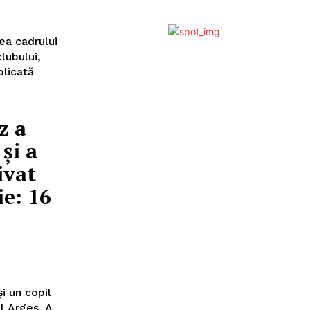
ea cadrului
plicată
z a
și a
ivat
ie: 16
și un copil
l Argeș. A