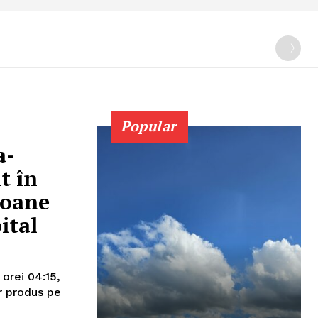
Popular
a-
t în
soane
ital
er produs pe