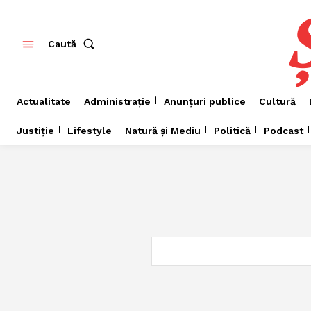
Caută
Actualitate
Administrație
Anunțuri publice
Cultură
Justiție
Lifestyle
Natură și Mediu
Politică
Podcast