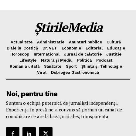
ȘtirileMedia
Actualitate
Administrație
Anunțuri publice
Cultură
D’ale lu’ Costică
Dr. VET
Economie
Editorial
Educație
Horoscop
Internațional
Jurnal de cǎlǎtorie
Justiție
Lifestyle
Natură și Mediu
Politică
Podcast
România uitată
Sănătate
Sport
Știință și Tehnologie
Viral
Dobrogea Gastronomică
Noi, pentru tine
Suntem o echipă puternică de jurnaliști independenți.
Experiența în presă ne-a convins să pornim un canal de
comunicare ce are la bază, mai ales, transparența.