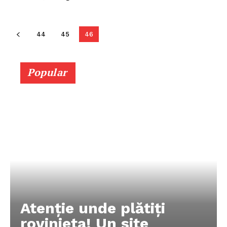
44
45
46
Popular
Atenție unde plătiți
rovinieta! Un site