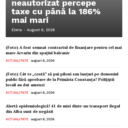
neautorizat percepe
taxe cu până la 186%
mai mari
Elena
-
August 6, 2026
(Foto) A fost semnat contractul de finanțare pentru cel mai
mare Acvariu din spațiul balcanic
ACTUALITATE
august 6, 2026
(Foto) Cât te „costă” să pui piloni sau lanțuri pe domeniul
public fără aprobare de la Primăria Constanța? Polițiștii
locali au dat amenzi
ACTUALITATE
august 6, 2026
Pentru și mai mult conținut
Alertă epidemiologică! 41 de miei dintr-un transport ilegal
exclusiv!
din Alba sunt de negăsit
ACTUALITATE
august 6, 2026