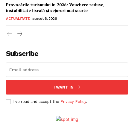
Provocările turismului în 2026: Vouchere reduse,
instabilitate fiscală și sejururi mai scurte
ACTUALITATE
august 6, 2026
Subscribe
ABONEAZĂ-TE ACUM
I WANT IN
StirileMedia.ro
I've read and accept the
Privacy Policy
.
Despre noi
Contactați-ne
Fii reporter
Politica cookie-uri