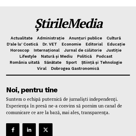
Politica de Confidențialitate
Publicitate
ȘtirileMedia
Actualitate
Administrație
Anunțuri publice
Cultură
D’ale lu’ Costică
Dr. VET
Economie
Editorial
Educație
Horoscop
Internațional
Jurnal de cǎlǎtorie
Justiție
Lifestyle
Natură și Mediu
Politică
Podcast
România uitată
Sănătate
Sport
Știință și Tehnologie
Viral
Dobrogea Gastronomică
Noi, pentru tine
Suntem o echipă puternică de jurnaliști independenți.
Experiența în presă ne-a convins să pornim un canal de
comunicare ce are la bază, mai ales, transparența.