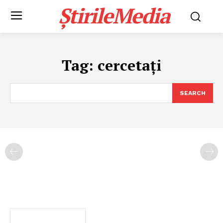
ȘtirileMedia
Tag:
cercetați
SEARCH