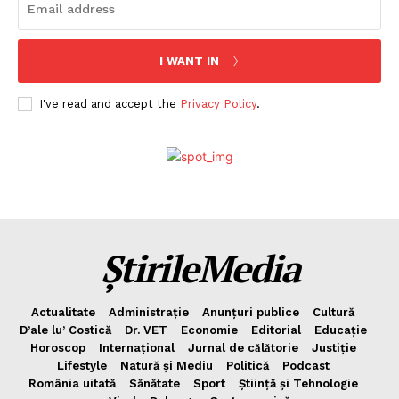
I WANT IN
I've read and accept the
Privacy Policy
.
ȘtirileMedia
Actualitate
Administrație
Anunțuri publice
Cultură
D’ale lu’ Costică
Dr. VET
Economie
Editorial
Educație
Horoscop
Internațional
Jurnal de cǎlǎtorie
Justiție
Lifestyle
Natură și Mediu
Politică
Podcast
România uitată
Sănătate
Sport
Știință și Tehnologie