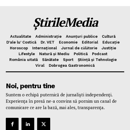
ȘtirileMedia
Actualitate
Administrație
Anunțuri publice
Cultură
D’ale lu’ Costică
Dr. VET
Economie
Editorial
Educație
Horoscop
Internațional
Jurnal de cǎlǎtorie
Justiție
Lifestyle
Natură și Mediu
Politică
Podcast
România uitată
Sănătate
Sport
Știință și Tehnologie
Viral
Dobrogea Gastronomică
Noi, pentru tine
Suntem o echipă puternică de jurnaliști independenți.
Experiența în presă ne-a convins să pornim un canal de
comunicare ce are la bază, mai ales, transparența.