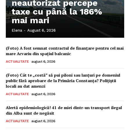
neautorizat percepe
taxe cu până la 186%
mai mari
Elena
-
August 6, 2026
(Foto) A fost semnat contractul de finanțare pentru cel mai
mare Acvariu din spațiul balcanic
ACTUALITATE
august 6, 2026
(Foto) Cât te „costă” să pui piloni sau lanțuri pe domeniul
public fără aprobare de la Primăria Constanța? Polițiștii
locali au dat amenzi
ACTUALITATE
august 6, 2026
Pentru și mai mult conținut
Alertă epidemiologică! 41 de miei dintr-un transport ilegal
exclusiv!
din Alba sunt de negăsit
ACTUALITATE
august 6, 2026