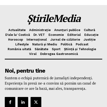
Politica de Confidențialitate
Publicitate
ȘtirileMedia
Actualitate
Administrație
Anunțuri publice
Cultură
D’ale lu’ Costică
Dr. VET
Economie
Editorial
Educație
Horoscop
Internațional
Jurnal de cǎlǎtorie
Justiție
Lifestyle
Natură și Mediu
Politică
Podcast
România uitată
Sănătate
Sport
Știință și Tehnologie
Viral
Dobrogea Gastronomică
Noi, pentru tine
Suntem o echipă puternică de jurnaliști independenți.
Experiența în presă ne-a convins să pornim un canal de
comunicare ce are la bază, mai ales, transparența.