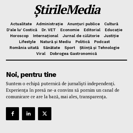
ȘtirileMedia
Actualitate
Administrație
Anunțuri publice
Cultură
D’ale lu’ Costică
Dr. VET
Economie
Editorial
Educație
Horoscop
Internațional
Jurnal de cǎlǎtorie
Justiție
Lifestyle
Natură și Mediu
Politică
Podcast
România uitată
Sănătate
Sport
Știință și Tehnologie
Viral
Dobrogea Gastronomică
Noi, pentru tine
Suntem o echipă puternică de jurnaliști independenți.
Experiența în presă ne-a convins să pornim un canal de
comunicare ce are la bază, mai ales, transparența.