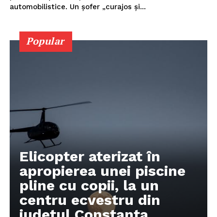
automobilistice. Un șofer „curajos și...
Popular
Elicopter aterizat în
Pentru și mai mult conținut
apropierea unei piscine
exclusiv!
pline cu copii, la un
centru ecvestru din
județul Constanța.