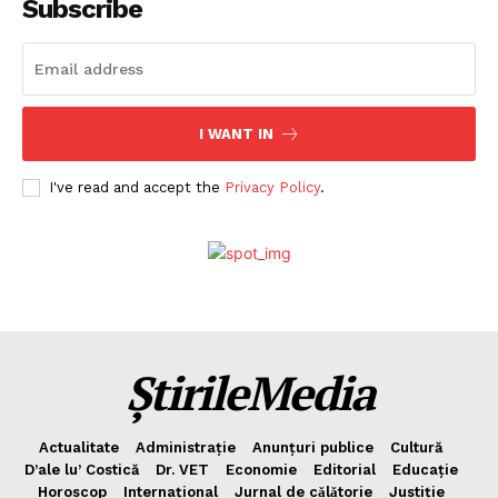
Subscribe
I WANT IN
I've read and accept the
Privacy Policy
.
ȘtirileMedia
Actualitate
Administrație
Anunțuri publice
Cultură
D’ale lu’ Costică
Dr. VET
Economie
Editorial
Educație
Horoscop
Internațional
Jurnal de cǎlǎtorie
Justiție