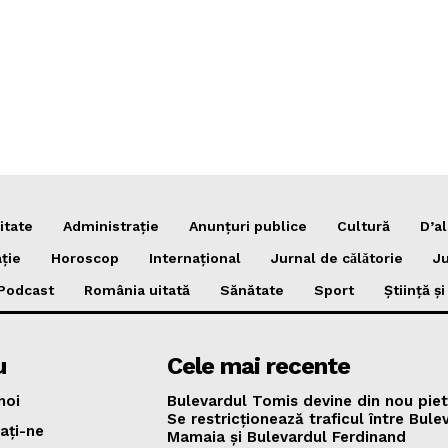
itate
Administrație
Anunțuri publice
Cultură
D’al
ție
Horoscop
Internațional
Jurnal de cǎlǎtorie
Ju
Podcast
România uitată
Sănătate
Sport
Știință ș
u
Cele mai recente
noi
Bulevardul Tomis devine din nou piet
Se restricționează traficul între Bule
ați-ne
Mamaia și Bulevardul Ferdinand