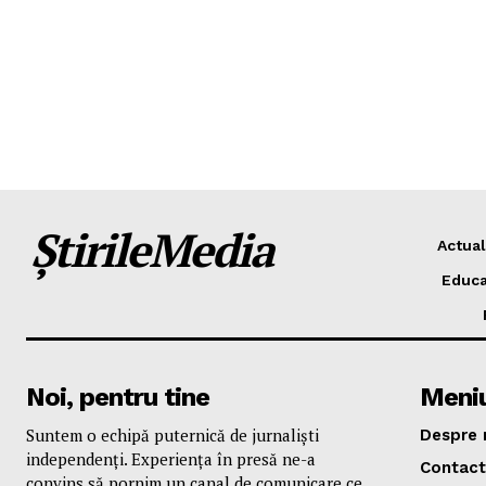
ȘtirileMedia
Actual
Educa
Noi, pentru tine
Meni
Suntem o echipă puternică de jurnaliști
Despre 
independenți. Experiența în presă ne-a
Contact
convins să pornim un canal de comunicare ce