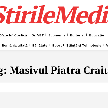
ȘtirileMedi
D’ale lu’ Costică
Dr. VET
Economie
Editorial
Educație
România uitată
Sănătate
Sport
Știință și Tehnologie
V
g:
Masivul Piatra Crai