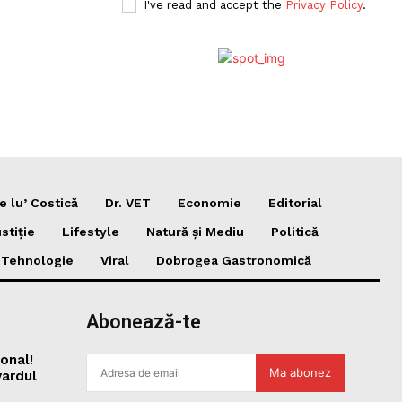
I've read and accept the
Privacy Policy
.
e lu’ Costică
Dr. VET
Economie
Editorial
stiție
Lifestyle
Natură și Mediu
Politică
i Tehnologie
Viral
Dobrogea Gastronomică
Abonează-te
onal!
Ma abonez
vardul