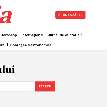
a
ABONEAZĂ-TE
Horoscop
Internațional
Jurnal de cǎlǎtorie
iral
Dobrogea Gastronomică
ului
SEARCH