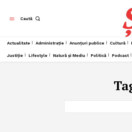
Caută
Actualitate
Administrație
Anunțuri publice
Cultură
Justiție
Lifestyle
Natură și Mediu
Politică
Podcast
Ta