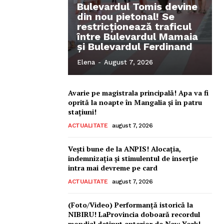
Bulevardul Tomis devine
din nou pietonal! Se
restricționează traficul
între Bulevardul Mamaia
și Bulevardul Ferdinand
Elena
-
August 7, 2026
Avarie pe magistrala principală! Apa va fi
oprită la noapte în Mangalia și în patru
stațiuni!
ACTUALITATE
august 7, 2026
Vești bune de la ANPIS! Alocația,
indemnizația și stimulentul de inserție
intra mai devreme pe card
ACTUALITATE
august 7, 2026
(Foto/Video) Performanță istorică la
NIBIRU! LaProvincia doboară recordul
mondial deținut anterior de New York!