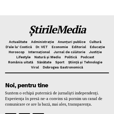
ȘtirileMedia
Actualitate
Administrație
Anunțuri publice
Cultură
D’ale lu’ Costică
Dr. VET
Economie
Editorial
Educație
Horoscop
Internațional
Jurnal de cǎlǎtorie
Justiție
Lifestyle
Natură și Mediu
Politică
Podcast
România uitată
Sănătate
Sport
Știință și Tehnologie
Viral
Dobrogea Gastronomică
Noi, pentru tine
Suntem o echipă puternică de jurnaliști independenți.
Experiența în presă ne-a convins să pornim un canal de
comunicare ce are la bază, mai ales, transparența.