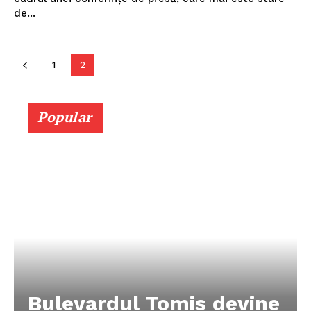
de...
1
2
Popular
Bulevardul Tomis devine