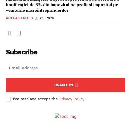
bonificației de 3% din impozitul pe profit și impozitul pe
veniturile microîntreprinderilor
ACTUALITATE
august 5, 2026
Subscribe
ABONEAZĂ-TE ACUM
I WANT IN
StirileMedia.ro
I've read and accept the
Privacy Policy
.
Despre noi
Contactați-ne
Fii reporter
Politica cookie-uri