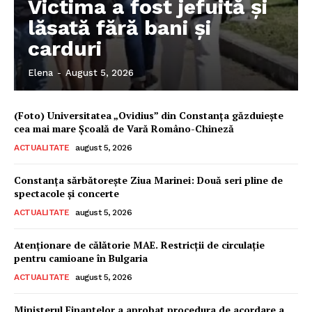
Victima a fost jefuită și
lăsată fără bani și
carduri
Elena
-
August 5, 2026
(Foto) Universitatea „Ovidius” din Constanța găzduiește
cea mai mare Școală de Vară Româno-Chineză
ACTUALITATE
august 5, 2026
Constanța sărbătorește Ziua Marinei: Două seri pline de
spectacole și concerte
ACTUALITATE
august 5, 2026
Pentru și mai mult conținut
Atenționare de călătorie MAE. Restricții de circulație
pentru camioane în Bulgaria
exclusiv!
ACTUALITATE
august 5, 2026
Ministerul Finanțelor a aprobat procedura de acordare a