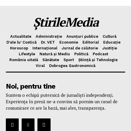
Politica de Confidențialitate
Publicitate
ȘtirileMedia
Actualitate
Administrație
Anunțuri publice
Cultură
D’ale lu’ Costică
Dr. VET
Economie
Editorial
Educație
Horoscop
Internațional
Jurnal de cǎlǎtorie
Justiție
Lifestyle
Natură și Mediu
Politică
Podcast
România uitată
Sănătate
Sport
Știință și Tehnologie
Viral
Dobrogea Gastronomică
Noi, pentru tine
Suntem o echipă puternică de jurnaliști independenți.
Experiența în presă ne-a convins să pornim un canal de
comunicare ce are la bază, mai ales, transparența.