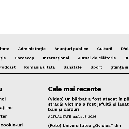
itate
Administrație
Anunțuri publice
Cultură
D’al
ție
Horoscop
Internațional
Jurnal de cǎlǎtorie
Ju
Podcast
România uitată
Sănătate
Sport
Știință ș
u
Cele mai recente
noi
(Video) Un bărbat a fost atacat în pl
stradă! Victima a fost jefuită și lăsa
ați-ne
bani și carduri
rter
ACTUALITATE
august 5, 2026
 cookie-uri
(Foto) Universitatea „Ovidius” din