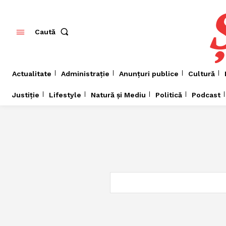
Caută
Actualitate
Administrație
Anunțuri publice
Cultură
Justiție
Lifestyle
Natură și Mediu
Politică
Podcast