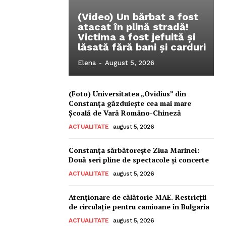
(Video) Un bărbat a fost
atacat în plină stradă!
Victima a fost jefuită și
lăsată fără bani și carduri
Elena
-
August 5, 2026
(Foto) Universitatea „Ovidius” din
Constanța găzduiește cea mai mare
Școală de Vară Româno-Chineză
ACTUALITATE
august 5, 2026
Constanța sărbătorește Ziua Marinei:
Două seri pline de spectacole și concerte
ACTUALITATE
august 5, 2026
Atenționare de călătorie MAE. Restricții
de circulație pentru camioane în Bulgaria
ACTUALITATE
august 5, 2026