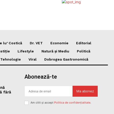
e lu’ Costică
Dr. VET
Economie
Editorial
stiție
Lifestyle
Natură și Mediu
Politică
i Tehnologie
Viral
Dobrogea Gastronomică
Abonează-te
ină
Ma abonez
tă fără
Am citit și accept
Politica de confidențialitate
.