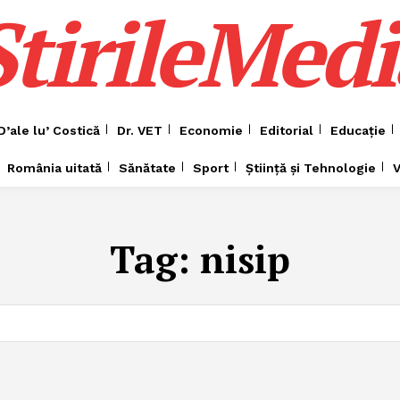
ȘtirileMedi
D’ale lu’ Costică
Dr. VET
Economie
Editorial
Educație
România uitată
Sănătate
Sport
Știință și Tehnologie
V
Tag:
nisip