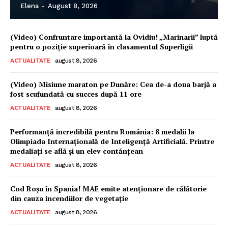
Elena
-
August 8, 2026
(Video) Confruntare importantă la Ovidiu! „Marinarii” luptă
pentru o poziție superioară în clasamentul Superligii
ACTUALITATE
august 8, 2026
(Video) Misiune maraton pe Dunăre: Cea de-a doua barjă a
fost scufundată cu succes după 11 ore
ACTUALITATE
august 8, 2026
Performanță incredibilă pentru România: 8 medalii la
Olimpiada Internațională de Inteligență Artificială. Printre
medaliați se află și un elev contănțean
ACTUALITATE
august 8, 2026
Cod Roșu în Spania! MAE emite atenționare de călătorie
din cauza incendiilor de vegetație
ACTUALITATE
august 8, 2026