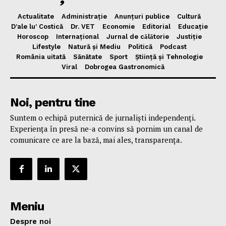
Actualitate
Administrație
Anunțuri publice
Cultură
D’ale lu’ Costică
Dr. VET
Economie
Editorial
Educație
Horoscop
Internațional
Jurnal de cǎlǎtorie
Justiție
Lifestyle
Natură și Mediu
Politică
Podcast
România uitată
Sănătate
Sport
Știință și Tehnologie
Viral
Dobrogea Gastronomică
Noi, pentru tine
Suntem o echipă puternică de jurnaliști independenți.
Experiența în presă ne-a convins să pornim un canal de
comunicare ce are la bază, mai ales, transparența.
Meniu
Despre noi