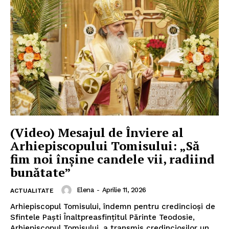
(Video) Mesajul de Înviere al
Arhiepiscopului Tomisului: „Să
fim noi înșine candele vii, radiind
bunătate”
Elena
-
Aprilie 11, 2026
ACTUALITATE
Arhiepiscopul Tomisului, îndemn pentru credincioși de
Sfintele Paști Înaltpreasfințitul Părinte Teodosie,
Arhiepiscopul Tomisului, a transmis credincioșilor un