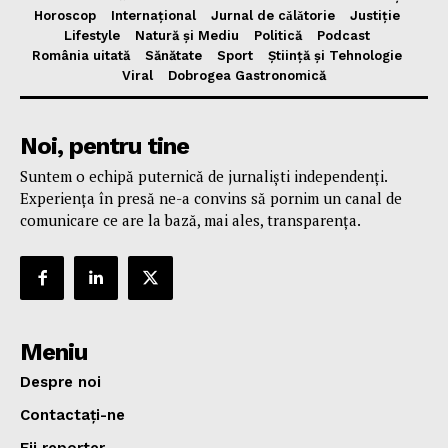
Horoscop
Internațional
Jurnal de cǎlǎtorie
Justiție
Lifestyle
Natură și Mediu
Politică
Podcast
România uitată
Sănătate
Sport
Știință și Tehnologie
Viral
Dobrogea Gastronomică
Noi, pentru tine
Suntem o echipă puternică de jurnaliști independenți.
Experiența în presă ne-a convins să pornim un canal de
comunicare ce are la bază, mai ales, transparența.
Meniu
Despre noi
Contactați-ne