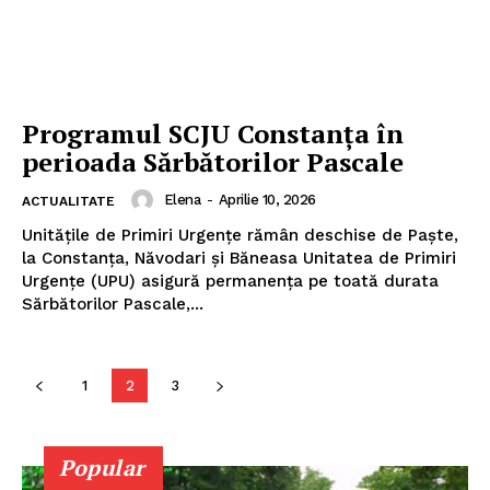
Programul SCJU Constanța în
ABONEAZĂ-TE ACUM
perioada Sărbătorilor Pascale
Elena
-
Aprilie 10, 2026
ACTUALITATE
Unitățile de Primiri Urgențe rămân deschise de Paște,
StirileMedia.ro
la Constanța, Năvodari și Băneasa Unitatea de Primiri
Urgențe (UPU) asigură permanența pe toată durata
Despre noi
Sărbătorilor Pascale,...
Contactați-ne
Fii reporter
1
2
3
Politica cookie-uri
Politica de Confidențialitate
Popular
Publicitate