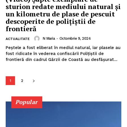
sturion redate mediului natural și
un kilometru de plase de pescuit
descoperite de polițiștii de
ABONEAZĂ-TE ACUM
frontieră
N Maria
-
Octombrie 9, 2024
ACTUALITATE
Peștele a fost eliberat în mediul natural, iar plasele au
StirileMedia.ro
fost ridicate în vederea confiscării Poliţiştii de
frontieră din cadrul Gărzii de Coastă au desfășurat...
Despre noi
Contactați-ne
1
2
Fii reporter
Politica cookie-uri
Popular
Politica de Confidențialitate
Publicitate