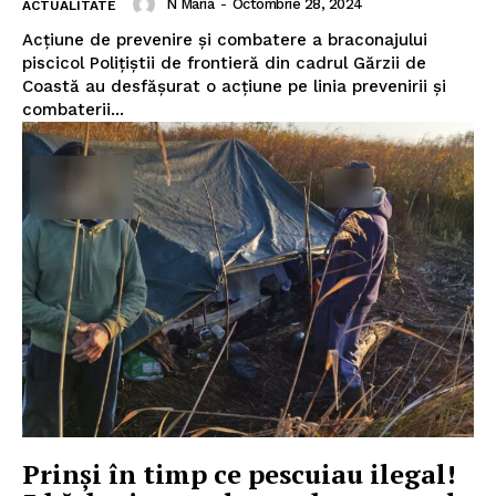
N Maria
-
Octombrie 28, 2024
ACTUALITATE
Acțiune de prevenire și combatere a braconajului
piscicol Poliţiştii de frontieră din cadrul Gărzii de
Coastă au desfășurat o acțiune pe linia prevenirii și
combaterii...
Prinşi în timp ce pescuiau ilegal!