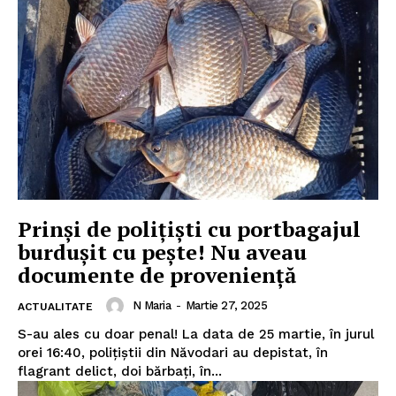
Prinşi de poliţişti cu portbagajul
burduşit cu peşte! Nu aveau
documente de provenienţă
N Maria
-
Martie 27, 2025
ACTUALITATE
S-au ales cu doar penal! La data de 25 martie, în jurul
orei 16:40, polițiștii din Năvodari au depistat, în
flagrant delict, doi bărbați, în...