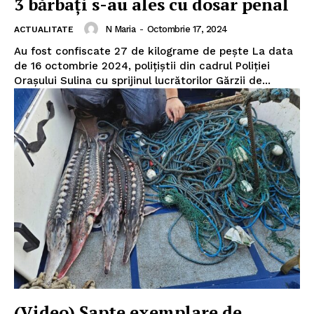
3 bărbaţi s-au ales cu dosar penal
N Maria
-
Octombrie 17, 2024
ACTUALITATE
Au fost confiscate 27 de kilograme de peşte La data
de 16 octombrie 2024, polițiștii din cadrul Poliției
Orașului Sulina cu sprijinul lucrătorilor Gărzii de...
Pentru și mai mult conținut
exclusiv!
(Video) Șapte exemplare de