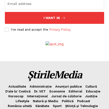
I WANT IN
I've read and accept the
Privacy Policy
.
ȘtirileMedia
Actualitate
Administrație
Anunțuri publice
Cultură
D’ale lu’ Costică
Dr. VET
Economie
Editorial
Educație
Horoscop
Internațional
Jurnal de cǎlǎtorie
Justiție
Lifestyle
Natură și Mediu
Politică
Podcast
România uitată
Sănătate
Sport
Știință și Tehnologie