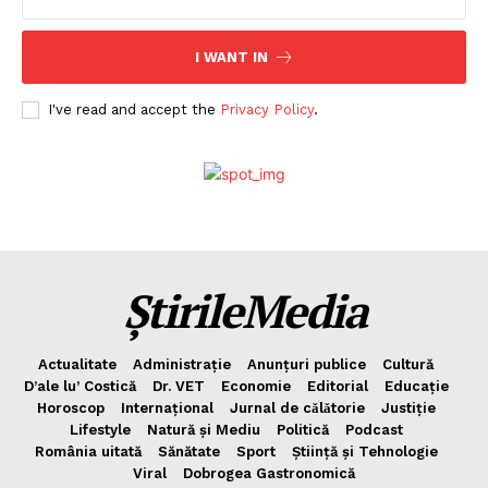
I WANT IN
I've read and accept the
Privacy Policy
.
ȘtirileMedia
Actualitate
Administrație
Anunțuri publice
Cultură
D’ale lu’ Costică
Dr. VET
Economie
Editorial
Educație
Horoscop
Internațional
Jurnal de cǎlǎtorie
Justiție
Lifestyle
Natură și Mediu
Politică
Podcast
România uitată
Sănătate
Sport
Știință și Tehnologie
Viral
Dobrogea Gastronomică