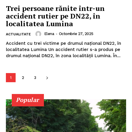
Trei persoane rănite într-un
accident rutier pe DN22, în
localitatea Lumina
ABONEAZĂ-TE ACUM
Elena
-
Octombrie 27, 2025
ACTUALITATE
Accident cu trei victime pe drumul național DN22, în
localitatea Lumina Un accident rutier s-a produs pe
StirileMedia.ro
drumul național DN22, în zona localității Lumina. În...
Despre noi
Contactați-ne
1
2
3
Fii reporter
Politica cookie-uri
Popular
Politica de Confidențialitate
Publicitate