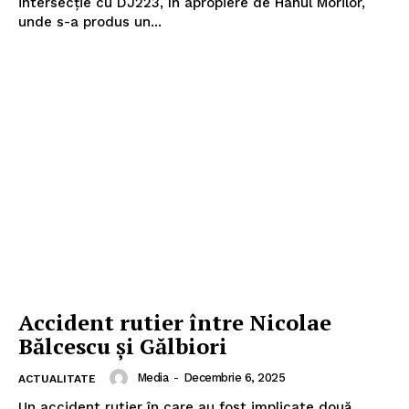
intersecție cu DJ223, în apropiere de Hanul Morilor,
unde s-a produs un...
Accident rutier între Nicolae
Bălcescu și Gălbiori
Media
-
Decembrie 6, 2025
ACTUALITATE
Un accident rutier în care au fost implicate două