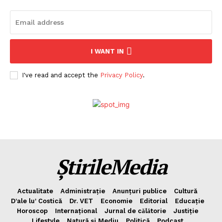
I WANT IN
I've read and accept the
Privacy Policy
.
ȘtirileMedia
Actualitate
Administrație
Anunțuri publice
Cultură
D’ale lu’ Costică
Dr. VET
Economie
Editorial
Educație
Horoscop
Internațional
Jurnal de cǎlǎtorie
Justiție
Lifestyle
Natură și Mediu
Politică
Podcast