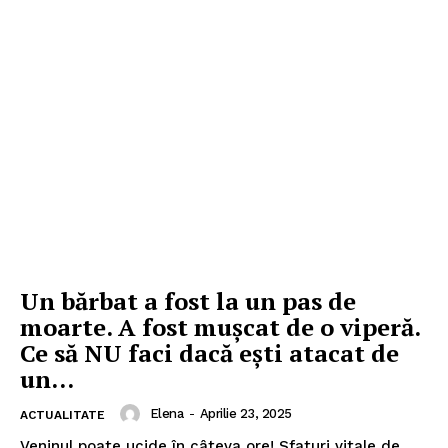
Un bărbat a fost la un pas de
moarte. A fost mușcat de o viperă.
Ce să NU faci dacă ești atacat de
un...
Elena
-
Aprilie 23, 2025
ACTUALITATE
Veninul poate ucide în câteva ore! Sfaturi vitale de