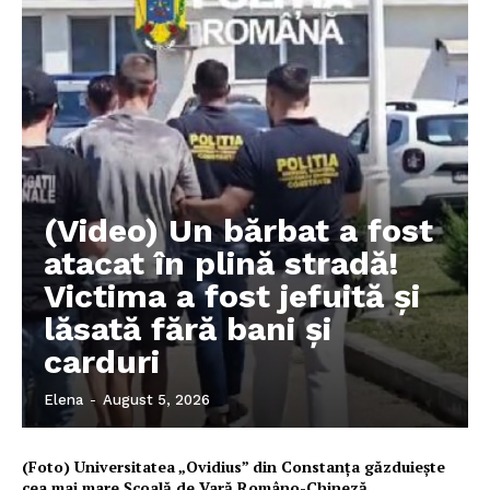
(Video) Un bărbat a fost
atacat în plină stradă!
Victima a fost jefuită și
lăsată fără bani și
carduri
Elena
-
August 5, 2026
(Foto) Universitatea „Ovidius” din Constanța găzduiește
cea mai mare Școală de Vară Româno-Chineză