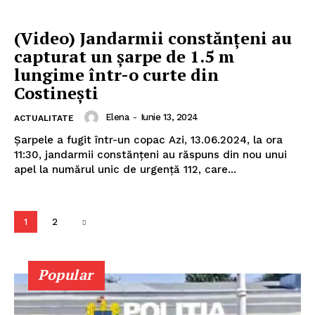
(Video) Jandarmii constănțeni au
capturat un șarpe de 1.5 m
lungime într-o curte din
ABONEAZĂ-TE ACUM
Costinești
Elena
-
Iunie 13, 2024
ACTUALITATE
Șarpele a fugit într-un copac Azi, 13.06.2024, la ora
StirileMedia.ro
11:30, jandarmii constănțeni au răspuns din nou unui
apel la numărul unic de urgență 112, care...
Despre noi
Contactați-ne
Fii reporter
1
2
Politica cookie-uri
Politica de Confidențialitate
Popular
Publicitate