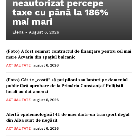
neautorizat percepe
taxe cu până la 186%
mai mari
Elena
-
August 6, 2026
(Foto) A fost semnat contractul de finanțare pentru cel mai
mare Acvariu din spațiul balcanic
ACTUALITATE
august 6, 2026
(Foto) Cât te „costă” să pui piloni sau lanțuri pe domeniul
public fără aprobare de la Primăria Constanța? Polițiștii
locali au dat amenzi
ACTUALITATE
august 6, 2026
Pentru și mai mult conținut
Alertă epidemiologică! 41 de miei dintr-un transport ilegal
exclusiv!
din Alba sunt de negăsit
ACTUALITATE
august 6, 2026