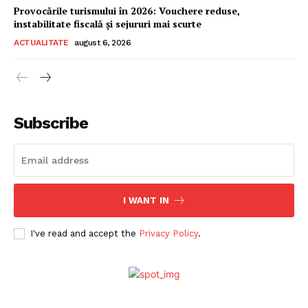
Provocările turismului în 2026: Vouchere reduse,
instabilitate fiscală și sejururi mai scurte
ACTUALITATE
august 6, 2026
Subscribe
ABONEAZĂ-TE ACUM
I WANT IN
StirileMedia.ro
I've read and accept the
Privacy Policy
.
Despre noi
Contactați-ne
Fii reporter
Politica cookie-uri