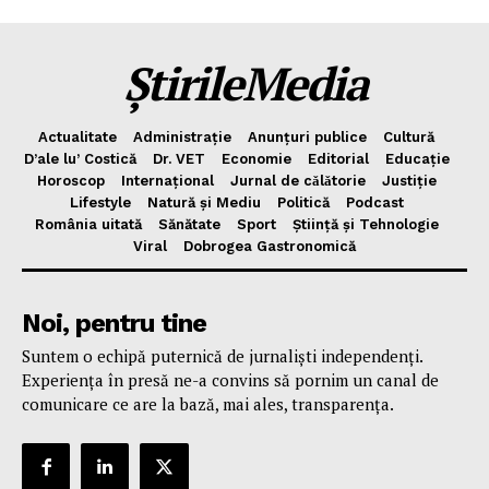
Politica de Confidențialitate
Publicitate
ȘtirileMedia
Actualitate
Administrație
Anunțuri publice
Cultură
D’ale lu’ Costică
Dr. VET
Economie
Editorial
Educație
Horoscop
Internațional
Jurnal de cǎlǎtorie
Justiție
Lifestyle
Natură și Mediu
Politică
Podcast
România uitată
Sănătate
Sport
Știință și Tehnologie
Viral
Dobrogea Gastronomică
Noi, pentru tine
Suntem o echipă puternică de jurnaliști independenți.
Experiența în presă ne-a convins să pornim un canal de
comunicare ce are la bază, mai ales, transparența.