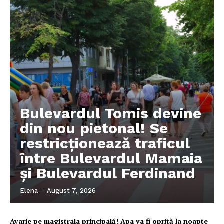
Bulevardul Tomis devine
din nou pietonal! Se
restricționează traficul
între Bulevardul Mamaia
și Bulevardul Ferdinand
Elena
-
August 7, 2026
Avarie pe magistrala principală! Apa va fi oprită la noapte