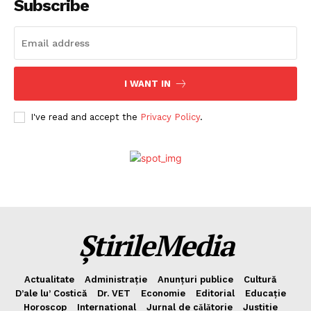
Subscribe
I WANT IN
I've read and accept the
Privacy Policy
.
ȘtirileMedia
Actualitate
Administrație
Anunțuri publice
Cultură
D’ale lu’ Costică
Dr. VET
Economie
Editorial
Educație
Horoscop
Internațional
Jurnal de cǎlǎtorie
Justiție