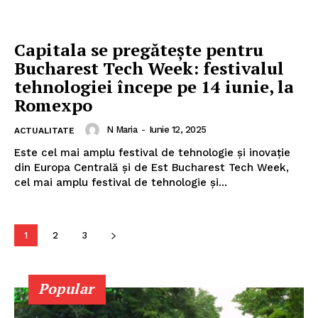
Capitala se pregătește pentru
Bucharest Tech Week: festivalul
ABONEAZĂ-TE ACUM
tehnologiei începe pe 14 iunie, la
Romexpo
N Maria
-
Iunie 12, 2025
ACTUALITATE
StirileMedia.ro
Este cel mai amplu festival de tehnologie și inovație
din Europa Centrală și de Est Bucharest Tech Week,
cel mai amplu festival de tehnologie și...
Despre noi
Contactați-ne
Fii reporter
1
2
3
Politica cookie-uri
Politica de Confidențialitate
Popular
Publicitate