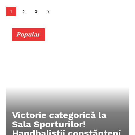
Politica de Confidențialitate
1
2
3
Publicitate
Popular
Victorie categorică la
Sala Sporturilor!
Handbaliștii constănțeni