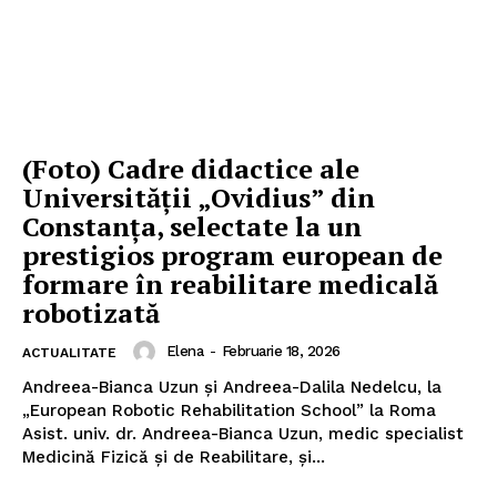
(Foto) Cadre didactice ale
Universității „Ovidius” din
ABONEAZĂ-TE ACUM
Constanța, selectate la un
prestigios program european de
formare în reabilitare medicală
robotizată
StirileMedia.ro
Elena
-
Februarie 18, 2026
ACTUALITATE
Despre noi
Andreea-Bianca Uzun și Andreea-Dalila Nedelcu, la
Contactați-ne
„European Robotic Rehabilitation School” la Roma
Asist. univ. dr. Andreea-Bianca Uzun, medic specialist
Fii reporter
Medicină Fizică și de Reabilitare, și...
Politica cookie-uri