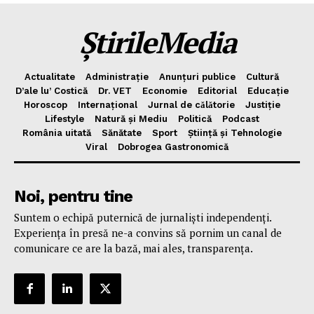
ȘtirileMedia
Actualitate
Administrație
Anunțuri publice
Cultură
D’ale lu’ Costică
Dr. VET
Economie
Editorial
Educație
Horoscop
Internațional
Jurnal de cǎlǎtorie
Justiție
Lifestyle
Natură și Mediu
Politică
Podcast
România uitată
Sănătate
Sport
Știință și Tehnologie
Viral
Dobrogea Gastronomică
Noi, pentru tine
Suntem o echipă puternică de jurnaliști independenți.
Experiența în presă ne-a convins să pornim un canal de
comunicare ce are la bază, mai ales, transparența.