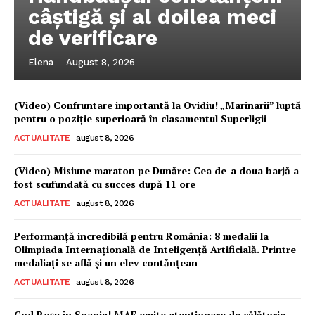
câștigă și al doilea meci
de verificare
Elena
-
August 8, 2026
(Video) Confruntare importantă la Ovidiu! „Marinarii” luptă
pentru o poziție superioară în clasamentul Superligii
ACTUALITATE
august 8, 2026
(Video) Misiune maraton pe Dunăre: Cea de-a doua barjă a
fost scufundată cu succes după 11 ore
ACTUALITATE
august 8, 2026
Performanță incredibilă pentru România: 8 medalii la
Olimpiada Internațională de Inteligență Artificială. Printre
medaliați se află și un elev contănțean
ACTUALITATE
august 8, 2026
Cod Roșu în Spania! MAE emite atenționare de călătorie