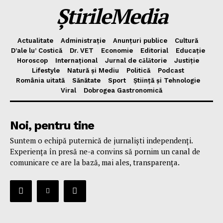
ȘtirileMedia
Actualitate
Administrație
Anunțuri publice
Cultură
D’ale lu’ Costică
Dr. VET
Economie
Editorial
Educație
Horoscop
Internațional
Jurnal de cǎlǎtorie
Justiție
Lifestyle
Natură și Mediu
Politică
Podcast
România uitată
Sănătate
Sport
Știință și Tehnologie
Viral
Dobrogea Gastronomică
Noi, pentru tine
Suntem o echipă puternică de jurnaliști independenți.
Experiența în presă ne-a convins să pornim un canal de
comunicare ce are la bază, mai ales, transparența.