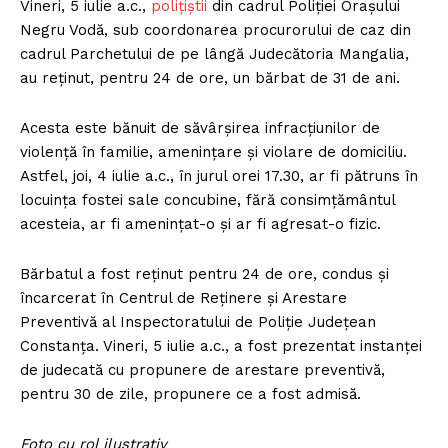
Vineri, 5 iulie a.c.,
polițiștii
din cadrul Poliției Orașului
Negru Vodă, sub coordonarea procurorului de caz din
cadrul Parchetului de pe lângă Judecătoria Mangalia,
au reținut, pentru 24 de ore, un bărbat de 31 de ani.
Acesta este bănuit de săvârșirea infracțiunilor de
violență în familie, amenințare și violare de domiciliu.
Astfel, joi, 4 iulie a.c., în jurul orei 17.30, ar fi pătruns în
locuința fostei sale concubine, fără consimțământul
acesteia, ar fi amenințat-o și ar fi agresat-o fizic.
Bărbatul a fost reținut pentru 24 de ore, condus și
încarcerat în Centrul de Reținere și Arestare
Preventivă al Inspectoratului de Poliție Județean
Constanța. Vineri, 5 iulie a.c., a fost prezentat instanței
de judecată cu propunere de arestare preventivă,
pentru 30 de zile, propunere ce a fost admisă.
Foto cu rol ilustrativ