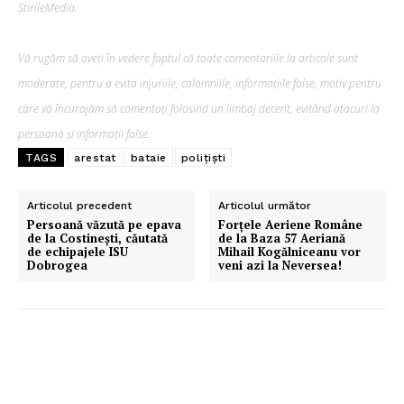
ȘtirileMedia.
Vă rugăm să aveți în vedere faptul că toate comentariile la articole sunt
moderate, pentru a evita injuriile, calomniile, informațiile false, motiv pentru
care vă încurajăm să comentați folosind un limbaj decent, evitând atacuri la
persoană și informații false.
TAGS
arestat
bataie
polițiști
Articolul precedent
Articolul următor
Persoană văzută pe epava
Forţele Aeriene Române
de la Costineşti, căutată
de la Baza 57 Aeriană
de echipajele ISU
Mihail Kogălniceanu vor
Dobrogea
veni azi la Neversea!