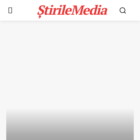
ȘtirileMedia