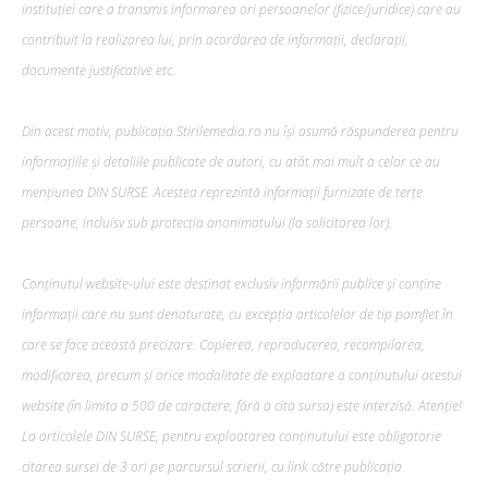
instituției care a transmis informarea ori persoanelor (fizice/juridice) care au
contribuit la realizarea lui, prin acordarea de informații, declarații,
documente justificative etc.
Din acest motiv, publicația Stirilemedia.ro nu își asumă răspunderea pentru
informațiile și detaliile publicate de autori, cu atât mai mult a celor ce au
mențiunea DIN SURSE. Acestea reprezintă informații furnizate de terțe
persoane, incluisv sub protecția anonimatului (la solicitarea lor).
Conținutul website-ului este destinat exclusiv informării publice și conține
informații care nu sunt denaturate, cu excepția articolelor de tip pamflet în
care se face această precizare. Copierea, reproducerea, recompilarea,
modificarea, precum şi orice modalitate de exploatare a conținutului acestui
website (în limita a 500 de caractere, fără a cita sursa) este interzisă. Atenție!
La articolele DIN SURSE, pentru exploatarea conținutului este obligatorie
citarea sursei de 3 ori pe parcursul scrierii, cu link către publicația