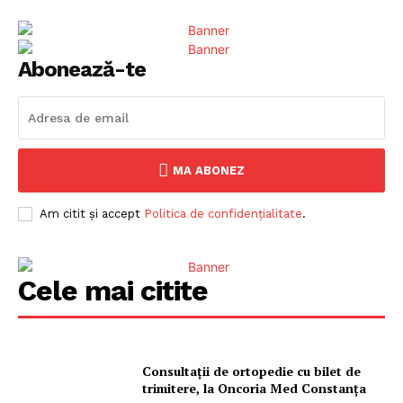
Abonează-te
ABONEAZĂ-TE ACUM
MA ABONEZ
Am citit și accept
Politica de confidențialitate
.
StirileMedia.ro
Cele mai citite
Despre noi
Contactați-ne
Fii reporter
Consultații de ortopedie cu bilet de
Politica cookie-uri
trimitere, la Oncoria Med Constanța
Politica de Confidențialitate