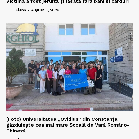
Victima a fost jefuită și lăsată fără bani și carduri
Elena
-
August 5, 2026
(Foto) Universitatea „Ovidius” din Constanța
găzduiește cea mai mare Școală de Vară Româno-
Chineză