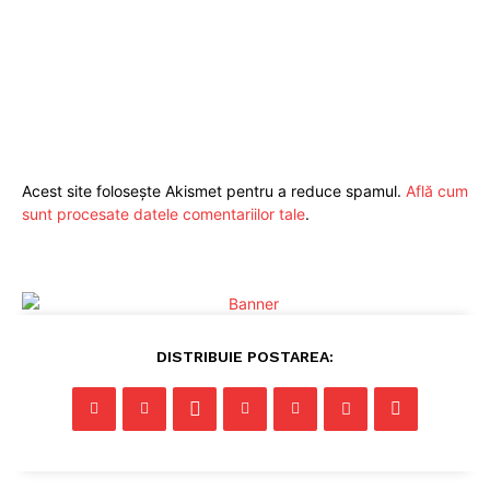
Acest site folosește Akismet pentru a reduce spamul.
Află cum
sunt procesate datele comentariilor tale
.
Pentru și mai mult conținut
DISTRIBUIE POSTAREA:
exclusiv!