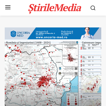
ȘtirileMedia