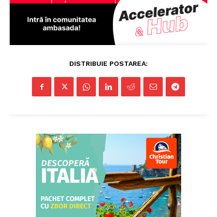
ABONEAZĂ-TE ACUM
StirileMedia.ro
DISTRIBUIE POSTAREA:
Despre noi
Contactați-ne
Fii reporter
Politica cookie-uri
Politica de Confidențialitate
Publicitate