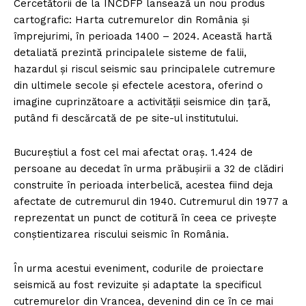
Cercetătorii de la INCDFP lansează un nou produs
cartografic: Harta cutremurelor din România și
împrejurimi, în perioada 1400 – 2024. Această hartă
detaliată prezintă principalele sisteme de falii,
hazardul și riscul seismic sau principalele cutremure
din ultimele secole și efectele acestora, oferind o
imagine cuprinzătoare a activității seismice din țară,
putând fi descărcată de pe site-ul institutului.
Bucureștiul a fost cel mai afectat oraș. 1.424 de
persoane au decedat în urma prăbușirii a 32 de clădiri
construite în perioada interbelică, acestea fiind deja
afectate de cutremurul din 1940. Cutremurul din 1977 a
reprezentat un punct de cotitură în ceea ce privește
conștientizarea riscului seismic în România.
În urma acestui eveniment, codurile de proiectare
seismică au fost revizuite și adaptate la specificul
cutremurelor din Vrancea, devenind din ce în ce mai