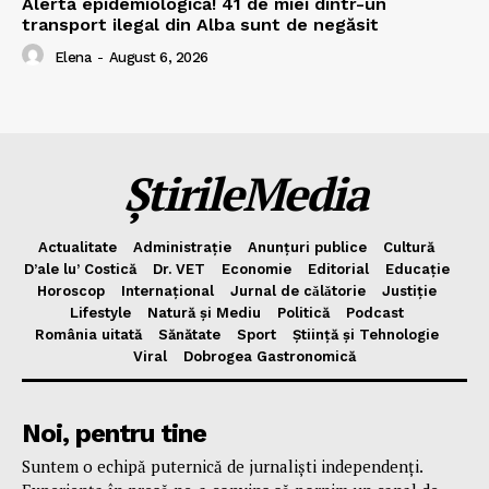
Alertă epidemiologică! 41 de miei dintr-un
transport ilegal din Alba sunt de negăsit
Elena
-
August 6, 2026
ȘtirileMedia
Actualitate
Administrație
Anunțuri publice
Cultură
D’ale lu’ Costică
Dr. VET
Economie
Editorial
Educație
Horoscop
Internațional
Jurnal de cǎlǎtorie
Justiție
Lifestyle
Natură și Mediu
Politică
Podcast
România uitată
Sănătate
Sport
Știință și Tehnologie
Viral
Dobrogea Gastronomică
Noi, pentru tine
Suntem o echipă puternică de jurnaliști independenți.