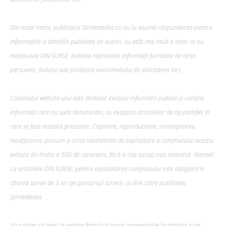
Din acest motiv, publicația Stirilemedia.ro nu își asumă răspunderea pentru
informațiile și detaliile publicate de autori, cu atât mai mult a celor ce au
mențiunea DIN SURSE. Acestea reprezintă informații furnizate de terțe
persoane, incluisv sub protecția anonimatului (la solicitarea lor).
Conținutul website-ului este destinat exclusiv informării publice și conține
informații care nu sunt denaturate, cu excepția articolelor de tip pamflet în
care se face această precizare. Copierea, reproducerea, recompilarea,
modificarea, precum şi orice modalitate de exploatare a conținutului acestui
website (în limita a 500 de caractere, fără a cita sursa) este interzisă. Atenție!
La articolele DIN SURSE, pentru exploatarea conținutului este obligatorie
citarea sursei de 3 ori pe parcursul scrierii, cu link către publicația
ȘtirileMedia.
Vă rugăm să aveți în vedere faptul că toate comentariile la articole sunt