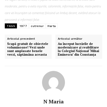
moderate, pentru a evita injuriile, calomniile, informațiile false, motiv pentru
care vă încurajăm să comentați folosind un limbaj decent, evitând atacuri la
persoană și informații false.
TAGS
1977
cutrenur
Harta
Articolul precedent
Articolul următor
Scapă gratuit de obiectele
Au început lucrările de
voluminoase! Vezi unde
modernizare și reabilitare
sunt amplasate benele
la Colegiul Național ‘Mihai
verzi, săptămâna aceasta
Eminescu’ din Constanţa
N Maria