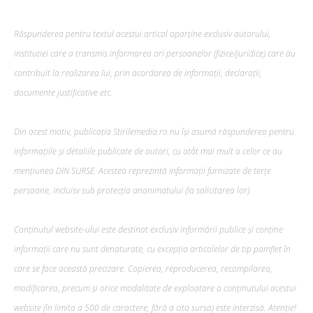
Răspunderea pentru textul acestui articol aparține exclusiv autorului,
instituției care a transmis informarea ori persoanelor (fizice/juridice) care au
contribuit la realizarea lui, prin acordarea de informații, declarații,
documente justificative etc.
Din acest motiv, publicația Stirilemedia.ro nu își asumă răspunderea pentru
informațiile și detaliile publicate de autori, cu atât mai mult a celor ce au
mențiunea DIN SURSE. Acestea reprezintă informații furnizate de terțe
persoane, incluisv sub protecția anonimatului (la solicitarea lor).
Conținutul website-ului este destinat exclusiv informării publice și conține
informații care nu sunt denaturate, cu excepția articolelor de tip pamflet în
care se face această precizare. Copierea, reproducerea, recompilarea,
modificarea, precum şi orice modalitate de exploatare a conținutului acestui
website (în limita a 500 de caractere, fără a cita sursa) este interzisă. Atenție!