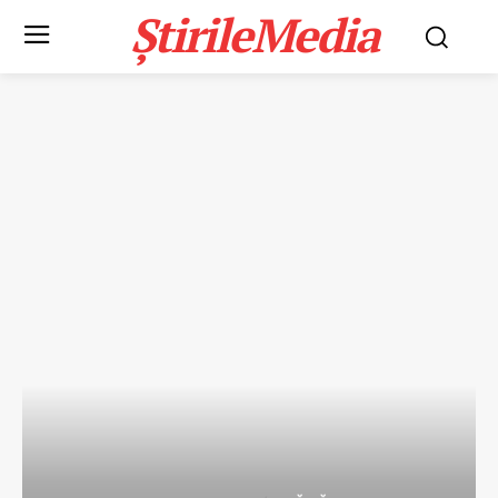
ȘtirileMedia