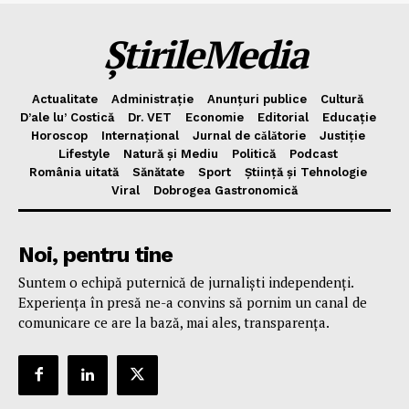
ȘtirileMedia
Actualitate
Administrație
Anunțuri publice
Cultură
D’ale lu’ Costică
Dr. VET
Economie
Editorial
Educație
Horoscop
Internațional
Jurnal de cǎlǎtorie
Justiție
Lifestyle
Natură și Mediu
Politică
Podcast
România uitată
Sănătate
Sport
Știință și Tehnologie
Viral
Dobrogea Gastronomică
Noi, pentru tine
Suntem o echipă puternică de jurnaliști independenți.
Experiența în presă ne-a convins să pornim un canal de
comunicare ce are la bază, mai ales, transparența.