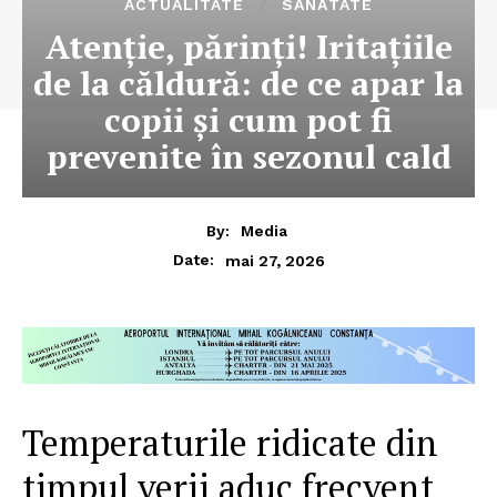
ACTUALITATE
SĂNĂTATE
Atenție, părinți! Iritațiile
de la căldură: de ce apar la
copii și cum pot fi
prevenite în sezonul cald
By:
Media
mai 27, 2026
Date:
Temperaturile ridicate din
timpul verii aduc frecvent