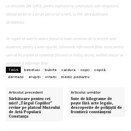
La articolele DIN SURSE, pentru exploatarea conținutului este obligatorie
citarea sursei de 3 ori pe parcursul scrierii, cu link către publicația
ȘtirileMedia.
Vă rugăm să aveți în vedere faptul că toate comentariile la articole sunt
moderate, pentru a evita injuriile, calomniile, informațiile false, motiv pentru
care vă încurajăm să comentați folosind un limbaj decent, evitând atacuri la
persoană și informații false.
TAGS
bebelusi
bubite
caldura
copii
copiiâ
dermato
eruptii
iritatii
medic pediatru
Articolul precedent
Articolul următor
Sărbătoare pentru cei
Sute de kilograme de
mici! „Târgul Copiilor”
pește fără acte legale,
revine pe platoul Muzeului
descoperite de polițiștii de
de Artă Populară
frontieră constănțeni
Constanța