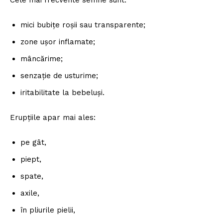
mici bubițe roșii sau transparente;
zone ușor inflamate;
mâncărime;
senzație de usturime;
iritabilitate la bebeluși.
Erupțiile apar mai ales:
pe gât,
piept,
spate,
axile,
în pliurile pielii,