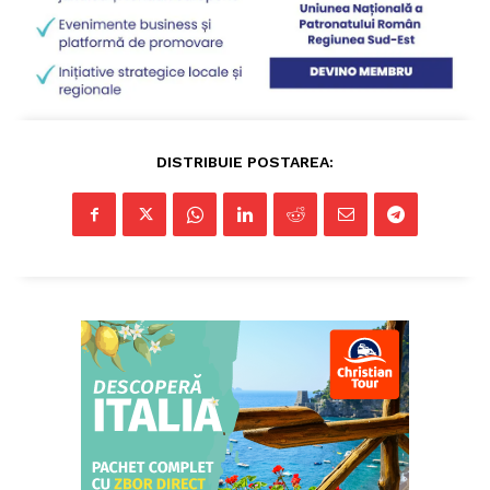
ABONEAZĂ-TE ACUM
DISTRIBUIE POSTAREA:
StirileMedia.ro
Despre noi
Contactați-ne
Fii reporter
Politica cookie-uri
Politica de Confidențialitate
Publicitate