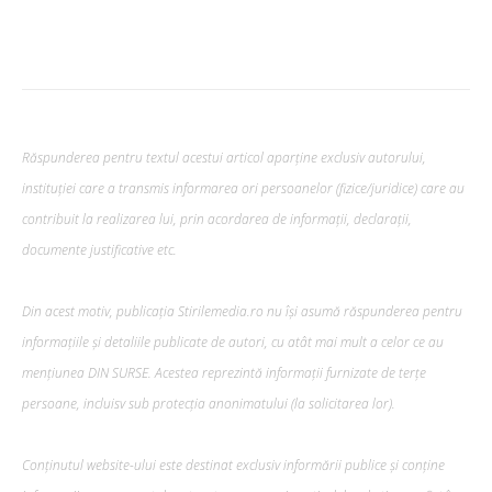
Răspunderea pentru textul acestui articol aparține exclusiv autorului,
instituției care a transmis informarea ori persoanelor (fizice/juridice) care au
contribuit la realizarea lui, prin acordarea de informații, declarații,
documente justificative etc.
Din acest motiv, publicația Stirilemedia.ro nu își asumă răspunderea pentru
informațiile și detaliile publicate de autori, cu atât mai mult a celor ce au
mențiunea DIN SURSE. Acestea reprezintă informații furnizate de terțe
persoane, incluisv sub protecția anonimatului (la solicitarea lor).
Conținutul website-ului este destinat exclusiv informării publice și conține