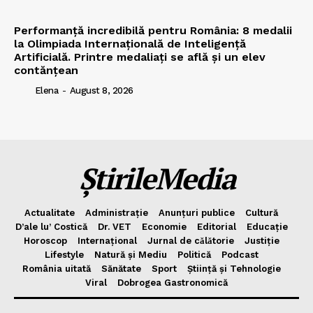
Performanță incredibilă pentru România: 8 medalii
la Olimpiada Internațională de Inteligență
Artificială. Printre medaliați se află și un elev
contănțean
Elena
-
August 8, 2026
ȘtirileMedia
Actualitate
Administrație
Anunțuri publice
Cultură
D’ale lu’ Costică
Dr. VET
Economie
Editorial
Educație
Horoscop
Internațional
Jurnal de cǎlǎtorie
Justiție
Lifestyle
Natură și Mediu
Politică
Podcast
România uitată
Sănătate
Sport
Știință și Tehnologie
Viral
Dobrogea Gastronomică