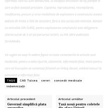
informații care nu sunt denaturate, cu excepția articolelor de tip pamflet în
care se face această precizare. Copierea, reproducerea, recompilarea,
modificarea, precum şi orice modalitate de exploatare a conținutului acestui
website (în limita a 500 de caractere, fără a cita sursa) este interzisă. Atenție!
La articolele DIN SURSE, pentru exploatarea conținutului este obligatorie
citarea sursei de 3 ori pe parcursul scrierii, cu link către publicația
ȘtirileMedia.
Vă rugăm să aveți în vedere faptul că toate comentariile la articole sunt
moderate, pentru a evita injuriile, calomniile, informațiile false, motiv pentru
care vă încurajăm să comentați folosind un limbaj decent, evitând atacuri la
persoană și informații false.
TAGS
CAS Tulcea
cereri
concedii medicale
indemnizații
Articolul precedent
Articolul următor
Guvernul simplifică plata
Taxă nouă pentru coletele
amenzilor
din afara Uniunii