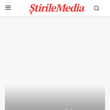
ȘtirileMedia