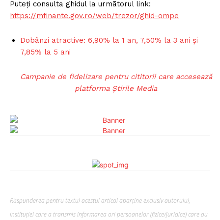
Puteți consulta ghidul la urmãtorul link:
https://mfinante.gov.ro/web/trezor/ghid-ompe
Dobânzi atractive: 6,90% la 1 an, 7,50% la 3 ani și
7,85% la 5 ani
Campanie de fidelizare pentru cititorii care accesează
platforma Știrile Media
Răspunderea pentru textul acestui articol aparține exclusiv autorului,
instituției care a transmis informarea ori persoanelor (fizice/juridice) care au