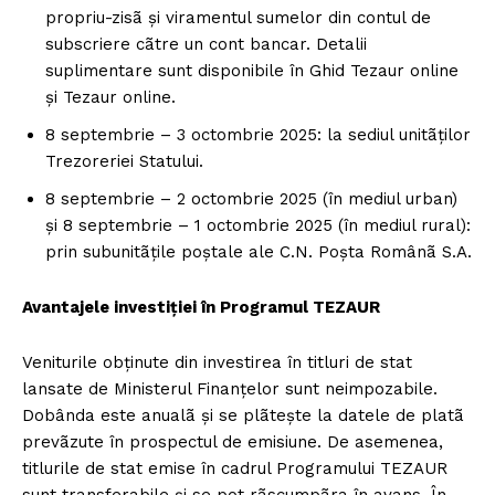
propriu-zisã și viramentul sumelor din contul de
subscriere cãtre un cont bancar. Detalii
suplimentare sunt disponibile în Ghid Tezaur online
și Tezaur online.
8 septembrie – 3 octombrie 2025: la sediul unitãților
Trezoreriei Statului.
8 septembrie – 2 octombrie 2025 (în mediul urban)
și 8 septembrie – 1 octombrie 2025 (în mediul rural):
prin subunitãțile poștale ale C.N. Poșta Românã S.A.
Avantajele investiției în Programul TEZAUR
Veniturile obținute din investirea în titluri de stat
lansate de Ministerul Finanțelor sunt neimpozabile.
Dobânda este anualã și se plãtește la datele de platã
prevãzute în prospectul de emisiune. De asemenea,
titlurile de stat emise în cadrul Programului TEZAUR
sunt transferabile și se pot rãscumpãra în avans. În