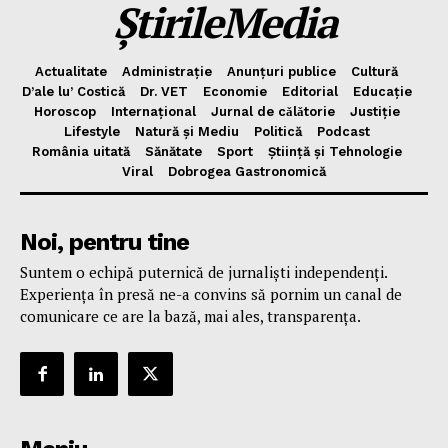
ȘtirileMedia
Actualitate
Administrație
Anunțuri publice
Cultură
D’ale lu’ Costică
Dr. VET
Economie
Editorial
Educație
Horoscop
Internațional
Jurnal de cǎlǎtorie
Justiție
Lifestyle
Natură și Mediu
Politică
Podcast
România uitată
Sănătate
Sport
Știință și Tehnologie
Viral
Dobrogea Gastronomică
Noi, pentru tine
Suntem o echipă puternică de jurnaliști independenți.
Experiența în presă ne-a convins să pornim un canal de
comunicare ce are la bază, mai ales, transparența.