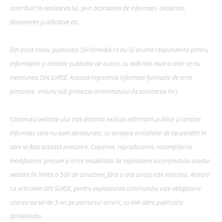
contribuit la realizarea lui, prin acordarea de informații, declarații,
documente justificative etc.
Din acest motiv, publicația Stirilemedia.ro nu își asumă răspunderea pentru
informațiile și detaliile publicate de autori, cu atât mai mult a celor ce au
mențiunea DIN SURSE. Acestea reprezintă informații furnizate de terțe
persoane, incluisv sub protecția anonimatului (la solicitarea lor).
Conținutul website-ului este destinat exclusiv informării publice și conține
informații care nu sunt denaturate, cu excepția articolelor de tip pamflet în
care se face această precizare. Copierea, reproducerea, recompilarea,
modificarea, precum şi orice modalitate de exploatare a conținutului acestui
website (în limita a 500 de caractere, fără a cita sursa) este interzisă. Atenție!
La articolele DIN SURSE, pentru exploatarea conținutului este obligatorie
citarea sursei de 3 ori pe parcursul scrierii, cu link către publicația
ȘtirileMedia.