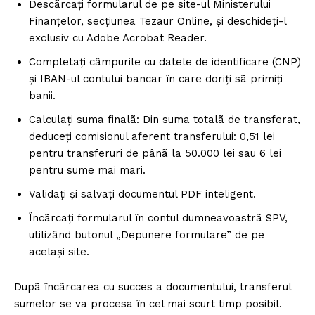
Descãrcați formularul de pe site-ul Ministerului
Finanțelor, secțiunea Tezaur Online, și deschideți-l
exclusiv cu Adobe Acrobat Reader.
Completați câmpurile cu datele de identificare (CNP)
și IBAN-ul contului bancar în care doriți sã primiți
banii.
Calculați suma finalã: Din suma totalã de transferat,
deduceți comisionul aferent transferului: 0,51 lei
pentru transferuri de pânã la 50.000 lei sau 6 lei
pentru sume mai mari.
Validați și salvați documentul PDF inteligent.
Încãrcați formularul în contul dumneavoastrã SPV,
utilizând butonul „Depunere formulare” de pe
același site.
Dupã încãrcarea cu succes a documentului, transferul
sumelor se va procesa în cel mai scurt timp posibil.