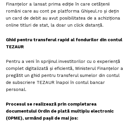
Finanțelor a lansat prima ediție în care cetãțenii
români care au cont pe platforma Ghișeul.ro și dețin
un card de debit au avut posibilitatea de a achiziționa
online titluri de stat, la doar un click distanțã.
Ghid pentru transferul rapid al fondurilor din contul
TEZAUR
Pentru a veni în sprijinul investitorilor cu o experiențã
complet digitalizatã și eficientã, Ministerul Finanțelor a
pregãtit un ghid pentru transferul sumelor din contul
de subscriere TEZAUR înapoi în contul bancar
personal.
Procesul se realizeazã prin completarea
documentului Ordin de platã multiplu electronic
(OPME), urmând pașii de mai jos: