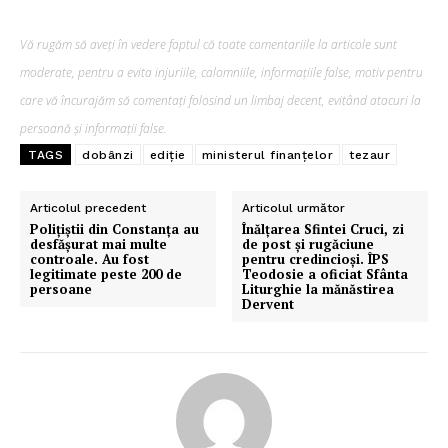
Vă rugăm să aveți în vedere faptul că toate comentariile la articole sunt
moderate, pentru a evita injuriile, calomniile, informațiile false, motiv pentru
care vă încurajăm să comentați folosind un limbaj decent, evitând atacuri la
persoană și informații false.
TAGS
dobânzi
ediție
ministerul finanțelor
tezaur
Articolul precedent
Articolul următor
Polițiștii din Constanța au
Înălțarea Sfintei Cruci, zi
desfășurat mai multe
de post și rugăciune
controale. Au fost
pentru credincioși. ÎPS
legitimate peste 200 de
Teodosie a oficiat Sfânta
persoane
Liturghie la mănăstirea
Dervent