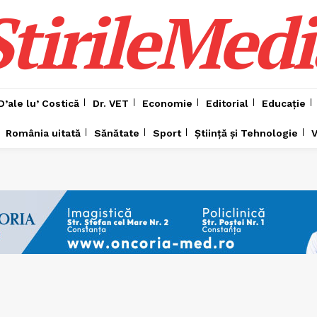
ȘtirileMedi
D’ale lu’ Costică
Dr. VET
Economie
Editorial
Educație
România uitată
Sănătate
Sport
Știință și Tehnologie
V