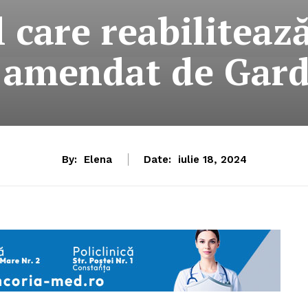
 care reabiliteaz
 amendat de Gar
By:
Elena
Date:
iulie 18, 2024