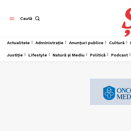
Caută
Actualitate
Administrație
Anunțuri publice
Cultură
Justiție
Lifestyle
Natură și Mediu
Politică
Podcast