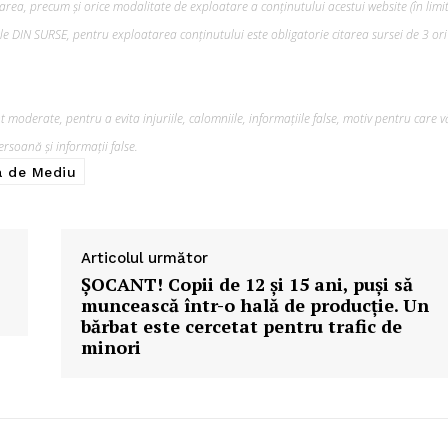
rea, precum şi orice modalitate de exploatare a conținutului acestui website (în limi
Fii reporter
lele DIN SURSE, pentru exploatarea conținutului este obligatorie citarea sursei de 3 ori
Politica cookie-uri
Politica de Confidențialitate
Publicitate
 moderate, pentru a evita injuriile, calomniile, informațiile false, motiv pentru care v
E ACUM
rsoană și informații false.
a de Mediu
Articolul următor
ȘOCANT! Copii de 12 și 15 ani, puși să
muncească într-o hală de producție. Un
bărbat este cercetat pentru trafic de
minori