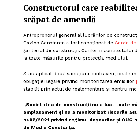
Constructorul care reabilit
scăpat de amendă
Antreprenorul general al lucrărilor de construcţ
Cazino Constanța a fost sancţionat de
Garda de
şantierul de construcţii. Conform contractului d
ia toate măsurile pentru protecţia mediului.
S-au aplicat două sancţiuni contravenţionale în
obligaţiei legale privind monitorizarea emisiilor
stabilit prin actul de reglementare şi pentru mod
„Societatea de construcţii nu a luat toate mă
amplasament şi nu a monitorizat riscurile as
nr.92/2021 privind regimul deşeurilor şi OUG n
de Mediu Constanța.