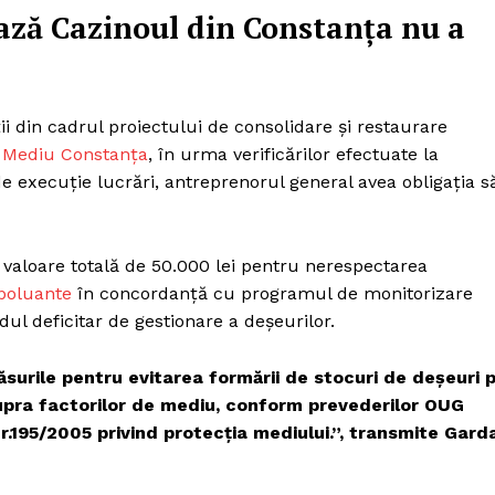
ează Cazinoul din Constanța nu a
ii din cadrul proiectului de consolidare şi restaurare
 Mediu Constanța
, în urma verificărilor efectuate la
e execuţie lucrări, antreprenorul general avea obligaţia s
 valoare totală de 50.000 lei pentru nerespectarea
poluante
în concordanţă cu programul de monitorizare
ul deficitar de gestionare a deşeurilor.
surile pentru evitarea formării de stocuri de deşeuri 
upra factorilor de mediu, conform prevederilor OUG
r.195/2005 privind protecţia mediului.”, transmite Gard