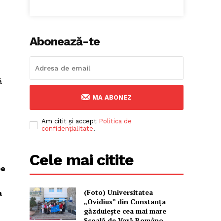
Abonează-te
ă
MA ABONEZ
Am citit și accept
Politica de
confidențialitate
.
Cele mai citite
pe
(Foto) Universitatea
a
„Ovidius” din Constanța
găzduiește cea mai mare
Școală de Vară Româno-