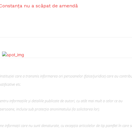
n Constanța nu a scăpat de amendă
nstituției care a transmis informarea ori persoanelor (fizice/juridice) care au contribu
tificative etc.
mai mult
xclusiv!
StirileMedia.ro
tru informațiile și detaliile publicate de autori, cu atât mai mult a celor ce au
ersoane, incluisv sub protecția anonimatului (la solicitarea lor).
Despre noi
Contactați-ne
ine informații care nu sunt denaturate, cu excepția articolelor de tip pamflet în care s