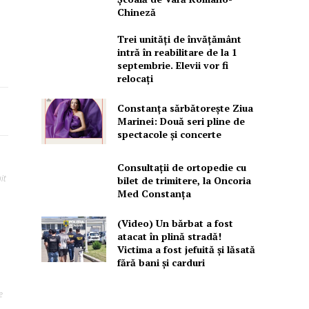
Chineză
Trei unități de învățământ
intră în reabilitare de la 1
septembrie. Elevii vor fi
relocați
Constanța sărbătorește Ziua
Marinei: Două seri pline de
spectacole și concerte
Consultații de ortopedie cu
it
bilet de trimitere, la Oncoria
Med Constanța
(Video) Un bărbat a fost
atacat în plină stradă!
Victima a fost jefuită și lăsată
fără bani și carduri
e