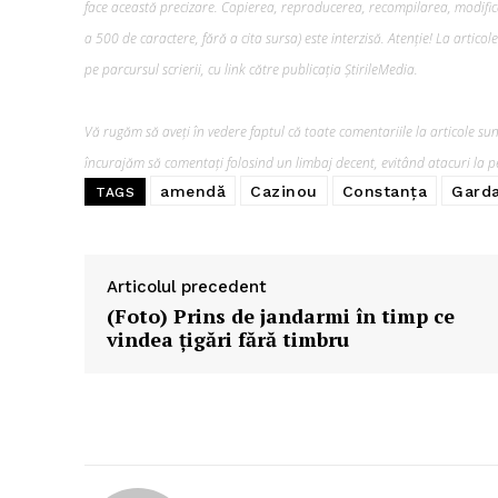
face această precizare. Copierea, reproducerea, recompilarea, modifica
a 500 de caractere, fără a cita sursa) este interzisă. Atenție! La artico
pe parcursul scrierii, cu link către publicația ȘtirileMedia.
Vă rugăm să aveți în vedere faptul că toate comentariile la articole sunt
ABONEAZĂ-T
încurajăm să comentați folosind un limbaj decent, evitând atacuri la pe
amendă
Cazinou
Constanța
Gard
TAGS
Articolul precedent
(Foto) Prins de jandarmi în timp ce
vindea țigări fără timbru