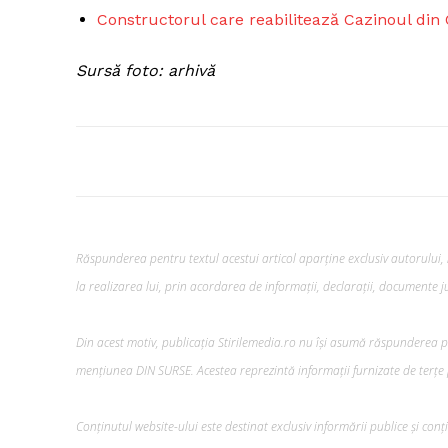
Constructorul care reabilitează Cazinoul di
Sursă foto: arhivă
Răspunderea pentru textul acestui articol aparține exclusiv autorului, i
la realizarea lui, prin acordarea de informații, declarații, documente jus
Pentru și 
conținut e
Din acest motiv, publicația Stirilemedia.ro nu își asumă răspunderea pen
mențiunea DIN SURSE. Acestea reprezintă informații furnizate de terțe p
Conținutul website-ului este destinat exclusiv informării publice și conț