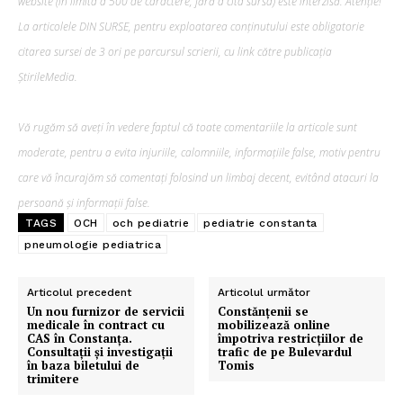
website (în limita a 500 de caractere, fără a cita sursa) este interzisă. Atenție!
La articolele DIN SURSE, pentru exploatarea conținutului este obligatorie
citarea sursei de 3 ori pe parcursul scrierii, cu link către publicația
ȘtirileMedia.
Vă rugăm să aveți în vedere faptul că toate comentariile la articole sunt
moderate, pentru a evita injuriile, calomniile, informațiile false, motiv pentru
care vă încurajăm să comentați folosind un limbaj decent, evitând atacuri la
persoană și informații false.
TAGS
OCH
och pediatrie
pediatrie constanta
pneumologie pediatrica
Articolul precedent
Articolul următor
Un nou furnizor de servicii
Constănțenii se
medicale în contract cu
mobilizează online
CAS în Constanța.
împotriva restricțiilor de
Consultații și investigații
trafic de pe Bulevardul
în baza biletului de
Tomis
trimitere