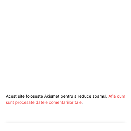
Pentru și mai mult conținut
exclusiv!
Acest site folosește Akismet pentru a reduce spamul.
Află cum
sunt procesate datele comentariilor tale
.
ABONEAZĂ-TE ACUM