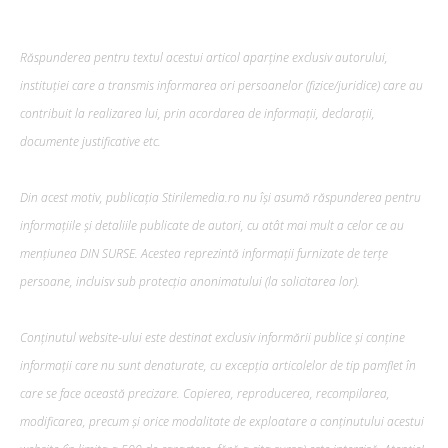
Răspunderea pentru textul acestui articol aparține exclusiv autorului,
instituției care a transmis informarea ori persoanelor (fizice/juridice) care au
contribuit la realizarea lui, prin acordarea de informații, declarații,
documente justificative etc.
Din acest motiv, publicația Stirilemedia.ro nu își asumă răspunderea pentru
informațiile și detaliile publicate de autori, cu atât mai mult a celor ce au
mențiunea DIN SURSE. Acestea reprezintă informații furnizate de terțe
persoane, incluisv sub protecția anonimatului (la solicitarea lor).
Conținutul website-ului este destinat exclusiv informării publice și conține
informații care nu sunt denaturate, cu excepția articolelor de tip pamflet în
care se face această precizare. Copierea, reproducerea, recompilarea,
modificarea, precum şi orice modalitate de exploatare a conținutului acestui