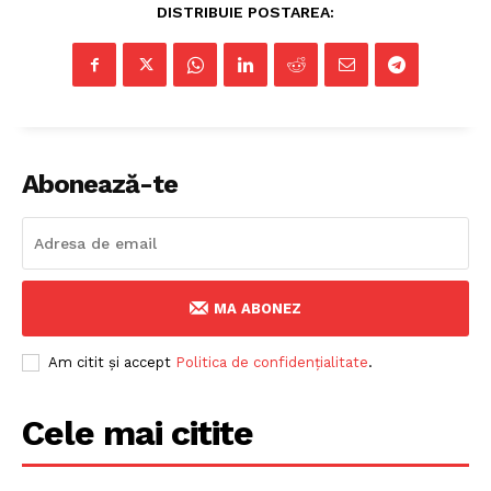
DISTRIBUIE POSTAREA:
StirileMedia.ro
Despre noi
Abonează-te
Contactați-ne
Fii reporter
Politica cookie-uri
Politica de Confidențialitate
MA ABONEZ
Publicitate
Am citit și accept
Politica de confidențialitate
.
Cele mai citite