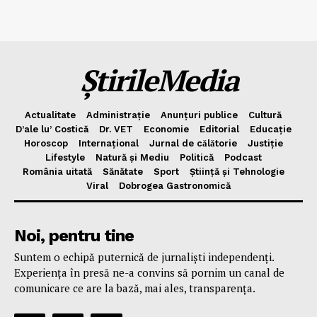
ȘtirileMedia
Actualitate
Administrație
Anunțuri publice
Cultură
D’ale lu’ Costică
Dr. VET
Economie
Editorial
Educație
Horoscop
Internațional
Jurnal de cǎlǎtorie
Justiție
Lifestyle
Natură și Mediu
Politică
Podcast
România uitată
Sănătate
Sport
Știință și Tehnologie
Viral
Dobrogea Gastronomică
Noi, pentru tine
Suntem o echipă puternică de jurnaliști independenți.
Experiența în presă ne-a convins să pornim un canal de
comunicare ce are la bază, mai ales, transparența.