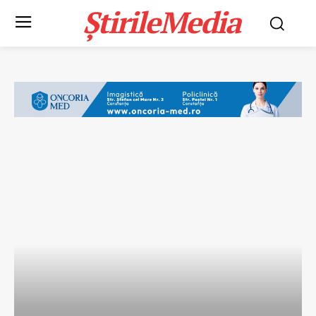
ȘtirileMedia