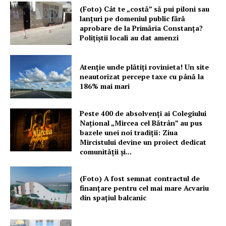
(Foto) Cât te „costă” să pui piloni sau
lanțuri pe domeniul public fără
aprobare de la Primăria Constanța?
Polițiștii locali au dat amenzi
Atenție unde plătiți rovinieta! Un site
neautorizat percepe taxe cu până la
186% mai mari
Peste 400 de absolvenți ai Colegiului
Național „Mircea cel Bătrân” au pus
bazele unei noi tradiții: Ziua
Mircistului devine un proiect dedicat
comunității și...
(Foto) A fost semnat contractul de
finanțare pentru cel mai mare Acvariu
din spațiul balcanic