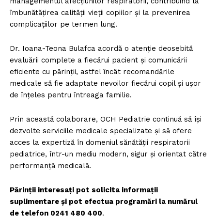
managementul afecțiunilor respiratorii, contribuind la
îmbunătățirea calității vieții copiilor și la prevenirea
complicațiilor pe termen lung.
Dr. Ioana-Teona Bulafca acordă o atenție deosebită
evaluării complete a fiecărui pacient și comunicării
eficiente cu părinții, astfel încât recomandările
medicale să fie adaptate nevoilor fiecărui copil și ușor
de înțeles pentru întreaga familie.
Prin această colaborare, OCH Pediatrie continuă să își
dezvolte serviciile medicale specializate și să ofere
acces la expertiză în domeniul sănătății respiratorii
pediatrice, într-un mediu modern, sigur și orientat către
performanță medicală.
Părinții interesați pot solicita informații
suplimentare și pot efectua programări la numărul
de telefon 0241 480 400
.