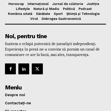
Horoscop
Internațional
Jurnal de cǎlǎtorie
Justiție
Lifestyle
Natură și Mediu
Politică
Podcast
România uitată
Sănătate
Sport
Știință și Tehnologie
Viral
Dobrogea Gastronomică
Noi, pentru tine
Suntem o echipă puternică de jurnaliști independenți.
Experiența în presă ne-a convins să pornim un canal de
comunicare ce are la bază, mai ales, transparența.
Meniu
Despre noi
Contactați-ne