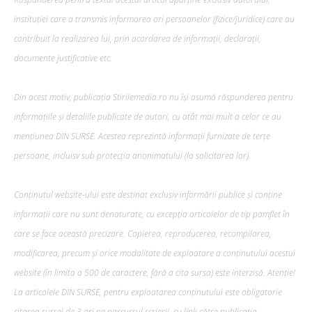
instituției care a transmis informarea ori persoanelor (fizice/juridice) care au
contribuit la realizarea lui, prin acordarea de informații, declarații,
documente justificative etc.
Din acest motiv, publicația Stirilemedia.ro nu își asumă răspunderea pentru
informațiile și detaliile publicate de autori, cu atât mai mult a celor ce au
mențiunea DIN SURSE. Acestea reprezintă informații furnizate de terțe
persoane, incluisv sub protecția anonimatului (la solicitarea lor).
Conținutul website-ului este destinat exclusiv informării publice și conține
informații care nu sunt denaturate, cu excepția articolelor de tip pamflet în
care se face această precizare. Copierea, reproducerea, recompilarea,
modificarea, precum şi orice modalitate de exploatare a conținutului acestui
website (în limita a 500 de caractere, fără a cita sursa) este interzisă. Atenție!
La articolele DIN SURSE, pentru exploatarea conținutului este obligatorie
citarea sursei de 3 ori pe parcursul scrierii, cu link către publicația