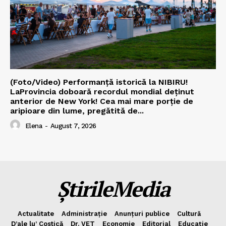
(Foto/Video) Performanță istorică la NIBIRU!
LaProvincia doboară recordul mondial deținut
anterior de New York! Cea mai mare porție de
aripioare din lume, pregătită de...
Elena
-
August 7, 2026
ȘtirileMedia
Actualitate
Administrație
Anunțuri publice
Cultură
D’ale lu’ Costică
Dr. VET
Economie
Editorial
Educație