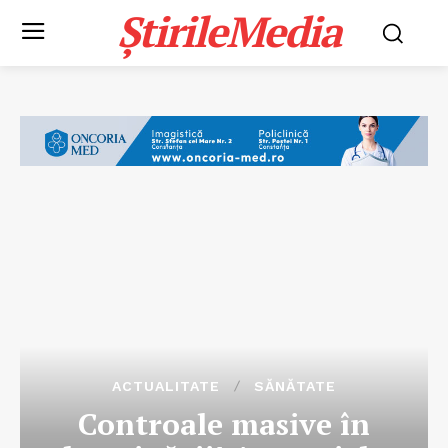
ȘtirileMedia
ACTUALITATE
SĂNĂTATE
Controale masive în