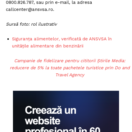
0800.826.787, sau prin e-mail, la adresa
callcenter@ansvsa.ro
.
Sursă foto: rol ilustrativ
Siguranța alimentelor, verificată de ANSVSA în
unitățile alimentare din benzinării
Campanie de fidelizare pentru cititorii Știrile Media:
reducere de 5% la toate pachetele turistice prin Do and
Travel Agency