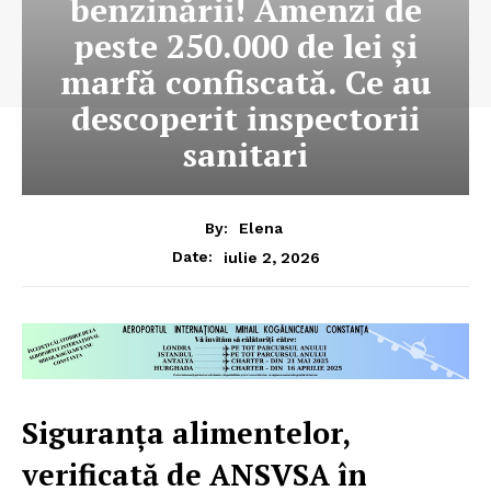
benzinării! Amenzi de
peste 250.000 de lei și
marfă confiscată. Ce au
descoperit inspectorii
sanitari
By:
Elena
iulie 2, 2026
Date:
Siguranța alimentelor,
verificată de ANSVSA în