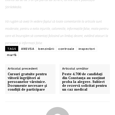
ȘtirileMedia.
Vă rugăm să aveți în vedere faptul că toate comentariile la articole sunt
moderate, pentru a evita injuriile, calomniile, informațiile false, motiv pentru
care vă încurajăm să comentați folosind un limbaj decent, evitând atacuri la
persoană și informații false.
TAGS
ANSVSA
benzinării
controale
inspectori
marfă
Articolul precedent
Articolul următor
Cursuri gratuite pentru
Peste 4.700 de candidați
viitorii îngrijitori ai
din Constanța au susținut
persoanelor vârstnice.
proba la alegere. Subiect
Documente necesare și
de rezervă solicitat pentru
condiții de participare
un caz medical