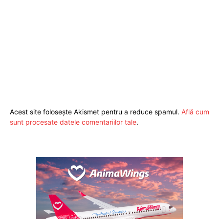
ABONEAZĂ-TE ACUM
StirileMedia.ro
Acest site folosește Akismet pentru a reduce spamul.
Află cum
sunt procesate datele comentariilor tale
.
Despre noi
Contactați-ne
Fii reporter
Politica cookie-uri
Politica de Confidențialitate
Publicitate