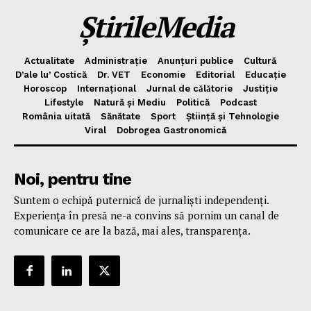
ȘtirileMedia
Actualitate
Administrație
Anunțuri publice
Cultură
D’ale lu’ Costică
Dr. VET
Economie
Editorial
Educație
Horoscop
Internațional
Jurnal de cǎlǎtorie
Justiție
Lifestyle
Natură și Mediu
Politică
Podcast
România uitată
Sănătate
Sport
Știință și Tehnologie
Viral
Dobrogea Gastronomică
Noi, pentru tine
Suntem o echipă puternică de jurnaliști independenți.
Experiența în presă ne-a convins să pornim un canal de
comunicare ce are la bază, mai ales, transparența.