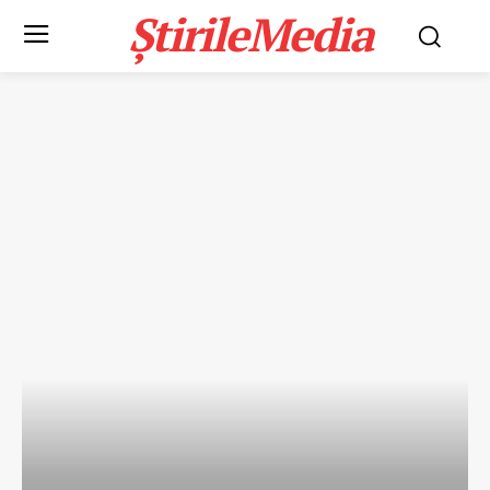
ȘtirileMedia