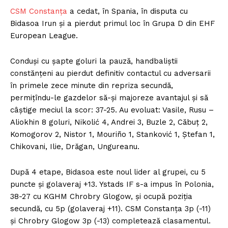
CSM Constanța
a cedat, în Spania, în disputa cu
Bidasoa Irun și a pierdut primul loc în Grupa D din EHF
European League.
Conduși cu șapte goluri la pauză, handbaliștii
constănţeni au pierdut definitiv contactul cu adversarii
în primele zece minute din repriza secundă,
permițîndu-le gazdelor să-și majoreze avantajul și să
câștige meciul la scor: 37-25. Au evoluat: Vasile, Rusu –
Aliokhin 8 goluri, Nikolić 4, Andrei 3, Buzle 2, Căbuț 2,
Komogorov 2, Nistor 1, Mouriño 1, Stanković 1, Ștefan 1,
Chikovani, Ilie, Drăgan, Ungureanu.
După 4 etape, Bidasoa este noul lider al grupei, cu 5
puncte și golaveraj +13. Ystads IF s-a impus în Polonia,
38-27 cu KGHM Chrobry Glogow, și ocupă poziția
secundă, cu 5p (golaveraj +11). CSM Constanța 3p (-11)
și Chrobry Glogow 3p (-13) completează clasamentul.