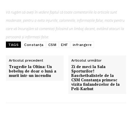
Vă rugăm să aveți în vedere faptul că toate comentariile la articole sunt
moderate, pentru a evita injuriile, calomniile, informațiile false, motiv pentru
care vă încurajăm să comentați folosind un limbaj decent, evitând atacuri la
persoană și informații false.
TAGS
Constanța
CSM
EHF
infrangere
Articolul precedent
Articolul următor
Tragedie la Oltina: Un
Zi de meci la Sala
bebeluş de doar o lună a
Sporturilor!
murit într-un incendiu
Baschetbalistele de la
CSM Constanţa primesc
vizita finlandezelor de la
Peli-Karhut