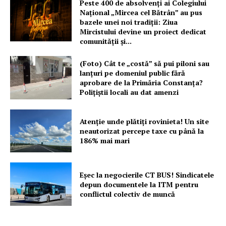
Peste 400 de absolvenți ai Colegiului
Național „Mircea cel Bătrân” au pus
bazele unei noi tradiții: Ziua
Mircistului devine un proiect dedicat
comunității și...
(Foto) Cât te „costă” să pui piloni sau
lanțuri pe domeniul public fără
aprobare de la Primăria Constanța?
Polițiștii locali au dat amenzi
Atenție unde plătiți rovinieta! Un site
neautorizat percepe taxe cu până la
186% mai mari
Eșec la negocierile CT BUS! Sindicatele
depun documentele la ITM pentru
conflictul colectiv de muncă