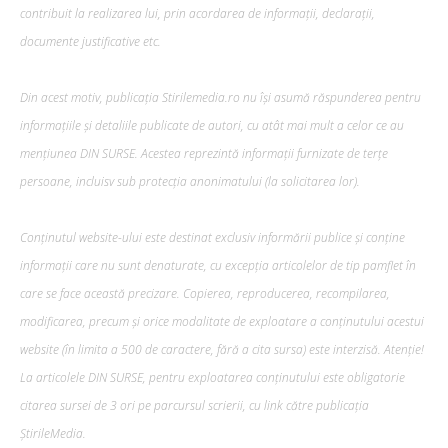
contribuit la realizarea lui, prin acordarea de informații, declarații,
documente justificative etc.
Din acest motiv, publicația Stirilemedia.ro nu își asumă răspunderea pentru
informațiile și detaliile publicate de autori, cu atât mai mult a celor ce au
mențiunea DIN SURSE. Acestea reprezintă informații furnizate de terțe
persoane, incluisv sub protecția anonimatului (la solicitarea lor).
Conținutul website-ului este destinat exclusiv informării publice și conține
informații care nu sunt denaturate, cu excepția articolelor de tip pamflet în
care se face această precizare. Copierea, reproducerea, recompilarea,
modificarea, precum şi orice modalitate de exploatare a conținutului acestui
website (în limita a 500 de caractere, fără a cita sursa) este interzisă. Atenție!
La articolele DIN SURSE, pentru exploatarea conținutului este obligatorie
citarea sursei de 3 ori pe parcursul scrierii, cu link către publicația
ȘtirileMedia.