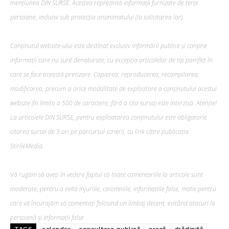
mențiunea DIN SURSE. Acestea reprezintă informații furnizate de terțe
persoane, incluisv sub protecția anonimatului (la solicitarea lor).
Conținutul website-ului este destinat exclusiv informării publice și conține
informații care nu sunt denaturate, cu excepția articolelor de tip pamflet în
care se face această precizare. Copierea, reproducerea, recompilarea,
modificarea, precum şi orice modalitate de exploatare a conținutului acestui
website (în limita a 500 de caractere, fără a cita sursa) este interzisă. Atenție!
La articolele DIN SURSE, pentru exploatarea conținutului este obligatorie
citarea sursei de 3 ori pe parcursul scrierii, cu link către publicația
ȘtirileMedia.
Vă rugăm să aveți în vedere faptul că toate comentariile la articole sunt
moderate, pentru a evita injuriile, calomniile, informațiile false, motiv pentru
care vă încurajăm să comentați folosind un limbaj decent, evitând atacuri la
persoană și informații false.
TAGS
calendar
consultare publică
creșă
grădiniță