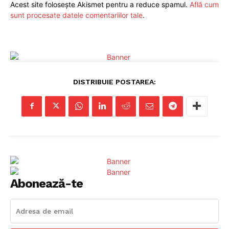
Acest site folosește Akismet pentru a reduce spamul.
Află cum
sunt procesate datele comentariilor tale
.
ABONEAZĂ-TE ACUM
DISTRIBUIE POSTAREA:
StirileMedia.ro
Despre noi
Contactați-ne
Fii reporter
Politica cookie-uri
Abonează-te
Politica de Confidențialitate
Publicitate