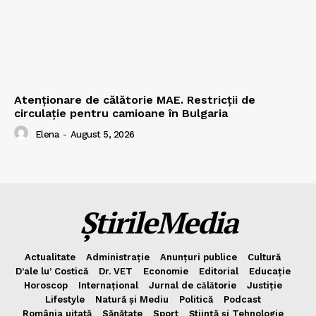
Atenționare de călătorie MAE. Restricții de
circulație pentru camioane în Bulgaria
Elena
-
August 5, 2026
ȘtirileMedia
Actualitate
Administrație
Anunțuri publice
Cultură
D’ale lu’ Costică
Dr. VET
Economie
Editorial
Educație
Horoscop
Internațional
Jurnal de cǎlǎtorie
Justiție
Lifestyle
Natură și Mediu
Politică
Podcast
România uitată
Sănătate
Sport
Știință și Tehnologie