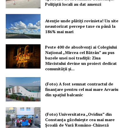
Polițiștii locali au dat amenzi
Atenție unde plătiți rovinieta! Un site
neautorizat percepe taxe cu până la
186% mai mari
Peste 400 de absolvenți ai Colegiului
Național „Mircea cel Bătrân” au pus
bazele unei noi tradiții: Ziua
Mircistului devine un proiect dedicat
comunității și...
(Foto) A fost semnat contractul de
finanțare pentru cel mai mare Acvariu
din spațiul balcanic
(Foto) Universitatea „Ovidius” din
Constanța găzduiește cea mai mare
Școală de Vară Româno-Chineză