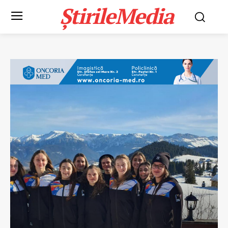
ȘtirileMedia