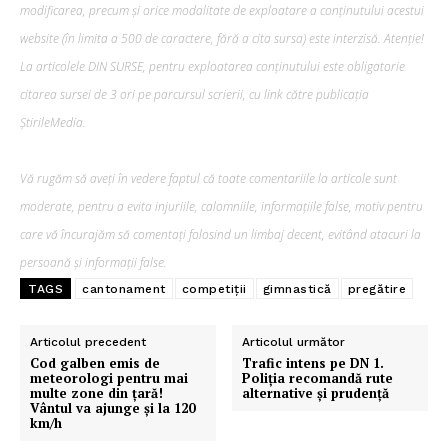
modificarea, precum şi orice modalitate de exploatare a conținutului acestui
website (în limita a 500 de caractere, fără a cita sursa) este interzisă. Atenție!
La articolele DIN SURSE, pentru exploatarea conținutului este obligatorie
citarea sursei de 3 ori pe parcursul scrierii, cu link către publicația
ȘtirileMedia.
Vă rugăm să aveți în vedere faptul că toate comentariile la articole sunt
moderate, pentru a evita injuriile, calomniile, informațiile false, motiv pentru
care vă încurajăm să comentați folosind un limbaj decent, evitând atacuri la
persoană și informații false.
TAGS
cantonament
competiții
gimnastică
pregătire
Articolul precedent
Articolul următor
Cod galben emis de
Trafic intens pe DN 1.
meteorologi pentru mai
Poliția recomandă rute
multe zone din țară!
alternative și prudență
Vântul va ajunge și la 120
km/h