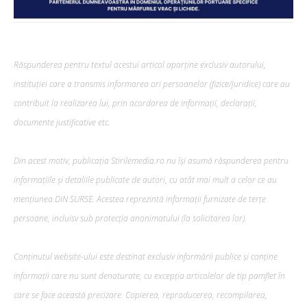
Răspunderea pentru textul acestui articol aparține exclusiv autorului,
instituției care a transmis informarea ori persoanelor (fizice/juridice) care au
contribuit la realizarea lui, prin acordarea de informații, declarații,
documente justificative etc.
Din acest motiv, publicația Stirilemedia.ro nu își asumă răspunderea pentru
informațiile și detaliile publicate de autori, cu atât mai mult a celor ce au
mențiunea DIN SURSE. Acestea reprezintă informații furnizate de terțe
persoane, incluisv sub protecția anonimatului (la solicitarea lor).
Conținutul website-ului este destinat exclusiv informării publice și conține
informații care nu sunt denaturate, cu excepția articolelor de tip pamflet în
care se face această precizare. Copierea, reproducerea, recompilarea,