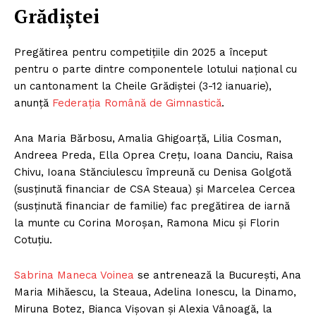
Grădiștei
Pregătirea pentru competițiile din 2025 a început
pentru o parte dintre componentele lotului național cu
un cantonament la Cheile Grădiștei (3-12 ianuarie),
anunță
Federația Română de Gimnastică
.
Ana Maria Bărbosu, Amalia Ghigoarță, Lilia Cosman,
Andreea Preda, Ella Oprea Crețu, Ioana Danciu, Raisa
Chivu, Ioana Stănciulescu împreună cu Denisa Golgotă
(susținută financiar de CSA Steaua) și Marcelea Cercea
(susținută financiar de familie) fac pregătirea de iarnă
la munte cu Corina Moroșan, Ramona Micu și Florin
Cotuțiu.
Sabrina Maneca Voinea
se antrenează la București, Ana
Maria Mihăescu, la Steaua, Adelina Ionescu, la Dinamo,
Miruna Botez, Bianca Vișovan și Alexia Vânoagă, la