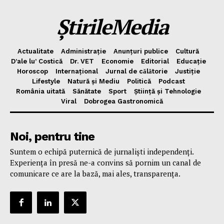
ȘtirileMedia
Actualitate
Administrație
Anunțuri publice
Cultură
D’ale lu’ Costică
Dr. VET
Economie
Editorial
Educație
Horoscop
Internațional
Jurnal de cǎlǎtorie
Justiție
Lifestyle
Natură și Mediu
Politică
Podcast
România uitată
Sănătate
Sport
Știință și Tehnologie
Viral
Dobrogea Gastronomică
Noi, pentru tine
Suntem o echipă puternică de jurnaliști independenți.
Experiența în presă ne-a convins să pornim un canal de
comunicare ce are la bază, mai ales, transparența.