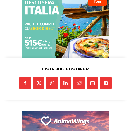
ABONEAZĂ-TE ACUM
DISTRIBUIE POSTAREA:
StirileMedia.ro
Despre noi
Contactați-ne
Fii reporter
Politica cookie-uri