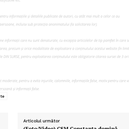
tificative etc.
tru informațiile și detaliile publicate de autori, cu atât mai mult a celor ce au
ersoane, incluisv sub protecția anonimatului (la solicitarea lor).
ine informații care nu sunt denaturate, cu excepția articolelor de tip pamflet în care s
rea, precum şi orice modalitate de exploatare a conținutului acestui website (în limi
lele DIN SURSE, pentru exploatarea conținutului este obligatorie citarea sursei de 3 ori
 moderate, pentru a evita injuriile, calomniile, informațiile false, motiv pentru care v
rsoană și informații false.
te
Articolul următor
(Foto/Video) CSM Constanța domină