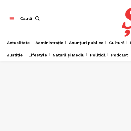
Caută
Actualitate
Administrație
Anunțuri publice
Cultură
Justiție
Lifestyle
Natură și Mediu
Politică
Podcast