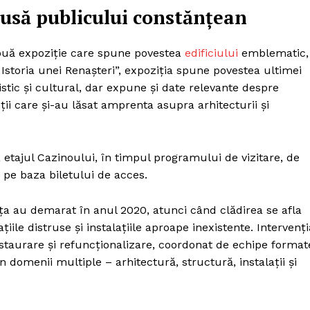
usă publicului constănțean
uă expoziție care spune povestea
edificiului
emblematic,
: Istoria unei Renașteri”, expoziția spune povestea ultimei
ristic și cultural, dar expune și date relevante despre
ii care și-au lăsat amprenta asupra arhitecturii și
la etajul Cazinoului, în timpul programului de vizitare, de
 pe baza biletului de acces.
ța au demarat în anul 2020, atunci când clădirea se afla
țiile distruse și instalațiile aproape inexistente. Intervenți
taurare și refuncționalizare, coordonat de echipe format
n domenii multiple – arhitectură, structură, instalații și