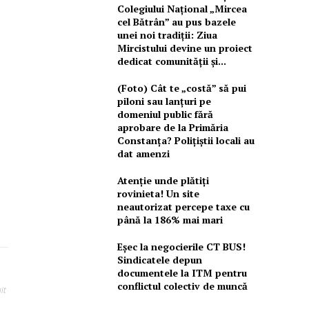
Colegiului Național „Mircea
cel Bătrân” au pus bazele
unei noi tradiții: Ziua
Mircistului devine un proiect
dedicat comunității și...
(Foto) Cât te „costă” să pui
piloni sau lanțuri pe
domeniul public fără
aprobare de la Primăria
Constanța? Polițiștii locali au
dat amenzi
Atenție unde plătiți
rovinieta! Un site
neautorizat percepe taxe cu
până la 186% mai mari
Eșec la negocierile CT BUS!
Sindicatele depun
documentele la ITM pentru
conflictul colectiv de muncă
it