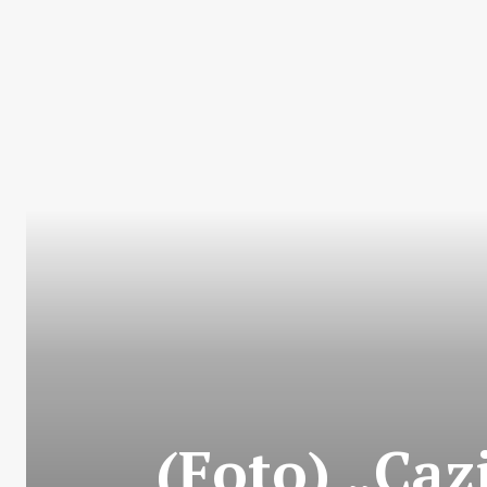
(Foto) „Caz