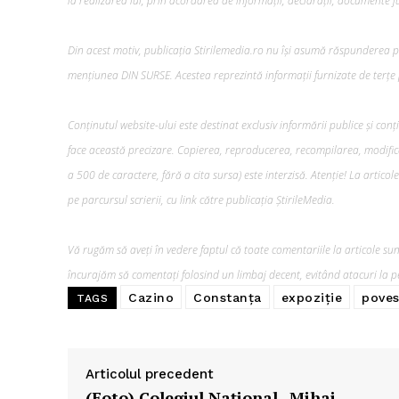
la realizarea lui, prin acordarea de informații, declarații, documente jus
Din acest motiv, publicația Stirilemedia.ro nu își asumă răspunderea pen
mențiunea DIN SURSE. Acestea reprezintă informații furnizate de terțe p
Conținutul website-ului este destinat exclusiv informării publice și conț
face această precizare. Copierea, reproducerea, recompilarea, modifica
a 500 de caractere, fără a cita sursa) este interzisă. Atenție! La artico
pe parcursul scrierii, cu link către publicația ȘtirileMedia.
Vă rugăm să aveți în vedere faptul că toate comentariile la articole sunt
încurajăm să comentați folosind un limbaj decent, evitând atacuri la pe
Cazino
Constanța
expoziție
poves
TAGS
Articolul precedent
(Foto) Colegiul Național „Mihai