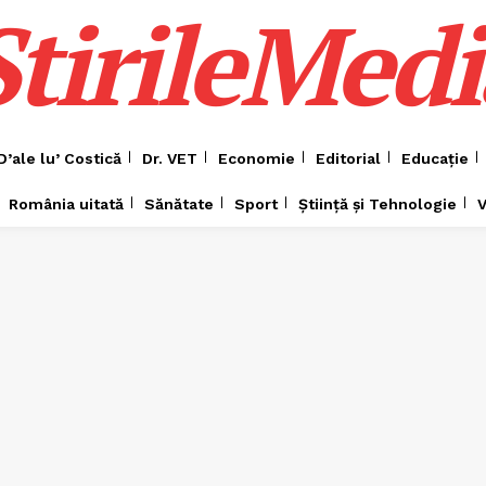
ȘtirileMedi
D’ale lu’ Costică
Dr. VET
Economie
Editorial
Educație
România uitată
Sănătate
Sport
Știință și Tehnologie
V