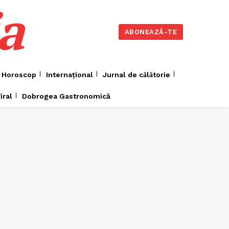
a
ABONEAZĂ-TE
Horoscop
Internațional
Jurnal de cǎlǎtorie
iral
Dobrogea Gastronomică