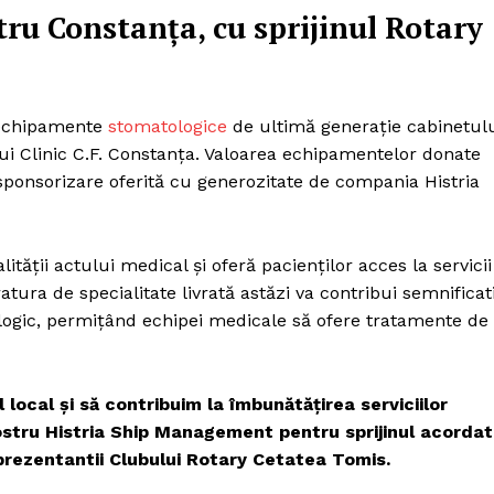
u Constanța, cu sprijinul Rotary
echipamente
stomatologice
de ultimă generație cabinetul
ui Clinic C.F. Constanța. Valoarea echipamentelor donate
o sponsorizare oferită cu generozitate de compania Histria
lității actului medical și oferă pacienților acces la servicii
tura de specialitate livrată astăzi va contribui semnificat
logic, permițând echipei medicale să ofere tratamente de
local și să contribuim la îmbunătățirea serviciilor
ostru Histria Ship Management pentru sprijinul acordat
eprezentantii Clubului Rotary Cetatea Tomis.