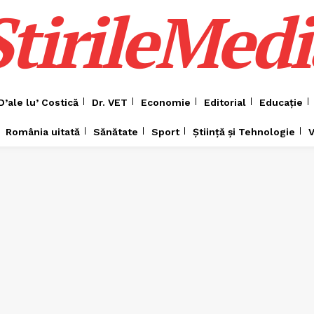
ȘtirileMedi
D’ale lu’ Costică
Dr. VET
Economie
Editorial
Educație
România uitată
Sănătate
Sport
Știință și Tehnologie
V