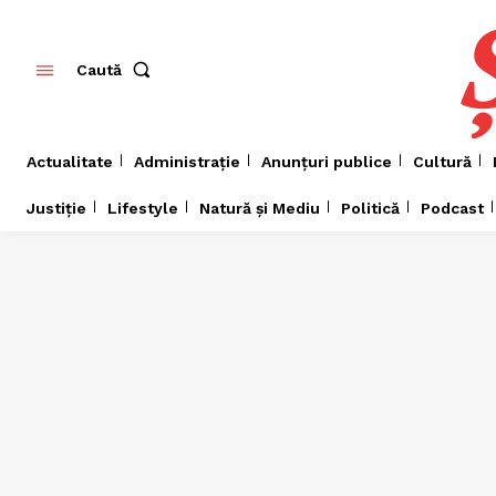
Caută
Actualitate
Administrație
Anunțuri publice
Cultură
Justiție
Lifestyle
Natură și Mediu
Politică
Podcast