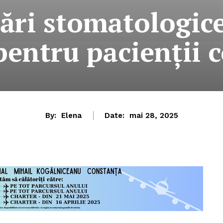
ări stomatologic
pentru pacienții 
By:
Elena
Date:
mai 28, 2025