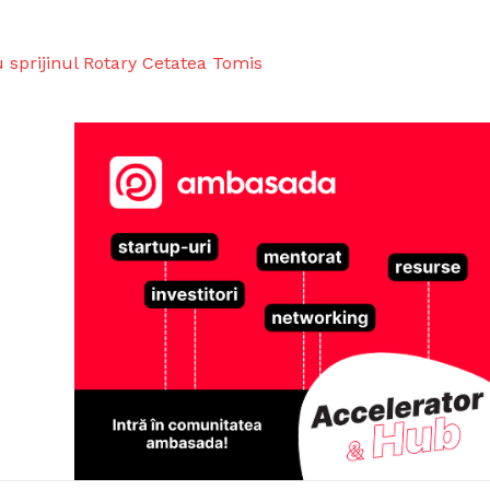
sprijinul Rotary Cetatea Tomis