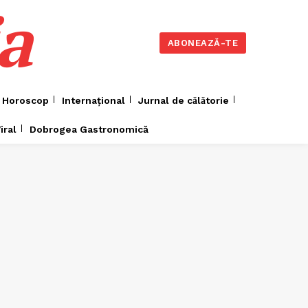
a
ABONEAZĂ-TE
Horoscop
Internațional
Jurnal de cǎlǎtorie
iral
Dobrogea Gastronomică