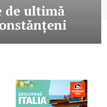
e de ultimă
constănțeni