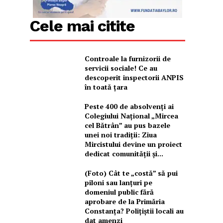
Cele mai citite
Controale la furnizorii de
servicii sociale! Ce au
descoperit inspectorii ANPIS
în toată țara
Peste 400 de absolvenți ai
Colegiului Național „Mircea
cel Bătrân” au pus bazele
unei noi tradiții: Ziua
Mircistului devine un proiect
dedicat comunității și...
(Foto) Cât te „costă” să pui
piloni sau lanțuri pe
domeniul public fără
aprobare de la Primăria
Constanța? Polițiștii locali au
dat amenzi