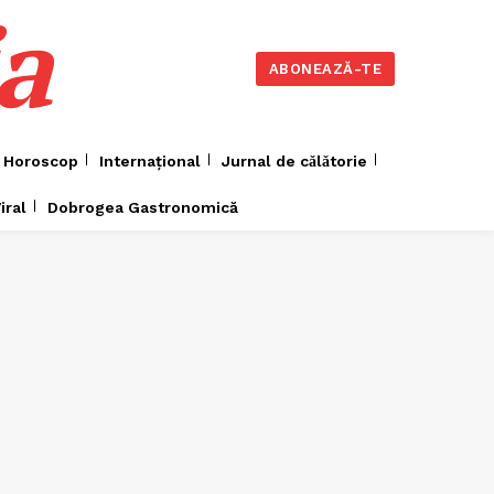
a
ABONEAZĂ-TE
Horoscop
Internațional
Jurnal de cǎlǎtorie
iral
Dobrogea Gastronomică