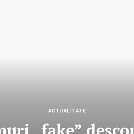
ACTUALITATE
uri „fake” desco