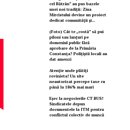
cel Bătrân” au pus bazele
unei noi tradiții: Ziua
Mircistului devine un proiect
dedicat comunității și...
(Foto) Cât te „costă” să pui
piloni sau lanțuri pe
domeniul public fără
aprobare de la Primăria
Constanța? Polițiștii locali au
dat amenzi
Atenție unde plătiți
rovinieta! Un site
neautorizat percepe taxe cu
până la 186% mai mari
Eșec la negocierile CT BUS!
Sindicatele depun
documentele la ITM pentru
conflictul colectiv de muncă