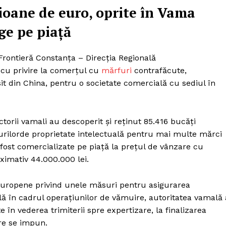
ioane de euro, oprite în Vama
ge pe piață
rontieră Constanţa – Direcția Regională
cu privire la comerțul cu
mărfuri
contrafăcute,
sit din China, pentru o societate comercială cu sediul în
torii vamali au descoperit și reţinut 85.416 bucăți
urilorde proprietate intelectuală pentru mai multe mărci
i fost comercializate pe piaţă la preţul de vânzare cu
ximativ 44.000.000 lei.
 europene privind unele măsuri pentru asigurarea
ală în cadrul operațiunilor de vămuire, autoritatea vamală 
 în vederea trimiterii spre expertizare, la finalizarea
re se impun.