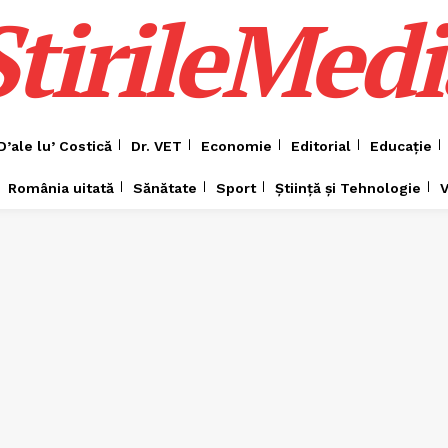
ȘtirileMedi
D’ale lu’ Costică
Dr. VET
Economie
Editorial
Educație
România uitată
Sănătate
Sport
Știință și Tehnologie
V