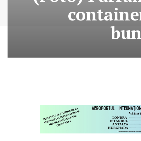
containe
bun