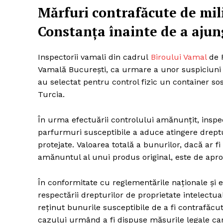
Mărfuri contrafăcute de mil
Constanța înainte de a ajun
Inspectorii vamali din cadrul
Biroului Vamal
de F
Vamală București, ca urmare a unor suspiciuni 
au selectat pentru control fizic un container so
Turcia.
În urma efectuării controlului amănunțit, inspec
parfurmuri susceptibile a aduce atingere drept
protejate. Valoarea totală a bunurilor, dacă ar f
amănuntul al unui produs original, este de apro
În conformitate cu reglementările naționale și
respectării drepturilor de proprietate intelectu
reținut bunurile susceptibile de a fi contrafăcute
cazului urmând a fi dispuse măsurile legale ca