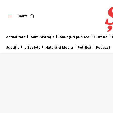
Caută
Actualitate
Administrație
Anunțuri publice
Cultură
Justiție
Lifestyle
Natură și Mediu
Politică
Podcast