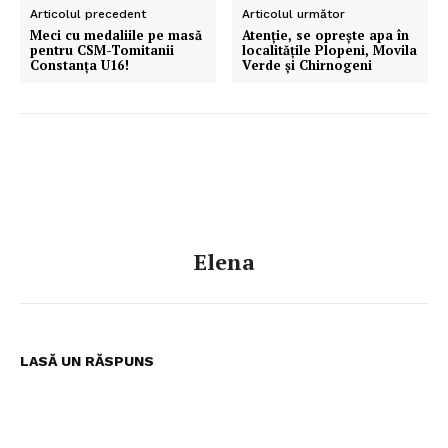
Articolul precedent
Articolul următor
Meci cu medaliile pe masă
Atenție, se oprește apa în
pentru CSM-Tomitanii
localitățile Plopeni, Movila
Constanța U16!
Verde și Chirnogeni
Elena
LASĂ UN RĂSPUNS