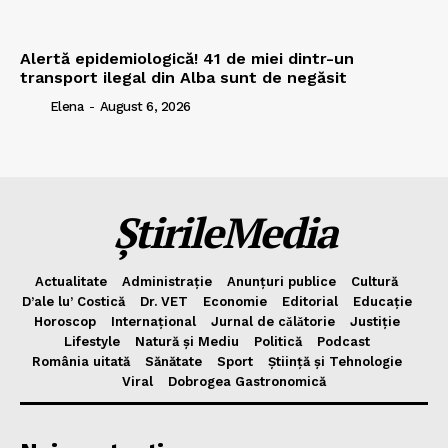
Alertă epidemiologică! 41 de miei dintr-un
transport ilegal din Alba sunt de negăsit
Elena
-
August 6, 2026
ȘtirileMedia
Actualitate
Administrație
Anunțuri publice
Cultură
D’ale lu’ Costică
Dr. VET
Economie
Editorial
Educație
Horoscop
Internațional
Jurnal de cǎlǎtorie
Justiție
Lifestyle
Natură și Mediu
Politică
Podcast
România uitată
Sănătate
Sport
Știință și Tehnologie
Viral
Dobrogea Gastronomică