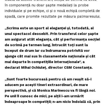
în componență nu doar șapte medaliați la probe
individuale și pe echipe, ci și o nouă echipă completă de
spadă, care promite rezultate pe măsura palmaresului.
„Scrima este un sport al eleganței și, totodată, al
unui spectacol deosebit. Prin transferul celor șapte
am asigurat atât eleganța, cât și performanța secției
de scrimă pe termen lung, întrucât toți sunt la
început de drum iar cu îndrumarea potrivită vor
ajunge cât mai sus în clasamentele naționale și cât
mai departe în competițiile internaționale”, a
declarat Mihai Ochiuleț, director CSM Constanța.
„Sunt foarte bucuroasă pentru că am reușit să-i
aducem pe acești tineri extraordinari, de mare
perspectivă, și că Monica Marinescu va fi lângă noi.
Pe unii îi cunosc de mici, pe alții i-am urmărit
îndeaproape în competiții; n-am nicio îndoială că, prin