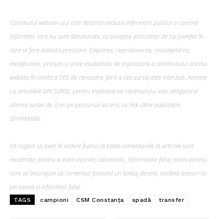
Conținutul website-ului este destinat exclusiv informării publice și conține
informații care nu sunt denaturate, cu excepția articolelor de tip pamflet în
care se face această precizare. Copierea, reproducerea, recompilarea,
modificarea, precum şi orice modalitate de exploatare a conținutului acestui
website (în limita a 500 de caractere, fără a cita sursa) este interzisă. Atenție!
La articolele DIN SURSE, pentru exploatarea conținutului este obligatorie
citarea sursei de 3 ori pe parcursul scrierii, cu link către publicația
ȘtirileMedia.
Vă rugăm să aveți în vedere faptul că toate comentariile la articole sunt
moderate, pentru a evita injuriile, calomniile, informațiile false, motiv pentru
care vă încurajăm să comentați folosind un limbaj decent, evitând atacuri la
persoană și informații false.
TAGS
campioni
CSM Constanța
spadă
transfer