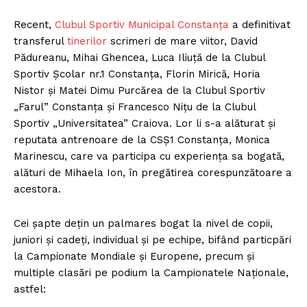
Recent,
Clubul Sportiv Municipal Constanța
a definitivat
transferul
tinerilor
scrimeri de mare viitor, David
Pădureanu, Mihai Ghencea, Luca Iliuță de la Clubul
Sportiv Școlar nr.1 Constanța, Florin Mirică, Horia
Nistor și Matei Dimu Purcărea de la Clubul Sportiv
„Farul” Constanța și Francesco Nițu de la Clubul
Sportiv „Universitatea” Craiova. Lor li s-a alăturat și
reputata antrenoare de la CSȘ1 Constanța, Monica
Marinescu, care va participa cu experiența sa bogată,
alături de Mihaela Ion, în pregătirea corespunzătoare a
acestora.
Cei șapte dețin un palmares bogat la nivel de copii,
juniori și cadeți, individual și pe echipe, bifând particpări
la Campionate Mondiale și Europene, precum și
multiple clasări pe podium la Campionatele Naționale,
astfel: