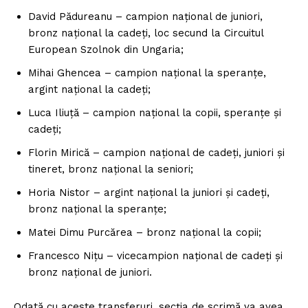
David Pădureanu – campion național de juniori,
bronz național la cadeți, loc secund la Circuitul
European Szolnok din Ungaria;
Mihai Ghencea – campion național la speranțe,
argint național la cadeți;
Luca Iliuță – campion național la copii, speranțe și
cadeți;
Florin Mirică – campion național de cadeți, juniori și
tineret, bronz național la seniori;
Horia Nistor – argint național la juniori și cadeți,
bronz național la speranțe;
Matei Dimu Purcărea – bronz național la copii;
Francesco Nițu – vicecampion național de cadeți și
bronz național de juniori.
Odată cu aceste transferuri, secția de scrimă va avea