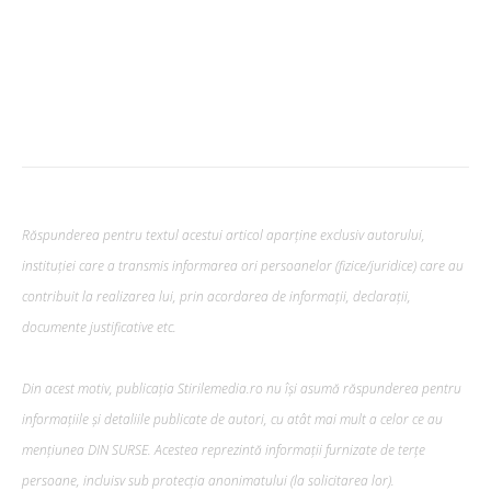
Răspunderea pentru textul acestui articol aparține exclusiv autorului,
instituției care a transmis informarea ori persoanelor (fizice/juridice) care au
contribuit la realizarea lui, prin acordarea de informații, declarații,
documente justificative etc.
Din acest motiv, publicația Stirilemedia.ro nu își asumă răspunderea pentru
informațiile și detaliile publicate de autori, cu atât mai mult a celor ce au
mențiunea DIN SURSE. Acestea reprezintă informații furnizate de terțe
persoane, incluisv sub protecția anonimatului (la solicitarea lor).