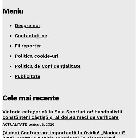
Meniu
Despre noi
Contactați-ne
Fii reporter
Politica cookie-uri
Politica de Confidențialitate
Publicitate
Cele mai recente
Victorie categorică la Sala Sporturilor! Handbaliștii
constănțeni câștigă și al doilea meci de verificare
ACTUALITATE
august 8, 2026
(Video) Confruntare importantă la Ovidiu! „Marinarii”