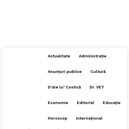
Actualitate
Administrație
Anunțuri publice
Cultură
D’ale lu’ Costică
Dr. VET
Economie
Editorial
Educație
Horoscop
Internațional