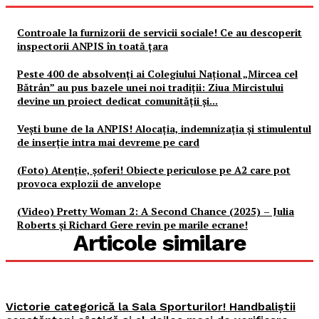
Controale la furnizorii de servicii sociale! Ce au descoperit
inspectorii ANPIS în toată țara
Peste 400 de absolvenți ai Colegiului Național „Mircea cel
Bătrân” au pus bazele unei noi tradiții: Ziua Mircistului
devine un proiect dedicat comunității și...
Vești bune de la ANPIS! Alocația, indemnizația și stimulentul
de inserție intra mai devreme pe card
(Foto) Atenție, șoferi! Obiecte periculose pe A2 care pot
provoca explozii de anvelope
(Video) Pretty Woman 2: A Second Chance (2025) – Julia
Roberts și Richard Gere revin pe marile ecrane!
Articole similare
Victorie categorică la Sala Sporturilor! Handbaliștii