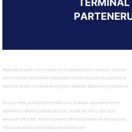
Răspunderea pentru textul acestui articol aparține exclusiv autorului, instituției
care a transmis informarea ori persoanelor (fizice/juridice) care au contribuit la
realizarea lui, prin acordarea de informații, declarații, documente justificative etc.
Din acest motiv, publicația Stirilemedia.ro nu își asumă răspunderea pentru
informațiile și detaliile publicate de autori, cu atât mai mult a celor ce au
mențiunea DIN SURSE. Acestea reprezintă informații furnizate de terțe persoane,
incluisv sub protecția anonimatului (la solicitarea lor).