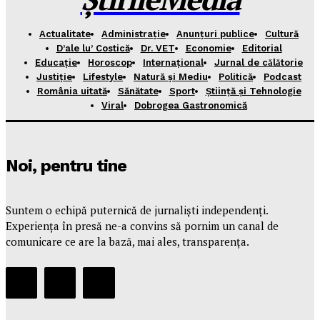
Actualitate
Administrație
Anunțuri publice
Cultură
D’ale lu’ Costică
Dr. VET
Economie
Editorial
Educație
Horoscop
Internațional
Jurnal de cǎlǎtorie
Justiție
Lifestyle
Natură și Mediu
Politică
Podcast
România uitată
Sănătate
Sport
Știință și Tehnologie
Viral
Dobrogea Gastronomică
Noi, pentru tine
Suntem o echipă puternică de jurnaliști independenți.
Experiența în presă ne-a convins să pornim un canal de
comunicare ce are la bază, mai ales, transparența.