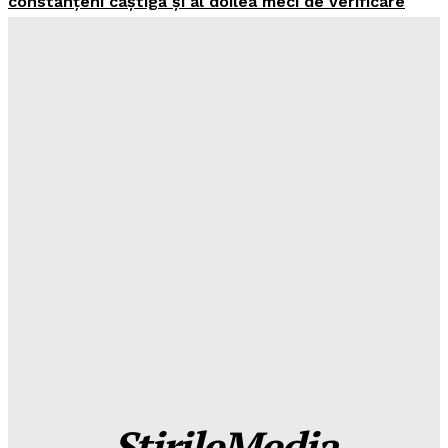
constănțeni câștigă și al doilea meci de verificare
Elena
-
August 8, 2026
(Video) Confruntare importantă la Ovidiu! „Marinarii”
luptă pentru o poziție superioară în clasamentul
Superligii
Elena
-
August 8, 2026
(Video) Misiune maraton pe Dunăre: Cea de-a doua
barjă a fost scufundată cu succes după 11 ore
Elena
-
August 8, 2026
Performanță incredibilă pentru România: 8 medalii la
Olimpiada Internațională de Inteligență Artificială.
Printre medaliați se află și un elev contănțean
Elena
-
August 8, 2026
ȘtirileMedia