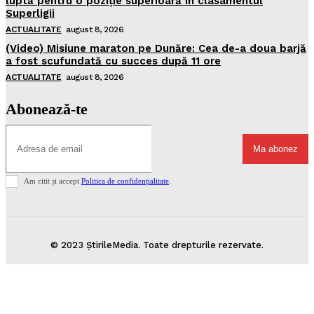
luptă pentru o poziție superioară în clasamentul
Superligii
ACTUALITATE
august 8, 2026
(Video) Misiune maraton pe Dunăre: Cea de-a doua barjă
a fost scufundată cu succes după 11 ore
ACTUALITATE
august 8, 2026
Abonează-te
Ma abonez
Am citit și accept
Politica de confidențialitate
.
© 2023 ȘtirileMedia. Toate drepturile rezervate.