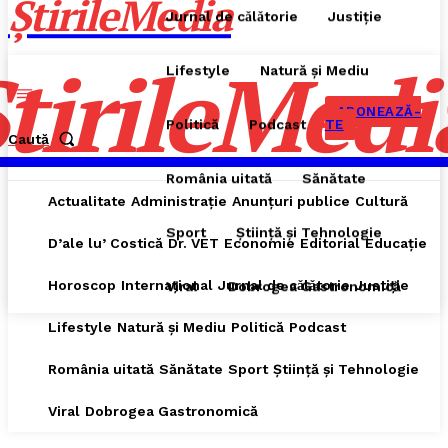
ȘtirileMedia
Jurnal de cǎlǎtorie
Justiție
tirileMedi
Lifestyle
Natură și Mediu
ABONEAZĂ-
Politică
Podcast
TE
Caută
România uitată
Sănătate
Actualitate
Administrație
Anunțuri publice
Cultură
Sport
Știință și Tehnologie
D’ale lu’ Costică
Dr. VET
Economie
Editorial
Educație
Horoscop
Internațional
Jurnal de cǎlǎtorie
Justiție
Viral
Dobrogea Gastronomică
Lifestyle
Natură și Mediu
Politică
Podcast
România uitată
Sănătate
Sport
Știință și Tehnologie
Viral
Dobrogea Gastronomică