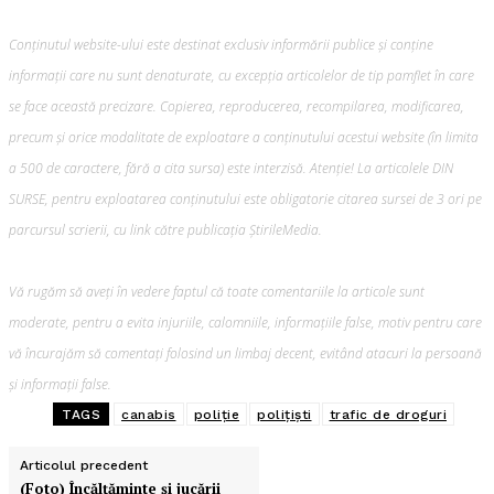
Conținutul website-ului este destinat exclusiv informării publice și conține
informații care nu sunt denaturate, cu excepția articolelor de tip pamflet în care
se face această precizare. Copierea, reproducerea, recompilarea, modificarea,
precum şi orice modalitate de exploatare a conținutului acestui website (în limita
a 500 de caractere, fără a cita sursa) este interzisă. Atenție! La articolele DIN
SURSE, pentru exploatarea conținutului este obligatorie citarea sursei de 3 ori pe
parcursul scrierii, cu link către publicația ȘtirileMedia.
Vă rugăm să aveți în vedere faptul că toate comentariile la articole sunt
moderate, pentru a evita injuriile, calomniile, informațiile false, motiv pentru care
vă încurajăm să comentați folosind un limbaj decent, evitând atacuri la persoană
și informații false.
TAGS
canabis
poliție
polițiști
trafic de droguri
Articolul precedent
(Foto) Încălțăminte și jucării