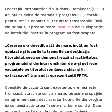
Federația Patronatelor din Turismul Românesc (
FPTR
)
anunță că ediția de toamnă a programului „Litoralul
pentru toți” a debutat cu rezultate remarcabile. Încă
din prima zi, aproape toate
locurile
puse la dispoziție
de hotelurile înscrise în program au fost ocupate.
„Cererea s-a dovedit atât de mare, încât au fost
epuizate și locurile la trenurile cu destinația
litoralului, ceea ce demonstrează atractivitatea
programului și dorința românilor de a-și petrece
vacanțele pe litoralul românesc chiar și în
extrasezon”, transmit reprezentanții FPTR.
Condițiile de vacanță sunt excelente: vremea este
frumoasă, stațiunile sunt animate, terasele și spațiile
de agrement sunt deschise, iar hotelurile din program
își continuă activitatea în cele mai bune condiții. Doar
un număr foarte mic de hoteluri și-au încheiat