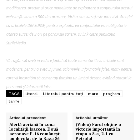
modificarea, precum şi orice modalitate de exploatare a conținutului acestui
website (în limita a 500 de caractere, fără a cita sursa) este interzisă. Atenție!
La articolele DIN SURSE, pentru exploatarea conținutului este obligatorie
citarea sursei de 3 ori pe parcursul scrierii, cu link către publicația
ȘtirileMedia.
Vă rugăm să aveți în vedere faptul că toate comentariile la articole sunt
moderate, pentru a evita injuriile, calomniile, informațiile false, motiv pentru
care vă încurajăm să comentați folosind un limbaj decent, evitând atacuri la
persoană și informații false.
TAGS
litoral
Litoralul pentru toți
mare
program
tarife
Articolul precedent
Articolul următor
Alertă aeriană în zona
(Video) Farul obține o
localității Isaccea. Două
victorie importantă în
aeronave F-16 românești
etapa a 8-a, 2-1 cu
au decolat de la Baza 86
Petrolul