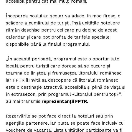
accesibil pentru cât mai mulți români.
Începerea noului an școlar va aduce, în mod firesc, o
scădere a numărului de turiști, însă unitățile hoteliere
rămân deschise pentru cei care nu depind de acest
calendar și care pot profita de tarifele speciale
disponibile până la finalul programului.
„În această perioadă, programul este o oportunitate
ideală pentru turiștii care doresc să se bucure și
toamna de liniștea și frumusețea litoralului românesc,
iar FPTR îi invită să descopere că litoralul românesc
este o destinație atractivă, accesibilă și plină de viață și
în extrasezon, prin programul «Litoralul pentru toți».”,
au mai transmis
reprezentanții FPTR.
Rezervările se pot face direct la hoteluri sau prin
agențiile partenere, iar plata se poate face inclusiv cu
vouchere de vacanță. Lista unităților participante va fi