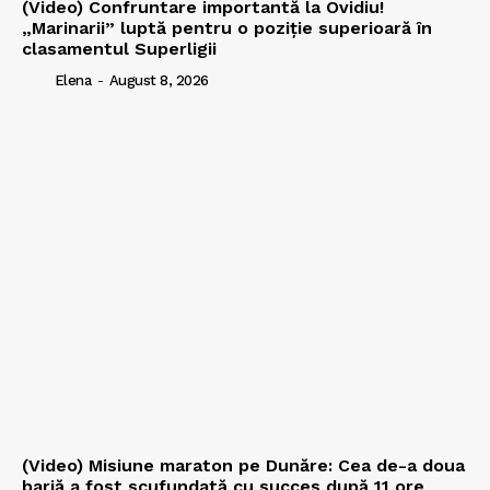
(Video) Confruntare importantă la Ovidiu!
„Marinarii” luptă pentru o poziție superioară în
clasamentul Superligii
Elena
-
August 8, 2026
(Video) Misiune maraton pe Dunăre: Cea de-a doua
barjă a fost scufundată cu succes după 11 ore