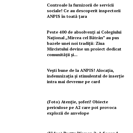
Controale la furnizorii de servicii
sociale! Ce au descoperit inspectorii
ANPIS în toată țara
Peste 400 de absolvenți ai Colegiului
Național „Mircea cel Bătrân” au pus
bazele unei noi tradiții: Ziua
Mircistului devine un proiect dedicat
comunității și...
Vești bune de la ANPIS! Alocația,
indemnizația și stimulentul de inserție
intra mai devreme pe card
(Foto) Atenție, șoferi! Obiecte
periculose pe A2 care pot provoca
explozii de anvelope