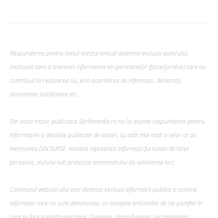
Răspunderea pentru textul acestui articol aparține exclusiv autorului,
instituției care a transmis informarea ori persoanelor (fizice/juridice) care au
contribuit la realizarea lui, prin acordarea de informații, declarații,
documente justificative etc.
Din acest motiv, publicația Stirilemedia.ro nu își asumă răspunderea pentru
informațiile și detaliile publicate de autori, cu atât mai mult a celor ce au
mențiunea DIN SURSE. Acestea reprezintă informații furnizate de terțe
persoane, incluisv sub protecția anonimatului (la solicitarea lor).
Conținutul website-ului este destinat exclusiv informării publice și conține
informații care nu sunt denaturate, cu excepția articolelor de tip pamflet în
care se face această precizare. Copierea, reproducerea, recompilarea,