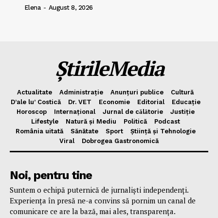
Elena
-
August 8, 2026
ȘtirileMedia
Actualitate
Administrație
Anunțuri publice
Cultură
D’ale lu’ Costică
Dr. VET
Economie
Editorial
Educație
Horoscop
Internațional
Jurnal de cǎlǎtorie
Justiție
Lifestyle
Natură și Mediu
Politică
Podcast
România uitată
Sănătate
Sport
Știință și Tehnologie
Viral
Dobrogea Gastronomică
Noi, pentru tine
Suntem o echipă puternică de jurnaliști independenți.
Experiența în presă ne-a convins să pornim un canal de
comunicare ce are la bază, mai ales, transparența.