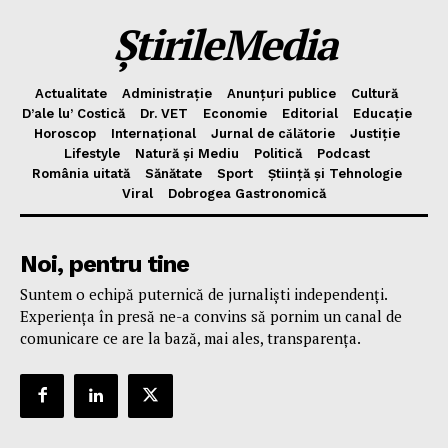
ȘtirileMedia
Actualitate
Administrație
Anunțuri publice
Cultură
D’ale lu’ Costică
Dr. VET
Economie
Editorial
Educație
Horoscop
Internațional
Jurnal de cǎlǎtorie
Justiție
Lifestyle
Natură și Mediu
Politică
Podcast
România uitată
Sănătate
Sport
Știință și Tehnologie
Viral
Dobrogea Gastronomică
Noi, pentru tine
Suntem o echipă puternică de jurnaliști independenți.
Experiența în presă ne-a convins să pornim un canal de
comunicare ce are la bază, mai ales, transparența.