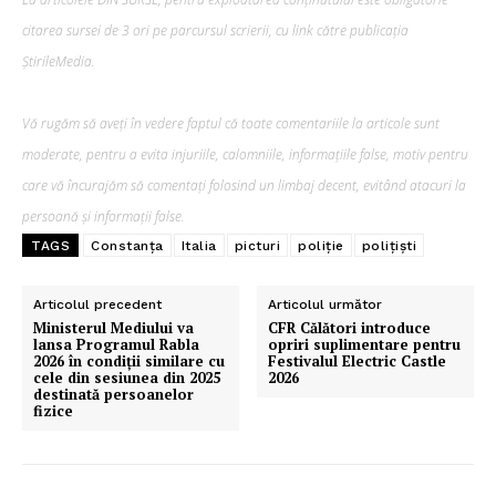
citarea sursei de 3 ori pe parcursul scrierii, cu link către publicația
ȘtirileMedia.
Vă rugăm să aveți în vedere faptul că toate comentariile la articole sunt
moderate, pentru a evita injuriile, calomniile, informațiile false, motiv pentru
care vă încurajăm să comentați folosind un limbaj decent, evitând atacuri la
persoană și informații false.
TAGS
Constanța
Italia
picturi
poliție
polițiști
Articolul precedent
Articolul următor
Ministerul Mediului va
CFR Călători introduce
lansa Programul Rabla
opriri suplimentare pentru
2026 în condiții similare cu
Festivalul Electric Castle
cele din sesiunea din 2025
2026
destinată persoanelor
fizice