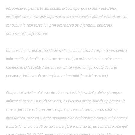
Răspunderea pentru textul acestui articol aparține exclusiv autorului,
instituției care a transmis informarea ori persoanelor (fizice/juridice) care au
contribuit la realizarea lui, prin acordarea de informații, declarații,
documente justificative etc.
Din acest motiv, publicația Stirilemedia.ro nu își asumă răspunderea pentru
informațiile și detaliile publicate de autori, cu atât mai mult a celor ce au
mențiunea DIN SURSE. Acestea reprezintă informații furnizate de terțe
persoane, incluisv sub protecția anonimatului (la solicitarea lor).
Conținutul website-ului este destinat exclusiv informării publice și conține
informații care nu sunt denaturate, cu excepția articolelor de tip pamflet în
care se face această precizare. Copierea, reproducerea, recompilarea,
modificarea, precum şi orice modalitate de exploatare a conținutului acestui
website (în limita a 500 de caractere, fără a cita sursa) este interzisă. Atenție!
La articolele DIN SURSE, pentru exploatarea conținutului este obligatorie