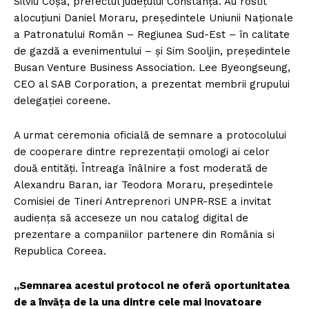
Silviu Coșa, prefectul județului Constanța. Au rostit
alocuțiuni Daniel Moraru, președintele Uniunii Naționale
a Patronatului Român – Regiunea Sud-Est – în calitate
de gazdă a evenimentului – și Sim Sooljin, președintele
Busan Venture Business Association. Lee Byeongseung,
CEO al SAB Corporation, a prezentat membrii grupului
delegației coreene.
A urmat ceremonia oficială de semnare a protocolului
de cooperare dintre reprezentații omologi ai celor
două entități. Întreaga înâlnire a fost moderată de
Alexandru Baran, iar Teodora Moraru, președintele
Comisiei de Tineri Antreprenori UNPR-RSE a invitat
audiența să acceseze un nou catalog digital de
prezentare a companiilor partenere din România si
Republica Coreea.
„​​Semnarea acestui protocol ne oferă oportunitatea
de a învăța de la una dintre cele mai inovatoare