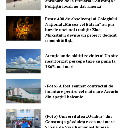
aprobare de la Primăria Constanța?
Polițiștii locali au dat amenzi
Peste 400 de absolvenți ai Colegiului
Național „Mircea cel Bătrân” au pus
bazele unei noi tradiții: Ziua
Mircistului devine un proiect dedicat
comunității și...
Atenție unde plătiți rovinieta! Un site
neautorizat percepe taxe cu până la
186% mai mari
(Foto) A fost semnat contractul de
finanțare pentru cel mai mare Acvariu
din spațiul balcanic
(Foto) Universitatea „Ovidius” din
Constanța găzduiește cea mai mare
Școală de Vară Româno-Chineză