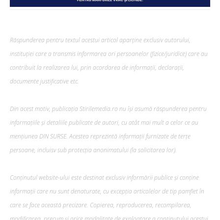
Răspunderea pentru textul acestui articol aparține exclusiv autorului,
instituției care a transmis informarea ori persoanelor (fizice/juridice) care au
contribuit la realizarea lui, prin acordarea de informații, declarații,
documente justificative etc.
Din acest motiv, publicația Stirilemedia.ro nu își asumă răspunderea pentru
informațiile și detaliile publicate de autori, cu atât mai mult a celor ce au
mențiunea DIN SURSE. Acestea reprezintă informații furnizate de terțe
persoane, incluisv sub protecția anonimatului (la solicitarea lor).
Conținutul website-ului este destinat exclusiv informării publice și conține
informații care nu sunt denaturate, cu excepția articolelor de tip pamflet în
care se face această precizare. Copierea, reproducerea, recompilarea,
modificarea, precum şi orice modalitate de exploatare a conținutului acestui