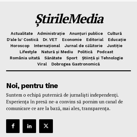
ȘtirileMedia
Actualitate
Administrație
Anunțuri publice
Cultură
D’ale lu’ Costică
Dr. VET
Economie
Editorial
Educație
Horoscop
Internațional
Jurnal de cǎlǎtorie
Justiție
Lifestyle
Natură și Mediu
Politică
Podcast
România uitată
Sănătate
Sport
Știință și Tehnologie
Viral
Dobrogea Gastronomică
Noi, pentru tine
Suntem o echipă puternică de jurnaliști independenți.
Experiența în presă ne-a convins să pornim un canal de
comunicare ce are la bază, mai ales, transparența.