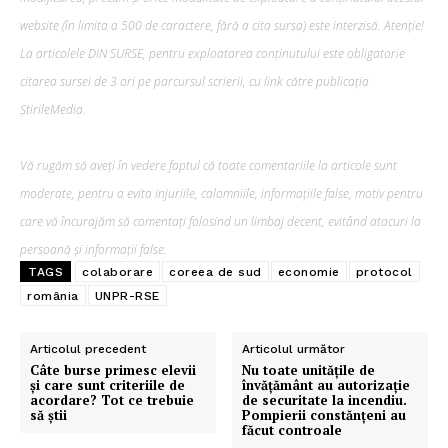
website (în limita a 500 de caractere, fără a cita sursa) este interzisă. Atenție!
La articolele DIN SURSE, pentru exploatarea conținutului este obligatorie
citarea sursei de 3 ori pe parcursul scrierii, cu link către publicația
ȘtirileMedia.
Vă rugăm să aveți în vedere faptul că toate comentariile la articole sunt
moderate, pentru a evita injuriile, calomniile, informațiile false, motiv pentru
care vă încurajăm să comentați folosind un limbaj decent, evitând atacuri la
persoană și informații false.
TAGS
colaborare
coreea de sud
economie
protocol
românia
UNPR-RSE
Articolul precedent
Articolul următor
Câte burse primesc elevii
Nu toate unitățile de
și care sunt criteriile de
învățământ au autorizație
acordare? Tot ce trebuie
de securitate la incendiu.
să știi
Pompierii constănțeni au
făcut controale