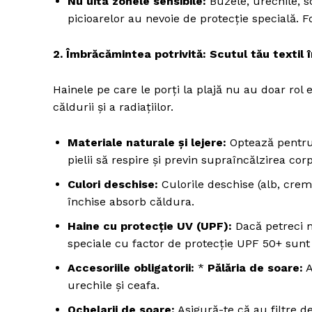
Nu uita zonele sensibile:
Buzele, urechile, s
picioarelor au nevoie de protecție specială.
2. Îmbrăcămintea potrivită: Scutul tău textil
Hainele pe care le porți la plajă nu au doar rol e
căldurii și a radiațiilor.
Materiale naturale și lejere:
Optează pentru
pielii să respire și previn supraîncălzirea corp
Culori deschise:
Culorile deschise (alb, crem,
închise absorb căldura.
Pentru și 
conținut e
Haine cu protecție UV (UPF):
Dacă petreci mu
speciale cu factor de protecție UPF 50+ sunt
Accesoriile obligatorii:
*
Pălăria de soare:
A
urechile și ceafa.
Ochelarii de soare:
Asigură-te că au filtre d