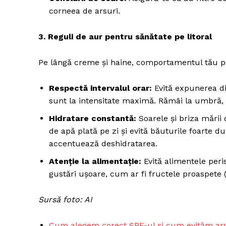
corneea de arsuri.
3. Reguli de aur pentru sănătate pe litoral
Pe lângă creme și haine, comportamentul tău pe p
ABONEAZĂ-T
Respectă intervalul orar:
Evită expunerea di
sunt la intensitate maximă. Rămâi la umbră,
Hidratare constantă:
Soarele și briza mării
de apă plată pe zi și evită băuturile foarte 
accentuează deshidratarea.
Atenție la alimentație:
Evită alimentele peri
gustări ușoare, cum ar fi fructele proaspete (p
Sursă foto: AI
Cum alegem corect SPF-ul și cum evităm ars