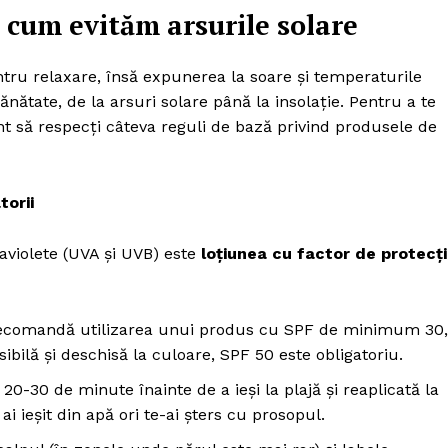
 cum evităm arsurile solare
entru relaxare, însă expunerea la soare și temperaturile
ănătate, de la arsuri solare până la insolație. Pentru a te
nt să respecți câteva reguli de bază privind produsele de
torii
raviolete (UVA și UVB) este
loțiunea cu factor de protecț
recomandă utilizarea unui produs cu SPF de minimum 30,
ibilă și deschisă la culoare, SPF 50 este obligatoriu.
0-30 de minute înainte de a ieși la plajă și reaplicată la
i ieșit din apă ori te-ai șters cu prosopul.