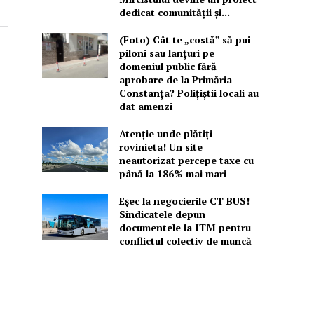
dedicat comunității și...
(Foto) Cât te „costă” să pui
piloni sau lanțuri pe
domeniul public fără
aprobare de la Primăria
Constanța? Polițiștii locali au
dat amenzi
Atenție unde plătiți
rovinieta! Un site
neautorizat percepe taxe cu
până la 186% mai mari
Eșec la negocierile CT BUS!
Sindicatele depun
documentele la ITM pentru
conflictul colectiv de muncă