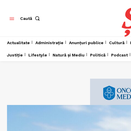
Caută
Actualitate
Administrație
Anunțuri publice
Cultură
Justiție
Lifestyle
Natură și Mediu
Politică
Podcast