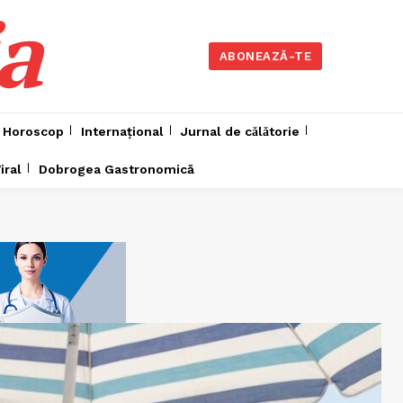
a
ABONEAZĂ-TE
Horoscop
Internațional
Jurnal de cǎlǎtorie
iral
Dobrogea Gastronomică