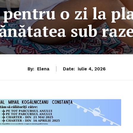
pentru o zi la pl
sănătatea sub raze
By:
Elena
Date:
iulie 4, 2026