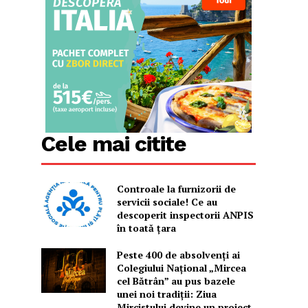
Cele mai citite
Controale la furnizorii de
servicii sociale! Ce au
descoperit inspectorii ANPIS
în toată țara
Peste 400 de absolvenți ai
Colegiului Național „Mircea
cel Bătrân” au pus bazele
unei noi tradiții: Ziua
Mircistului devine un proiect