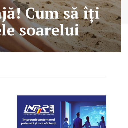
ajă! Cum să îți
le soarelui