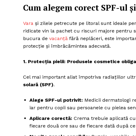
Cum alegem corect SPF-ul și
Vara
și zilele petrecute pe litoral sunt ideale p
ridicate vin la pachet cu riscuri majore pentru s
bucura de
vacanță
fără neplăceri, este importa
protecție și îmbrăcămintea adecvată.
1. Protecția pielii: Produsele cosmetice obliga
Cel mai important aliat împotriva radiațiilor ult
solară (SPF)
.
Alege SPF-ul potrivit:
Medicii dermatologi 
iar pentru copii sau persoanele cu pielea sens
Aplicare corectă:
Crema trebuie aplicată cu 2
fiecare două ore sau de fiecare dată după ce a