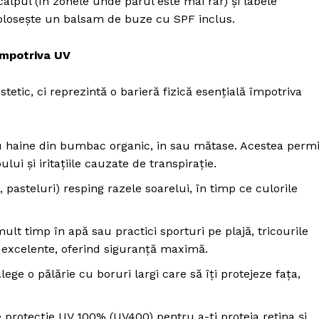
calpul (în zonele unde părul este mai rar) și labele
 Folosește un balsam de buze cu SPF inclus.
 împotriva UV
stetic, ci reprezintă o barieră fizică esențială împotriva
 haine din bumbac organic, in sau mătase. Acestea permi
ului și iritațiile cauzate de transpirație.
 pasteluri) resping razele soarelui, în timp ce culorile
mai mult
xclusiv!
lt timp în apă sau practici sporturi pe plajă, tricourile
StirileMedia.ro
 excelente, oferind siguranță maximă.
lege o pălărie cu boruri largi care să îți protejeze fața,
Despre noi
Contactați-ne
e protecție UV 100% (UV400) pentru a-ți proteja retina și