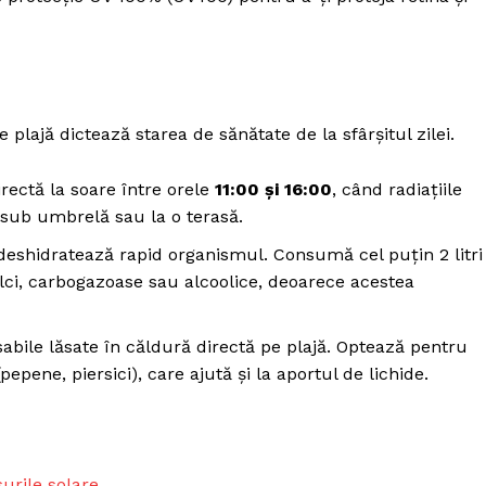
Fii reporter
Politica cookie-uri
Politica de Confidențialitate
Publicitate
lajă dictează starea de sănătate de la sfârșitul zilei.
E ACUM
rectă la soare între orele
11:00 și 16:00
, când radiațiile
 sub umbrelă sau la o terasă.
 deshidratează rapid organismul. Consumă cel puțin 2 litri
dulci, carbogazoase sau alcoolice, deoarece acestea
sabile lăsate în căldură directă pe plajă. Optează pentru
epene, piersici), care ajută și la aportul de lichide.
urile solare