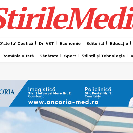
ȘtirileMedi
D’ale lu’ Costică
Dr. VET
Economie
Editorial
Educație
România uitată
Sănătate
Sport
Știință și Tehnologie
V