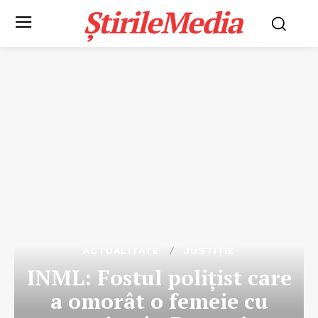
ȘtirileMedia
ACTUALITATE
JUSTIȚIE
INML: Fostul polițist care
a omorât o femeie cu