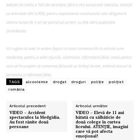
website (în limita a 500 de caractere, fără a cita sursa) este interzisă. Atenție!
La articolele DIN SURSE, pentru exploatarea conținutului este obligatorie
citarea sursei de 3 ori pe parcursul scrierii, cu link către publicația
ȘtirileMedia.
Vă rugăm să aveți în vedere faptul că toate comentariile la articole sunt
moderate, pentru a evita injuriile, calomniile, informațiile false, motiv pentru
care vă încurajăm să comentați folosind un limbaj decent, evitând atacuri la
persoană și informații false.
TAGS
alcoolemie
drogat
droguri
poliție
polițist
românia
Articolul precedent
Articolul următor
VIDEO – Accident
VIDEO – Elevă de 11 ani
spectaculos la Medgidia.
bătută cu sălbăticie de
Au fost rănite două
două colege în curtea
persoane
liceului. ATENȚIE, imagini
care vă pot afecta
emoțional!