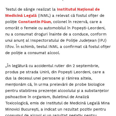
Testul de sânge realizat la
Institutul Național de
Medicină Legală
(INML) a relevat că fostul ofițer de
poliție
Constantin Păun
, colonel în rezervă, care a
omorât o femeie cu automobilul în Popești-Leordeni,
nu a consumat droguri înainte de a conduce, conform
unui anunț al Inspectoratului de Poliție Județean (IPJ)
Ilfov. În schimb, testul INML a confirmat că fostul ofițer
de poliție a consumat alcool.
„În legătură cu accidentul rutier din 2 septembrie,
produs pe strada Unirii, din Popești Leordeni, care a
dus la decesul unei persoane și rănirea alteia,
menționăm că, în urma prelevării de probe biologice
pentru stabilirea prezenței alcoolului și a substanțelor
psihoactive în organism, Buletinul de Analiză
Toxicologică, emis de Institutul de Medicină Legală Mina
Minovici București, a indicat un rezultat pozitiv pentru
consumul de alcool și un rezultat negativ pentru