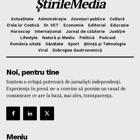
ȘtirileMedia
Actualitate
Administrație
Anunțuri publice
Cultură
D’ale lu’ Costică
Dr. VET
Economie
Editorial
Educație
Horoscop
Internațional
Jurnal de cǎlǎtorie
Justiție
Lifestyle
Natură și Mediu
Politică
Podcast
România uitată
Sănătate
Sport
Știință și Tehnologie
Viral
Dobrogea Gastronomică
Noi, pentru tine
Suntem o echipă puternică de jurnaliști independenți.
Experiența în presă ne-a convins să pornim un canal de
comunicare ce are la bază, mai ales, transparența.
Meniu