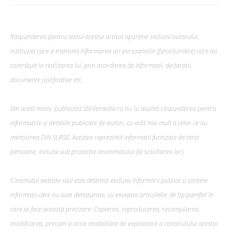
Răspunderea pentru textul acestui articol aparține exclusiv autorului,
instituției care a transmis informarea ori persoanelor (fizice/juridice) care au
contribuit la realizarea lui, prin acordarea de informații, declarații,
documente justificative etc.
Din acest motiv, publicația Stirilemedia.ro nu își asumă răspunderea pentru
informațiile și detaliile publicate de autori, cu atât mai mult a celor ce au
mențiunea DIN SURSE. Acestea reprezintă informații furnizate de terțe
persoane, incluisv sub protecția anonimatului (la solicitarea lor).
Conținutul website-ului este destinat exclusiv informării publice și conține
informații care nu sunt denaturate, cu excepția articolelor de tip pamflet în
care se face această precizare. Copierea, reproducerea, recompilarea,
modificarea, precum şi orice modalitate de exploatare a conținutului acestui