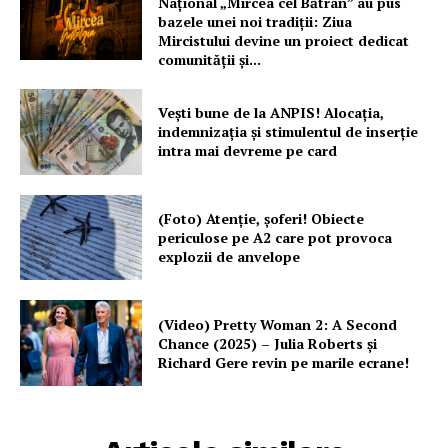
Național „Mircea cel Bătrân” au pus
bazele unei noi tradiții: Ziua
Mircistului devine un proiect dedicat
comunității și...
Vești bune de la ANPIS! Alocația,
indemnizația și stimulentul de inserție
intra mai devreme pe card
(Foto) Atenție, șoferi! Obiecte
periculose pe A2 care pot provoca
explozii de anvelope
(Video) Pretty Woman 2: A Second
Chance (2025) – Julia Roberts și
Richard Gere revin pe marile ecrane!