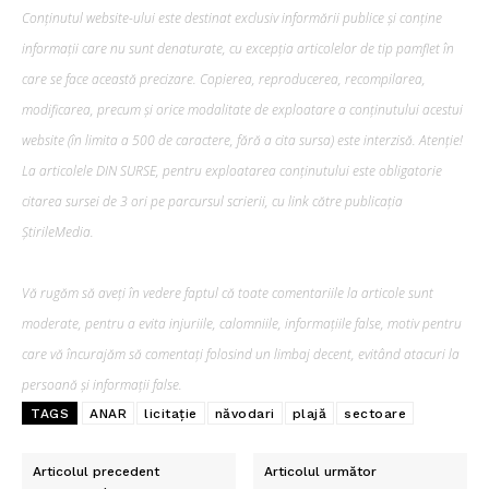
Conținutul website-ului este destinat exclusiv informării publice și conține
informații care nu sunt denaturate, cu excepția articolelor de tip pamflet în
care se face această precizare. Copierea, reproducerea, recompilarea,
modificarea, precum şi orice modalitate de exploatare a conținutului acestui
website (în limita a 500 de caractere, fără a cita sursa) este interzisă. Atenție!
La articolele DIN SURSE, pentru exploatarea conținutului este obligatorie
citarea sursei de 3 ori pe parcursul scrierii, cu link către publicația
ȘtirileMedia.
Vă rugăm să aveți în vedere faptul că toate comentariile la articole sunt
moderate, pentru a evita injuriile, calomniile, informațiile false, motiv pentru
care vă încurajăm să comentați folosind un limbaj decent, evitând atacuri la
persoană și informații false.
TAGS
ANAR
licitație
năvodari
plajă
sectoare
Articolul precedent
Articolul următor