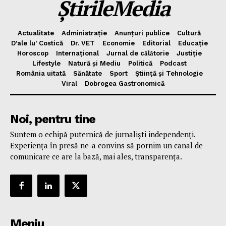
ȘtirileMedia
Actualitate
Administrație
Anunțuri publice
Cultură
D’ale lu’ Costică
Dr. VET
Economie
Editorial
Educație
Horoscop
Internațional
Jurnal de cǎlǎtorie
Justiție
Lifestyle
Natură și Mediu
Politică
Podcast
România uitată
Sănătate
Sport
Știință și Tehnologie
Viral
Dobrogea Gastronomică
Noi, pentru tine
Suntem o echipă puternică de jurnaliști independenți.
Experiența în presă ne-a convins să pornim un canal de
comunicare ce are la bază, mai ales, transparența.
Meniu