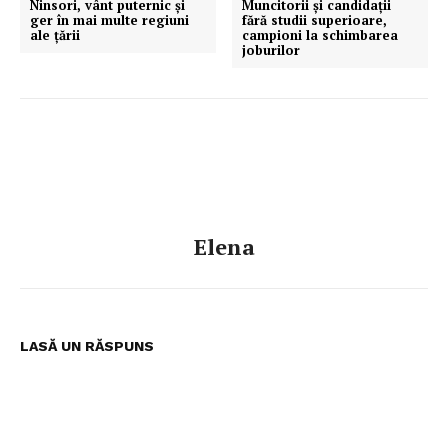
Ninsori, vânt puternic și
Muncitorii și candidații
ger în mai multe regiuni
fără studii superioare,
ale țării
campioni la schimbarea
joburilor
Elena
LASĂ UN RĂSPUNS