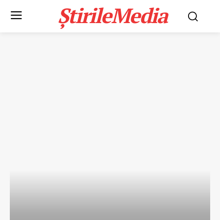
ȘtirileMedia