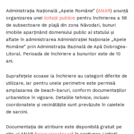
Administrația Națională „Apele Române” (
ANAR
) anunță
organizarea unei
licitații publice
pentru închirierea a 58
de subsectoare de plajă din zona Năvodari, bunuri
imobile aparținând domeniului public al statului și
aflate în administrarea Administrației Naționale „Apele
Române” prin Administrația Bazinală de Apă Dobrogea-
Litoral. Perioada de închiriere a bunurilor este de 10
ani.
Suprafețele scoase la închiriere au categorii diferite de
utilizare, iar pentru unele perimetre este permisă
amplasarea de beach-baruri, conform documentațiilor
urbanistice în vigoare. Detaliile tehnice, inclusiv
coordonatele și vecinătățile sunt prevăzute în caietele
de sarcini.
Documentația de atribuire este disponibilă gratuit pe
site-ul ANAR (
www.rowater.ro
) în secțiunea Licitații