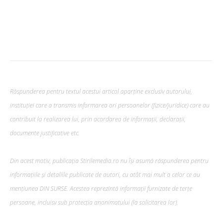
Răspunderea pentru textul acestui articol aparține exclusiv autorului,
instituției care a transmis informarea ori persoanelor (fizice/juridice) care au
contribuit la realizarea lui, prin acordarea de informații, declarații,
documente justificative etc.
Din acest motiv, publicația Stirilemedia.ro nu își asumă răspunderea pentru
informațiile și detaliile publicate de autori, cu atât mai mult a celor ce au
mențiunea DIN SURSE. Acestea reprezintă informații furnizate de terțe
persoane, incluisv sub protecția anonimatului (la solicitarea lor).