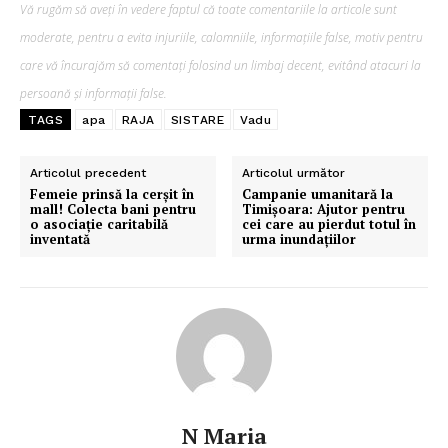
Vă rugăm să aveți în vedere faptul că toate comentariile la articole sunt
moderate, pentru a evita injuriile, calomniile, informațiile false, motiv pentru
care vă încurajăm să comentați folosind un limbaj decent, evitând atacuri la
persoană și informații false.
TAGS
apa
RAJA
SISTARE
Vadu
Articolul precedent
Articolul următor
Femeie prinsă la cerșit în
Campanie umanitară la
mall! Colecta bani pentru
Timișoara: Ajutor pentru
o asociație caritabilă
cei care au pierdut totul în
inventată
urma inundațiilor
N Maria