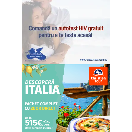
ABONEAZĂ-TE ACUM
StirileMedia.ro
Despre noi
Contactați-ne
Fii reporter
Politica cookie-uri
Politica de Confidențialitate
Publicitate