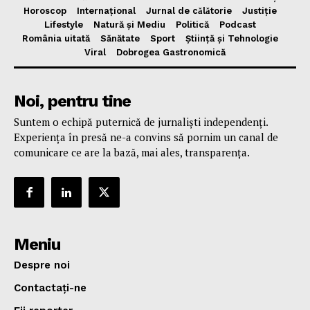
Horoscop
Internațional
Jurnal de cǎlǎtorie
Justiție
Lifestyle
Natură și Mediu
Politică
Podcast
România uitată
Sănătate
Sport
Știință și Tehnologie
Viral
Dobrogea Gastronomică
Noi, pentru tine
Suntem o echipă puternică de jurnaliști independenți.
Experiența în presă ne-a convins să pornim un canal de
comunicare ce are la bază, mai ales, transparența.
Meniu
Despre noi
Contactați-ne