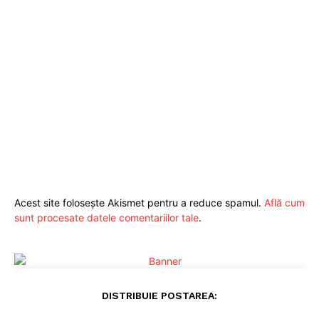
StirileMedia.ro
Despre noi
Contactați-ne
Fii reporter
Politica cookie-uri
Politica de Confidențialitate
Acest site folosește Akismet pentru a reduce spamul.
Află cum
Publicitate
sunt procesate datele comentariilor tale
.
DISTRIBUIE POSTAREA: