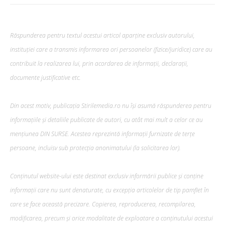
Răspunderea pentru textul acestui articol aparține exclusiv autorului,
instituției care a transmis informarea ori persoanelor (fizice/juridice) care au
contribuit la realizarea lui, prin acordarea de informații, declarații,
documente justificative etc.
Din acest motiv, publicația Stirilemedia.ro nu își asumă răspunderea pentru
informațiile și detaliile publicate de autori, cu atât mai mult a celor ce au
mențiunea DIN SURSE. Acestea reprezintă informații furnizate de terțe
persoane, incluisv sub protecția anonimatului (la solicitarea lor).
Conținutul website-ului este destinat exclusiv informării publice și conține
informații care nu sunt denaturate, cu excepția articolelor de tip pamflet în
care se face această precizare. Copierea, reproducerea, recompilarea,
modificarea, precum şi orice modalitate de exploatare a conținutului acestui