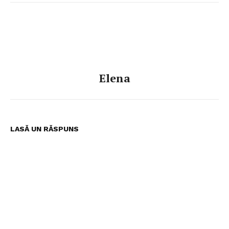
Elena
Pentru și mai mult conținut
exclusiv!
LASĂ UN RĂSPUNS
ABONEAZĂ-TE ACUM