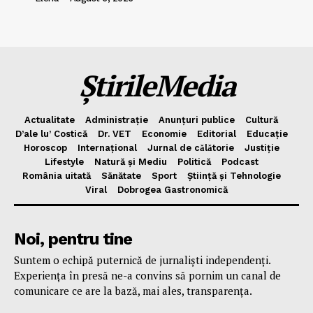
ȘtirileMedia
Actualitate
Administrație
Anunțuri publice
Cultură
D’ale lu’ Costică
Dr. VET
Economie
Editorial
Educație
Horoscop
Internațional
Jurnal de cǎlǎtorie
Justiție
Lifestyle
Natură și Mediu
Politică
Podcast
România uitată
Sănătate
Sport
Știință și Tehnologie
Viral
Dobrogea Gastronomică
Noi, pentru tine
Suntem o echipă puternică de jurnaliști independenți.
Experiența în presă ne-a convins să pornim un canal de
comunicare ce are la bază, mai ales, transparența.