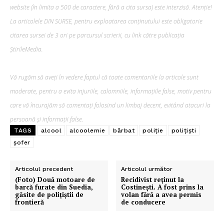
website (în limita a 500 de caractere, fără a cita sursa) este interzisă. Atenție!
La articolele DIN SURSE, pentru exploatarea conținutului este obligatorie
citarea sursei de 3 ori pe parcursul scrierii, cu link către publicația
ȘtirileMedia.
Vă rugăm să aveți în vedere faptul că toate comentariile la articole sunt
moderate, pentru a evita injuriile, calomniile, informațiile false, motiv pentru
care vă încurajăm să comentați folosind un limbaj decent, evitând atacuri la
persoană și informații false.
TAGS
alcool
alcoolemie
bărbat
poliție
polițiști
șofer
Articolul precedent
Articolul următor
(Foto) Două motoare de
Recidivist reținut la
barcă furate din Suedia,
Costinești. A fost prins la
găsite de polițiștii de
volan fără a avea permis
frontieră
de conducere