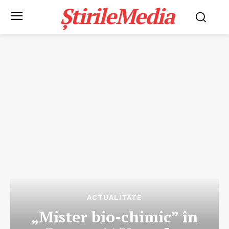
ȘtirileMedia
ACTUALITATE
„Mister bio-chimic” în