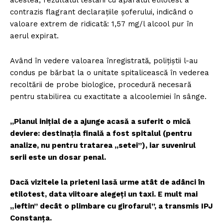
contrazis flagrant declarațiile șoferului, indicând o
valoare extrem de ridicată: 1,57 mg/l alcool pur în
aerul expirat.
Având în vedere valoarea înregistrată, polițiștii l-au
condus pe bărbat la o unitate spitalicească în vederea
recoltării de probe biologice, procedură necesară
pentru stabilirea cu exactitate a alcoolemiei în sânge.
„Planul inițial de a ajunge acasă a suferit o mică
deviere: destinația finală a fost spitalul (pentru
analize, nu pentru tratarea „setei”), iar suvenirul
serii este un dosar penal.
Dacă vizitele la prieteni lasă urme atât de adânci în
etilotest, data viitoare alegeți un taxi. E mult mai
„ieftin” decât o plimbare cu girofarul”, a transmis IPJ
Constanța.