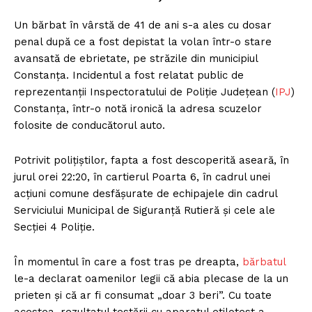
Un bărbat în vârstă de 41 de ani s-a ales cu dosar
penal după ce a fost depistat la volan într-o stare
avansată de ebrietate, pe străzile din municipiul
Constanța. Incidentul a fost relatat public de
reprezentanții Inspectoratului de Poliție Județean (
IPJ
)
Constanța, într-o notă ironică la adresa scuzelor
folosite de conducătorul auto.
Potrivit polițiștilor, fapta a fost descoperită aseară, în
jurul orei 22:20, în cartierul Poarta 6, în cadrul unei
acțiuni comune desfășurate de echipajele din cadrul
Serviciului Municipal de Siguranță Rutieră și cele ale
Secției 4 Poliție.
În momentul în care a fost tras pe dreapta,
bărbatul
le-a declarat oamenilor legii că abia plecase de la un
prieten și că ar fi consumat „doar 3 beri”. Cu toate
acestea, rezultatul testării cu aparatul etilotest a