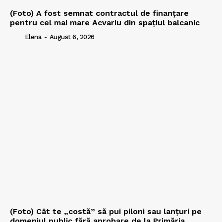
(Foto) A fost semnat contractul de finanțare
pentru cel mai mare Acvariu din spațiul balcanic
Elena
-
August 6, 2026
(Foto) Cât te „costă” să pui piloni sau lanțuri pe
domeniul public fără aprobare de la Primăria