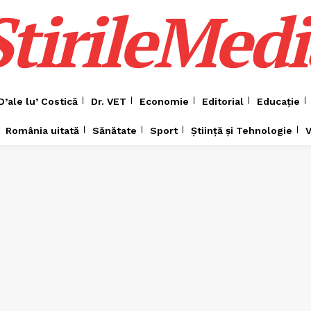
ȘtirileMedi
D’ale lu’ Costică
Dr. VET
Economie
Editorial
Educație
România uitată
Sănătate
Sport
Știință și Tehnologie
V