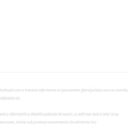
nstituției care a transmis informarea ori persoanelor (fizice/juridice) care au contribu
tificative etc.
tru informațiile și detaliile publicate de autori, cu atât mai mult a celor ce au
ersoane, incluisv sub protecția anonimatului (la solicitarea lor).