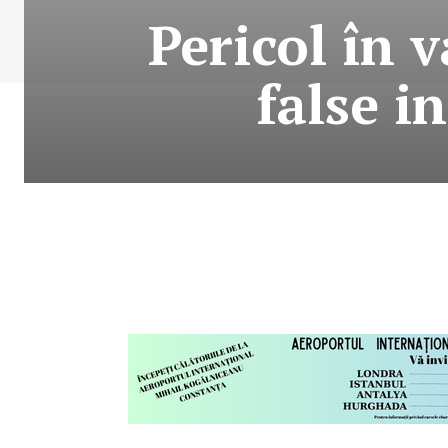
Pericol în v
false i