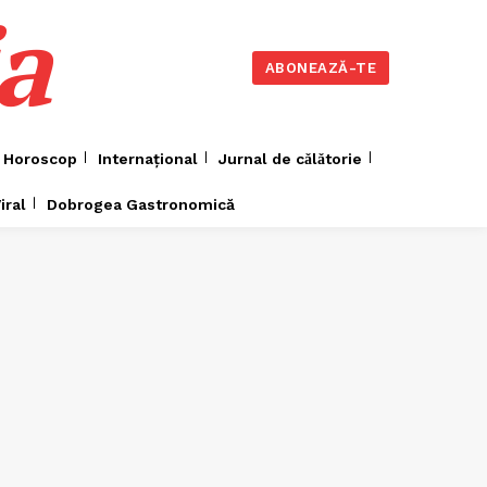
a
ABONEAZĂ-TE
Horoscop
Internațional
Jurnal de cǎlǎtorie
iral
Dobrogea Gastronomică