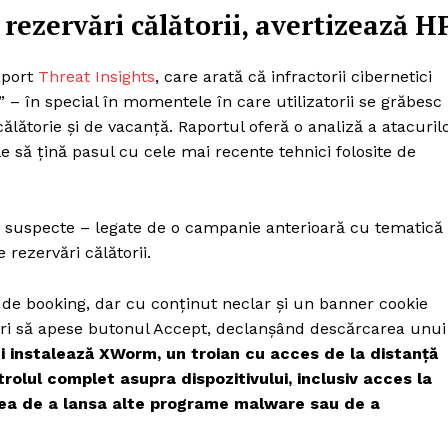
e rezervări călătorii, avertizează H
aport
Threat Insights
, care arată că infractorii cibernetici
” – în special în momentele în care utilizatorii se grăbesc
ălătorie și de vacanță. Raportul oferă o analiză a atacuril
e să țină pasul cu cele mai recente tehnici folosite de
 suspecte – legate de o campanie anterioară cu tematică
 rezervări călătorii.
e de booking, dar cu conținut neclar și un banner cookie
tori să apese butonul Accept, declanșând descărcarea unui
ui instalează XWorm, un troian cu acces de la distanță
trolul complet asupra dispozitivului, inclusiv acces la
atea de a lansa alte programe malware sau de a