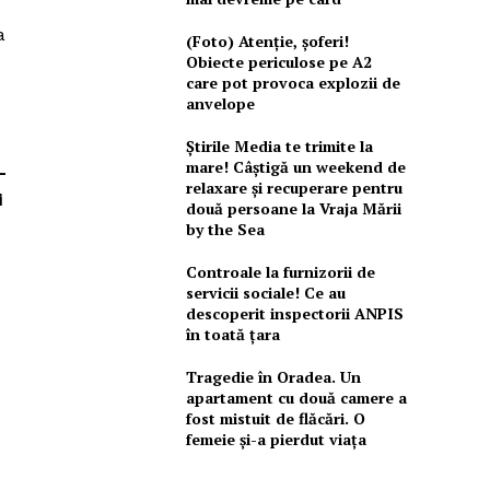
a
(Foto) Atenție, șoferi!
Obiecte periculose pe A2
care pot provoca explozii de
anvelope
Știrile Media te trimite la
mare! Câștigă un weekend de
-
relaxare și recuperare pentru
i
două persoane la Vraja Mării
by the Sea
Controale la furnizorii de
servicii sociale! Ce au
descoperit inspectorii ANPIS
în toată țara
Tragedie în Oradea. Un
apartament cu două camere a
fost mistuit de flăcări. O
femeie și-a pierdut viața