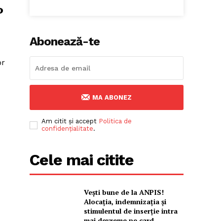
P
Abonează-te
or
MA ABONEZ
Am citit și accept
Politica de
confidențialitate
.
Cele mai citite
Vești bune de la ANPIS!
Alocația, indemnizația și
stimulentul de inserție intra
mai devreme pe card