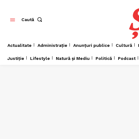
Caută
Actualitate
Administrație
Anunțuri publice
Cultură
Justiție
Lifestyle
Natură și Mediu
Politică
Podcast