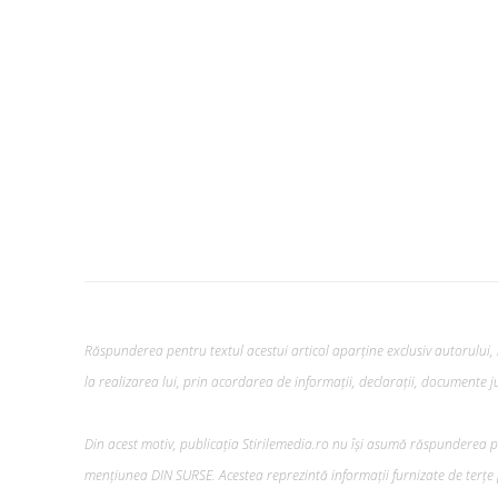
Răspunderea pentru textul acestui articol aparține exclusiv autorului, i
la realizarea lui, prin acordarea de informații, declarații, documente jus
Din acest motiv, publicația Stirilemedia.ro nu își asumă răspunderea pen
mențiunea DIN SURSE. Acestea reprezintă informații furnizate de terțe p