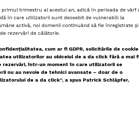
primul trimestru al acestui an, adică în perioada de vârf 
ă în care utilizatorii sunt deosebit de vulnerabili la
âne activă, noi domenii continuând să fie înregistrate și
de rezervări de călătorie.
nfidențialitatea, cum ar fi GDPR, solicitările de cookie
tea utilizatorilor au obiceiul de a da click fără a mai f
e rezervări, într-un moment în care utilizatorii se
erii nu au nevoie de tehnici avansate – doar de o
lizatorului de a da click”, a spus Patrick Schläpfer,