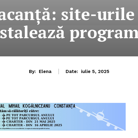
acanță: site-urile
nstalează progra
By:
Elena
Date:
iulie 5, 2025