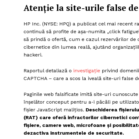
Atenție la site-urile false d
HP Inc. (NYSE: HPQ) a publicat cel mai recent r
continuă să profite de așa-numita „click fatigue
să prindă o ofertă, cum e cazul rezervărilor de c
cibernetice din lumea reală, ajutând organizațiil
hackeri.
Raportul detaliază o
investigație
privind domenii
CAPTCHA – care a scos la iveală site-uri false de
Paginile web falsificate imită site-uri cunoscut
înșelător conceput pentru a-i păcăli pe utiliza
fișier JavaScript malițios.
Deschiderea fișierul
(RAT) care oferă infractorilor cibernetici con
fișiere, camere web, microfoane și posibilit
dezactiva instrumentele de securitate.