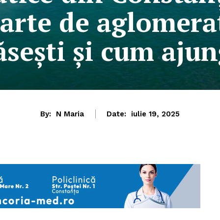
arte de aglomera
ăsești și cum ajun
By:
N Maria
Date:
iulie 19, 2025