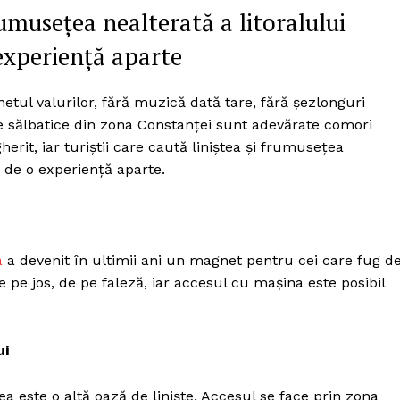
frumusețea nealterată a litoralului
experiență aparte
netul valurilor, fără muzică dată tare, fără șezlonguri
le sălbatice din zona Constanței sunt adevărate comori
erit, iar turiștii care caută liniștea și frumusețea
 de o experiență aparte.
a
a devenit în ultimii ani un magnet pentru cei care fug d
 pe jos, de pe faleză, iar accesul cu mașina este posibil
ui
a este o altă oază de liniște. Accesul se face prin zona