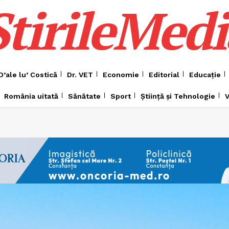
ȘtirileMedi
D’ale lu’ Costică
Dr. VET
Economie
Editorial
Educație
România uitată
Sănătate
Sport
Știință și Tehnologie
V