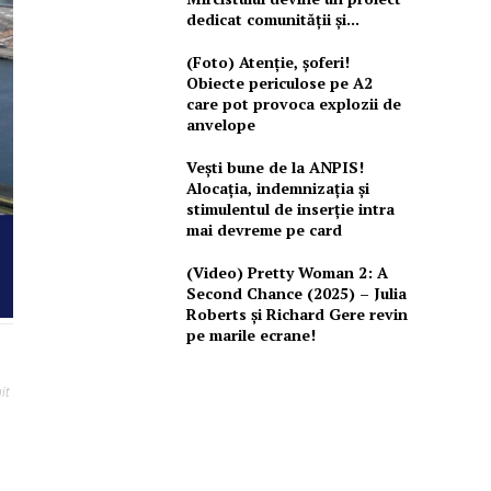
dedicat comunității și...
(Foto) Atenție, șoferi!
Obiecte periculose pe A2
care pot provoca explozii de
anvelope
Vești bune de la ANPIS!
Alocația, indemnizația și
stimulentul de inserție intra
mai devreme pe card
(Video) Pretty Woman 2: A
Second Chance (2025) – Julia
Roberts și Richard Gere revin
pe marile ecrane!
it