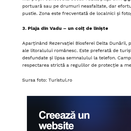
portuară sau pe drumuri neasfaltate, dar efortul
pustie. Zona este frecventată de localnici și fot
3. Plaja din Vadu – un colț de linişte
Aparținând Rezervației Biosferei Delta Dunării, 
ale litoralului românesc. Este preferată de turi
desfundate și lipsa semnalului la telefon. Camp
respectarea strictă a regulilor de protecție a me
Sursa foto: Turistul.ro