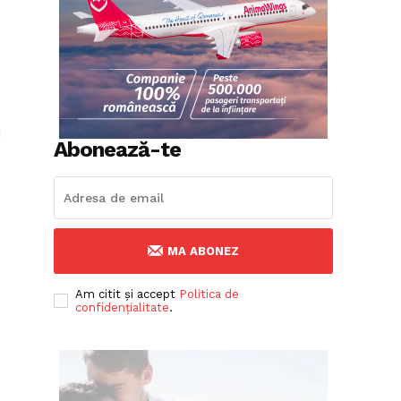
i
Abonează-te
MA ABONEZ
Am citit și accept
Politica de
confidențialitate
.