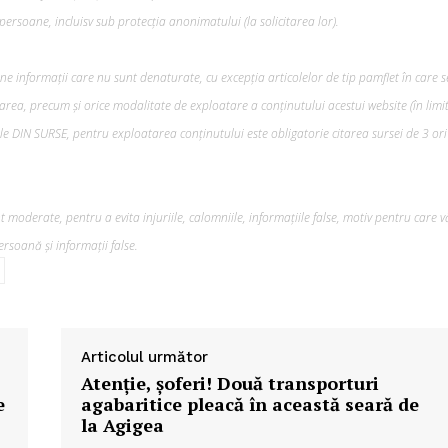
ersoane, incluisv sub protecția anonimatului (la solicitarea lor).
ine informații care nu sunt denaturate, cu excepția articolelor de tip pamflet în care s
rea, precum şi orice modalitate de exploatare a conținutului acestui website (în limi
lele DIN SURSE, pentru exploatarea conținutului este obligatorie citarea sursei de 3 ori
 moderate, pentru a evita injuriile, calomniile, informațiile false, motiv pentru care v
rsoană și informații false.
Articolul următor
Atenţie, şoferi! Două transporturi
e
agabaritice pleacă în această seară de
la Agigea