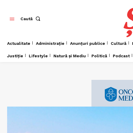
Caută
Actualitate
Administrație
Anunțuri publice
Cultură
Justiție
Lifestyle
Natură și Mediu
Politică
Podcast