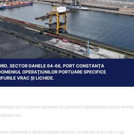
nstituției care a transmis informarea ori persoanelor (fizice/juridice) care au contribu
tificative etc.
tru informațiile și detaliile publicate de autori, cu atât mai mult a celor ce au