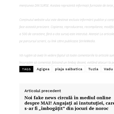
mențiunea DIN SURSE. Acestea reprezintă informații furnizate de terțe p
Conținutul website-ului este destinat exclusiv informării publice și conț
face această precizare. Copierea, reproducerea, recompilarea, modifica
a 500 de caractere, fără a cita sursa) este interzisă. Atenție! La artico
pe parcursul scrierii, cu link către publicația ȘtirileMedia.
Vă rugăm să aveți în vedere faptul că toate comentariile la articole sunt
încurajăm să comentați folosind un limbaj decent, evitând atacuri la pe
Agigea
plaja salbatica
Tuzla
Vadu
TAGS
Articolul precedent
Noi fake news circulă în mediul online
despre MAI! Angajaţi ai instutuţiei, car
s-ar fi „îmbogăţit” din jocuri de noroc