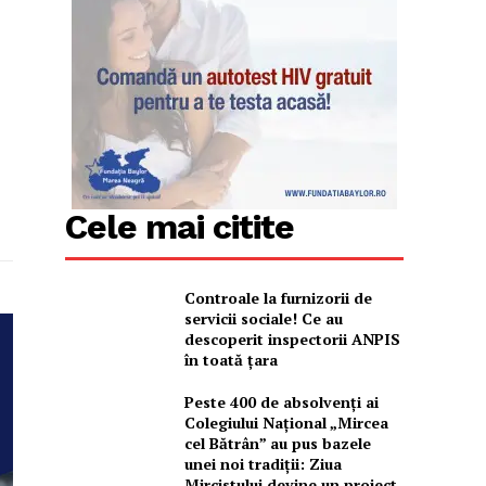
Cele mai citite
Controale la furnizorii de
servicii sociale! Ce au
descoperit inspectorii ANPIS
în toată țara
Peste 400 de absolvenți ai
Colegiului Național „Mircea
cel Bătrân” au pus bazele
unei noi tradiții: Ziua
Mircistului devine un proiect