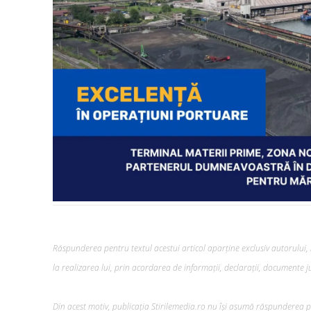
Răspunderea pentru textul acestui articol aparține exclusiv autorului, i
la realizarea lui, prin acordarea de informații, declarații, documente jus
Din acest motiv, publicația Stirilemedia.ro nu își asumă răspunderea pen