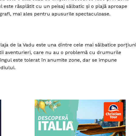
 este răsplătit cu un peisaj sălbatic și o plajă aproape
ografi, mai ales pentru apusurile spectaculoase.
plaja de la Vadu este una dintre cele mai sălbatice porțiun
știi aventurieri, care nu au o problemă cu drumurile
ingul este tolerat în anumite zone, dar se impune
diului.