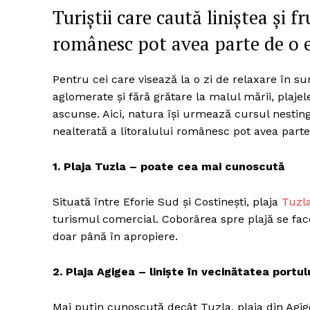
Turiștii care caută liniștea și 
românesc pot avea parte de o 
Pentru cei care visează la o zi de relaxare în su
aglomerate și fără grătare la malul mării, plaje
ascunse. Aici, natura își urmează cursul nestingh
nealterată a litoralului românesc pot avea parte
1. Plaja Tuzla – poate cea mai cunoscută
Situată între Eforie Sud și Costinești, plaja
Tuzl
turismul comercial. Coborârea spre plajă se face
doar până în apropiere.
2. Plaja Agigea – liniște în vecinătatea portul
Mai puțin cunoscută decât Tuzla, plaja din Agige