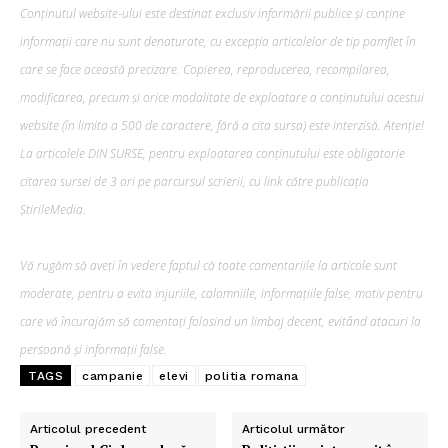
Conținutul website-ului este destinat exclusiv informării publice și conține
informații care nu sunt denaturate, cu excepția articolelor de tip pamflet în
care se face această precizare. Copierea, reproducerea, recompilarea,
modificarea, precum şi orice modalitate de exploatare a conținutului acestui
website (în limita a 500 de caractere, fără a cita sursa) este interzisă. Atenție!
La articolele DIN SURSE, pentru exploatarea conținutului este obligatorie
citarea sursei de 3 ori pe parcursul scrierii, cu link către publicația
ȘtirileMedia.
Vă rugăm să aveți în vedere faptul că toate comentariile la articole sunt
moderate, pentru a evita injuriile, calomniile, informațiile false, motiv pentru
care vă încurajăm să comentați folosind un limbaj decent, evitând atacuri la
persoană și informații false.
TAGS
campanie
elevi
politia romana
Articolul precedent
Articolul următor