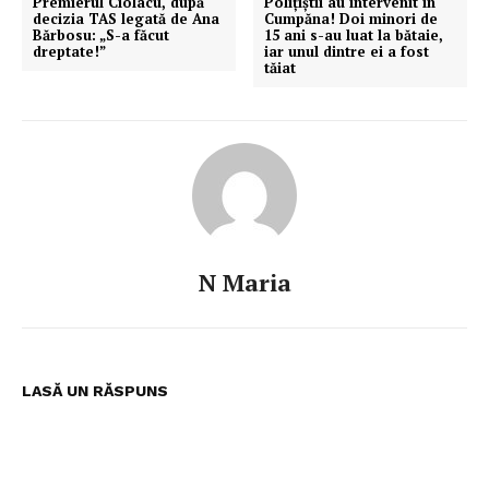
Premierul Ciolacu, după
Polițiștii au intervenit în
decizia TAS legată de Ana
Cumpăna! Doi minori de
Bărbosu: „S-a făcut
15 ani s-au luat la bătaie,
dreptate!”
iar unul dintre ei a fost
tăiat
N Maria
LASĂ UN RĂSPUNS