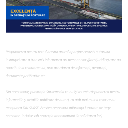
Răspunderea pentru textul acestui articol aparține exclusiv autorului,
instituției care a transmis informarea ori persoanelor (fizice/juridice) care au
contribuit la realizarea lui, prin acordarea de informații, declarații,
documente justificative etc.
Din acest motiv, publicația Stirilemedia.ro nu își asumă răspunderea pentru
informațiile și detaliile publicate de autori, cu atât mai mult a celor ce au
mențiunea DIN SURSE. Acestea reprezintă informații furnizate de terțe
persoane, incluisv sub protecția anonimatului (la solicitarea lor).