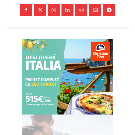
StirileMedia.ro
Despre noi
Contactați-ne
Fii reporter
Politica cookie-uri
Politica de Confidențialitate
Publicitate