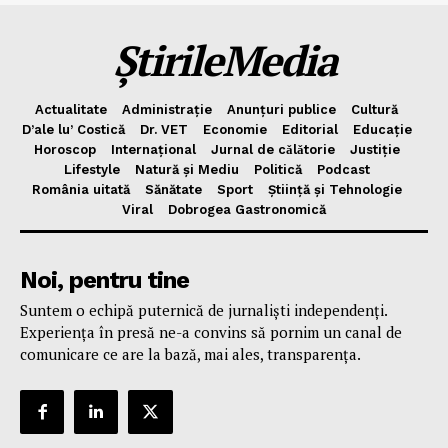
ȘtirileMedia
Actualitate
Administrație
Anunțuri publice
Cultură
D’ale lu’ Costică
Dr. VET
Economie
Editorial
Educație
Horoscop
Internațional
Jurnal de cǎlǎtorie
Justiție
Lifestyle
Natură și Mediu
Politică
Podcast
România uitată
Sănătate
Sport
Știință și Tehnologie
Viral
Dobrogea Gastronomică
Noi, pentru tine
Suntem o echipă puternică de jurnaliști independenți.
Experiența în presă ne-a convins să pornim un canal de
comunicare ce are la bază, mai ales, transparența.