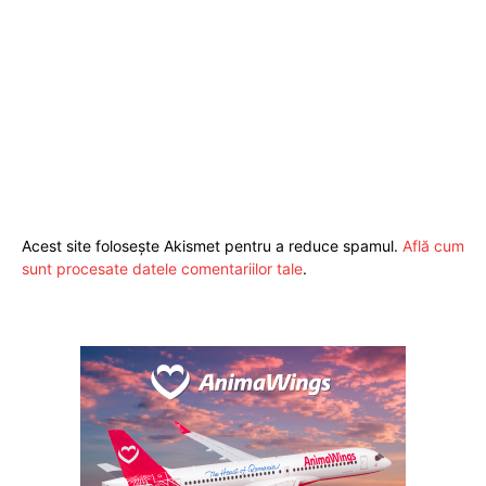
ABONEAZĂ-TE ACUM
Acest site folosește Akismet pentru a reduce spamul.
Află cum
sunt procesate datele comentariilor tale
.
StirileMedia.ro
Despre noi
Contactați-ne
Fii reporter
Politica cookie-uri
Politica de Confidențialitate