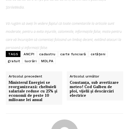
ȘtirileMedia.
Vă rugăm să aveți în vedere faptul că toate comentariile la articole sunt
moderate, pentru a evita injuriile, calomniile, informațiile false, motiv pentru
care vă încurajăm să comentați folosind un limbaj decent, evitând atacuri la
persoană și informații false.
TAGS
ANCPI
cadastru
carte funciară
cetățeni
gratuit
lucrări
MDLPA
Articolul precedent
Articolul următor
Ministerul Energiei se
Constanța, sub avertizare
reorganizează: cheltuieli
meteo! Cod Galben de
salariale reduse cu 25% și
ploi, vijelii și descărcări
economii de peste 10
electrice
milioane lei anual