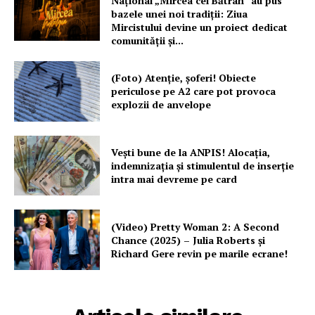
Național „Mircea cel Bătrân” au pus
bazele unei noi tradiții: Ziua
Mircistului devine un proiect dedicat
comunității și...
(Foto) Atenție, șoferi! Obiecte
periculose pe A2 care pot provoca
explozii de anvelope
Vești bune de la ANPIS! Alocația,
indemnizația și stimulentul de inserție
intra mai devreme pe card
(Video) Pretty Woman 2: A Second
Chance (2025) – Julia Roberts și
Richard Gere revin pe marile ecrane!