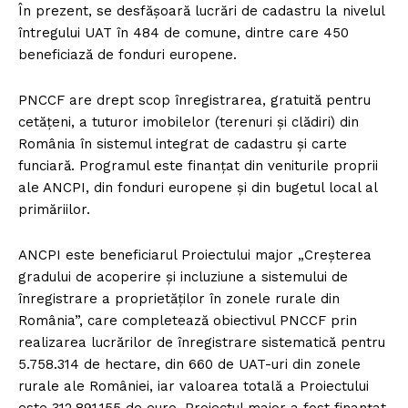
În prezent, se desfășoară lucrări de cadastru la nivelul
întregului UAT în 484 de comune, dintre care 450
beneficiază de fonduri europene.
PNCCF are drept scop înregistrarea, gratuită pentru
cetățeni, a tuturor imobilelor (terenuri și clădiri) din
România în sistemul integrat de cadastru și carte
funciară. Programul este finanțat din veniturile proprii
ale ANCPI, din fonduri europene și din bugetul local al
primăriilor.
ANCPI este beneficiarul Proiectului major „Creșterea
gradului de acoperire și incluziune a sistemului de
înregistrare a proprietăților în zonele rurale din
România”, care completează obiectivul PNCCF prin
realizarea lucrărilor de înregistrare sistematică pentru
5.758.314 de hectare, din 660 de UAT-uri din zonele
rurale ale României, iar valoarea totală a Proiectului
este 312.891.155 de euro. Proiectul major a fost finanțat,