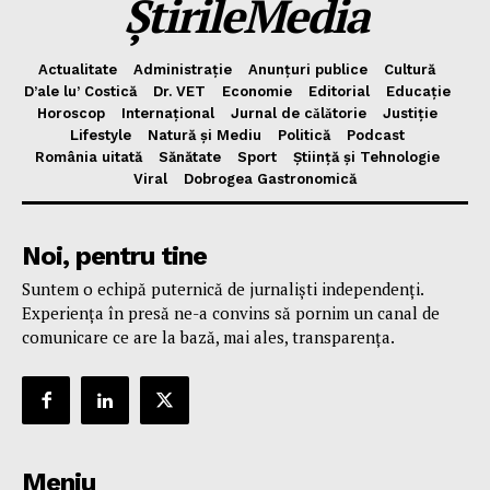
ȘtirileMedia
Actualitate
Administrație
Anunțuri publice
Cultură
D’ale lu’ Costică
Dr. VET
Economie
Editorial
Educație
Horoscop
Internațional
Jurnal de cǎlǎtorie
Justiție
Lifestyle
Natură și Mediu
Politică
Podcast
România uitată
Sănătate
Sport
Știință și Tehnologie
Viral
Dobrogea Gastronomică
Noi, pentru tine
Suntem o echipă puternică de jurnaliști independenți.
Experiența în presă ne-a convins să pornim un canal de
comunicare ce are la bază, mai ales, transparența.
Meniu