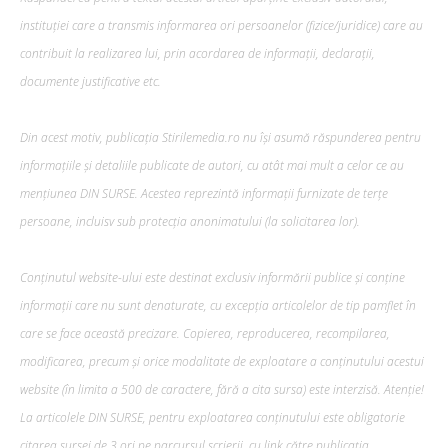
instituției care a transmis informarea ori persoanelor (fizice/juridice) care au
contribuit la realizarea lui, prin acordarea de informații, declarații,
documente justificative etc.
Din acest motiv, publicația Stirilemedia.ro nu își asumă răspunderea pentru
informațiile și detaliile publicate de autori, cu atât mai mult a celor ce au
mențiunea DIN SURSE. Acestea reprezintă informații furnizate de terțe
persoane, incluisv sub protecția anonimatului (la solicitarea lor).
Conținutul website-ului este destinat exclusiv informării publice și conține
informații care nu sunt denaturate, cu excepția articolelor de tip pamflet în
care se face această precizare. Copierea, reproducerea, recompilarea,
modificarea, precum şi orice modalitate de exploatare a conținutului acestui
website (în limita a 500 de caractere, fără a cita sursa) este interzisă. Atenție!
La articolele DIN SURSE, pentru exploatarea conținutului este obligatorie
citarea sursei de 3 ori pe parcursul scrierii, cu link către publicația